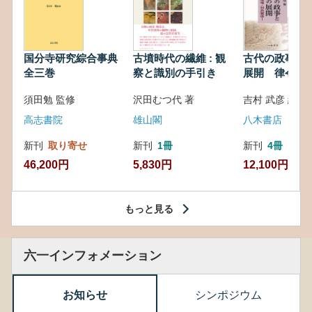
国分寺研究綜合事典
古墳時代の繊維 : 観
古代の政事と
全三巻
察と識別の手引き
展開 律令・
対外関係
須田勉 監修
沢田むつ代 著
吉村 武彦 編集
高志書院
雄山閣
八木書店
新刊
取り寄せ
新刊
1冊
新刊
4冊
46,200円
5,830円
12,100円
もっと見る
六一インフォメーション
お知らせ
シンポジウム