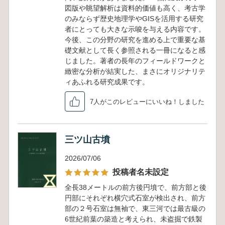
図版や眺望解析は資料的価値も高く、考古学
のみならず歴史地理学やGISを活用する研究
者にとっても大きな示唆を与える内容です。
今後、この分野の研究を進める上で重要な基
礎文献として長く参照される一冊になると感
じました。著者の長年のフィールドワークと
緻密な分析が結実した、まさにオリジナリテ
ィあふれる研究成果です。
7人がこのレビューにいいね！しました
三ツ山古墳
2026/07/06
投稿者名未設定
全長38メートルの前方後円墳で、前方部と後
円部にそれぞれ横穴式石室が検出され、前方
部の２号石室は無袖で、東三河では最古級の
6世紀前葉の築造と考えられ、未盗掘で鉄製