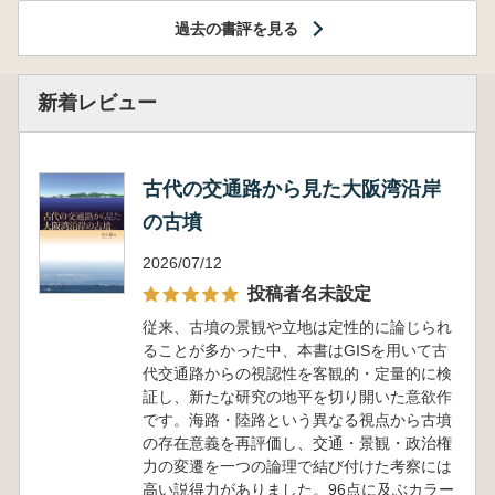
過去の書評を見る
新着レビュー
古代の交通路から見た大阪湾沿岸
の古墳
2026/07/12
投稿者名未設定
従来、古墳の景観や立地は定性的に論じられ
ることが多かった中、本書はGISを用いて古
代交通路からの視認性を客観的・定量的に検
証し、新たな研究の地平を切り開いた意欲作
です。海路・陸路という異なる視点から古墳
の存在意義を再評価し、交通・景観・政治権
力の変遷を一つの論理で結び付けた考察には
高い説得力がありました。96点に及ぶカラー