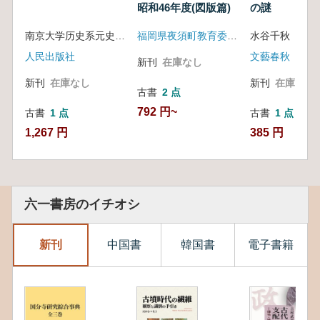
昭和46年度(図版篇)
の謎
南京大学历史系元史研究室
福岡県夜須町教育委員会
水谷千秋 著
人民出版社
文藝春秋
新刊
在庫なし
新刊
在庫なし
新刊
在庫なし
古書
2 点
792 円~
古書
1 点
古書
1 点
1,267 円
385 円
六一書房のイチオシ
新刊
中国書
韓国書
電子書籍