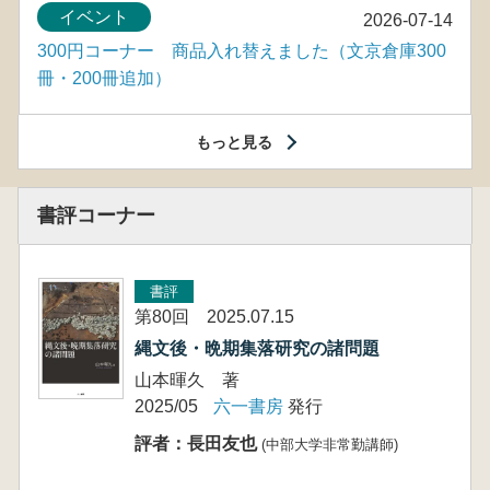
イベント
2026-07-14
300円コーナー 商品入れ替えました（文京倉庫300
冊・200冊追加）
もっと見る
書評コーナー
書評
第80回 2025.07.15
縄文後・晩期集落研究の諸問題
山本暉久 著
2025/05
六一書房
発行
評者：長田友也
(中部大学非常勤講師)