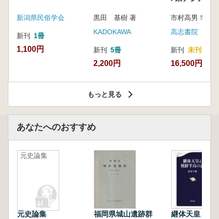
新潟県民俗学会
黒田 基樹 著
KADOKAWA
高志書院
新刊
1冊
1,100円
新刊
5冊
新刊
未刊
2,200円
16,500円
もっと見る
あなたへのおすすめ
元史論集
元史論集
福岡県城山遺跡群
継体天皇と朝