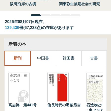
阪湾沿岸の古墳
関東弥生後期社会の研究
2026年08月07日現在、
139,439
冊(67,238点)の在庫があります
新着の本
新刊
中国書
韓国書
古書
高志路 第
441号
高志路 第441号
信長時代の羽柴秀吉
石造物と中世
: 東アジアと