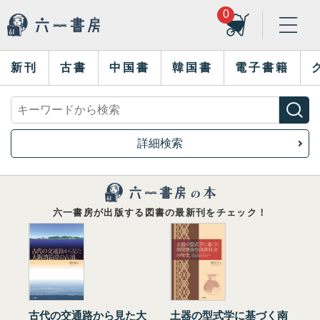
0
新刊
古書
中国書
韓国書
電子書籍
詳細検索
六一書房が出版する図書の最新刊をチェック！
古代の交通路から見た大
土器の型式学に基づく南