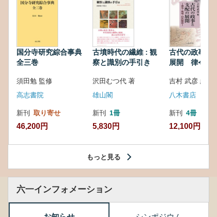
国分寺研究綜合事典
古墳時代の繊維 : 観
古代の政事と
全三巻
察と識別の手引き
展開 律令・
対外関係
須田勉 監修
沢田むつ代 著
吉村 武彦 編集
高志書院
雄山閣
八木書店
新刊
取り寄せ
新刊
1冊
新刊
4冊
46,200円
5,830円
12,100円
もっと見る
六一インフォメーション
お知らせ
シンポジウム