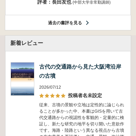
評者：長田友也
(中部大学非常勤講師)
過去の書評を見る
新着レビュー
古代の交通路から見た大阪湾沿岸
の古墳
2026/07/12
投稿者名未設定
従来、古墳の景観や立地は定性的に論じられ
ることが多かった中、本書はGISを用いて古
代交通路からの視認性を客観的・定量的に検
証し、新たな研究の地平を切り開いた意欲作
です。海路・陸路という異なる視点から古墳