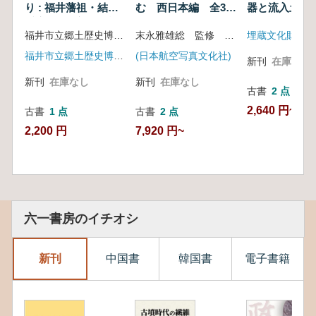
り : 福井藩祖・結城
結城秀康生
む 西日本編 全3冊
器と流入土
誕四五〇周
秀康 : 北陸新幹線福
セット
福井市立郷土歴史博物館編
末永雅雄総 監修 石野博信編
埋蔵文化財研究
年記念春季
井駅開業記念・結城
特別展
秀康生誕四五〇周年
福井市立郷土歴史博物館
(日本航空写真文化社)
新刊
在庫なし
記念春季特別展
新刊
在庫なし
新刊
在庫なし
古書
2 点
2,640 円~
古書
1 点
古書
2 点
2,200 円
7,920 円~
六一書房のイチオシ
新刊
中国書
韓国書
電子書籍