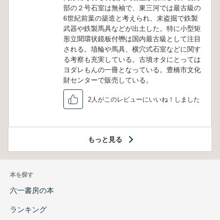
部の２号石室は無袖で、東三河では最古級の
6世紀前葉の築造と考えられ、未盗掘で鉄製
武器や鉄製馬具などが出土した。特に小型矩
形立聞環状鏡板付轡は国内最古級として注目
される。埴輪や馬具、横穴式石室などに関す
る考察も充実している。古墳オタにとっては
ヨダレもんの一冊となっている。豊橋市文化
財センターで販売している。
2人がこのレビューにいいね！しました
もっと見る
本を探す
六一書房の本
ランキング