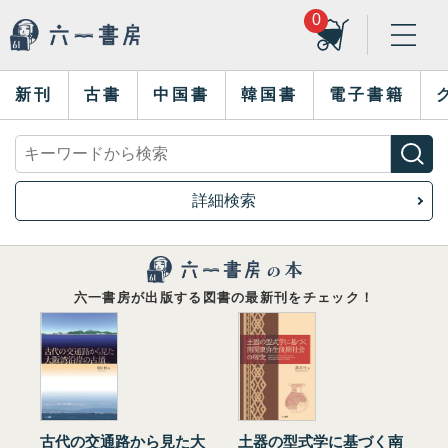
0
新刊
古書
中国書
韓国書
電子書籍
詳細検索
六一書房が出版する図書の最新刊をチェック！
古代の交通路から見た大
土器の型式学に基づく南