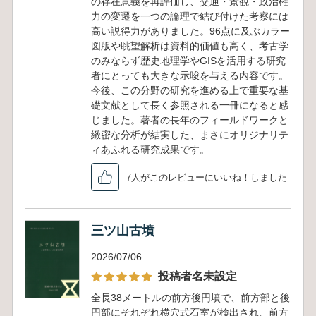
の存在意義を再評価し、交通・景観・政治権
力の変遷を一つの論理で結び付けた考察には
高い説得力がありました。96点に及ぶカラー
図版や眺望解析は資料的価値も高く、考古学
のみならず歴史地理学やGISを活用する研究
者にとっても大きな示唆を与える内容です。
今後、この分野の研究を進める上で重要な基
礎文献として長く参照される一冊になると感
じました。著者の長年のフィールドワークと
緻密な分析が結実した、まさにオリジナリテ
ィあふれる研究成果です。
7人がこのレビューにいいね！しました
三ツ山古墳
2026/07/06
投稿者名未設定
全長38メートルの前方後円墳で、前方部と後
円部にそれぞれ横穴式石室が検出され、前方