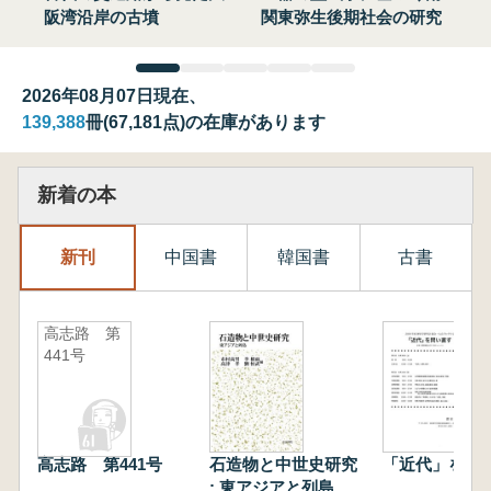
阪湾沿岸の古墳
関東弥生後期社会の研究
2026年08月07日現在、
139,388
冊(67,181点)の在庫があります
新着の本
新刊
中国書
韓国書
古書
高志路 第
441号
高志路 第441号
石造物と中世史研究
「近代」を問
: 東アジアと列島