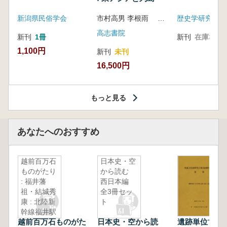
新潟県民俗学会
市村高男 李根雨 高津孝 劉恒武 編
歴史学研究会
高志書院
新刊
1冊
新刊
在庫なし
1,100円
新刊
未刊
16,500円
もっと見る
あなたへのおすすめ
越前百万石
日本史・空
ものがたり
から読む
: 福井藩
西日本編
祖・結城秀
全3冊セッ
康 : 北陸新
ト
幹線福井駅
越前百万石ものがた
日本史・空から読
遺跡単位での
開業記念・