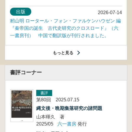
出版
2026-07-14
籾山明 ロータール・フォン・ファルケンハウゼン 編
『秦帝国の誕生 古代史研究のクロスロード』（六
一書房刊） 中国で翻訳版が刊行されました。
もっと見る
書評コーナー
書評
第80回 2025.07.15
縄文後・晩期集落研究の諸問題
山本暉久 著
2025/05
六一書房
発行