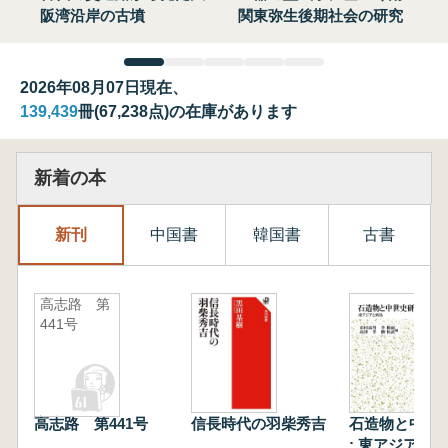
阪湾沿岸の古墳
関東弥生後期社会の研究
2026年08月07日現在、
139,439
冊(67,238点)の在庫があります
新着の本
新刊
中国書
韓国書
古書
高志路 第
441号
高志路 第441号
信長時代の羽柴秀吉
石造物と中世
: 東アジアと