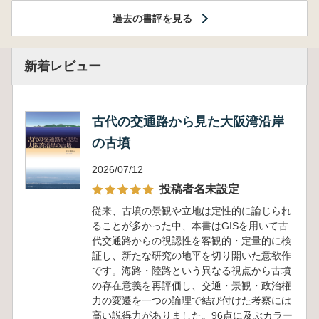
過去の書評を見る
新着レビュー
古代の交通路から見た大阪湾沿岸
の古墳
2026/07/12
投稿者名未設定
従来、古墳の景観や立地は定性的に論じられ
ることが多かった中、本書はGISを用いて古
代交通路からの視認性を客観的・定量的に検
証し、新たな研究の地平を切り開いた意欲作
です。海路・陸路という異なる視点から古墳
の存在意義を再評価し、交通・景観・政治権
力の変遷を一つの論理で結び付けた考察には
高い説得力がありました。96点に及ぶカラー