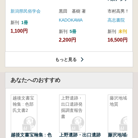
新潟県民俗学会
黒田 基樹 著
KADOKAWA
高志書院
新刊
1冊
1,100円
新刊
5冊
新刊
未刊
2,200円
16,500円
もっと見る
あなたへのおすすめ
越後文書宝
上野遺跡・
藤沢地域の
翰集 : 色部
出口遺跡発
地質
氏文書2
掘調査報告
書
越後文書宝翰集 : 色
上野遺跡・出口遺跡
藤沢地域の地