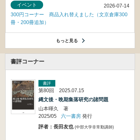
イベント
2026-07-14
300円コーナー 商品入れ替えました（文京倉庫300
冊・200冊追加）
もっと見る
書評コーナー
書評
第80回 2025.07.15
縄文後・晩期集落研究の諸問題
山本暉久 著
2025/05
六一書房
発行
評者：長田友也
(中部大学非常勤講師)