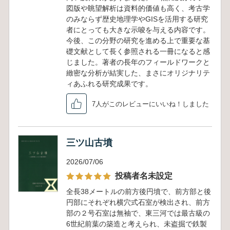
図版や眺望解析は資料的価値も高く、考古学
のみならず歴史地理学やGISを活用する研究
者にとっても大きな示唆を与える内容です。
今後、この分野の研究を進める上で重要な基
礎文献として長く参照される一冊になると感
じました。著者の長年のフィールドワークと
緻密な分析が結実した、まさにオリジナリテ
ィあふれる研究成果です。
7人がこのレビューにいいね！しました
三ツ山古墳
2026/07/06
投稿者名未設定
全長38メートルの前方後円墳で、前方部と後
円部にそれぞれ横穴式石室が検出され、前方
部の２号石室は無袖で、東三河では最古級の
6世紀前葉の築造と考えられ、未盗掘で鉄製