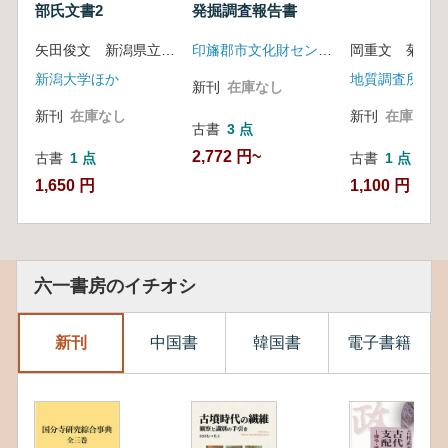
部氏文書2
発掘調査報告書
矢田俊文 新潟県立歴史博物館 編
印旛郡市文化財センター
新潟大学ほか
地質調査所
新刊
在庫なし
新刊
在庫なし
新刊
在庫なし
古書
3 点
2,772 円~
古書
1 点
古書
1 点
1,650 円
1,100 円
六一書房のイチオシ
新刊
中国書
韓国書
電子書籍