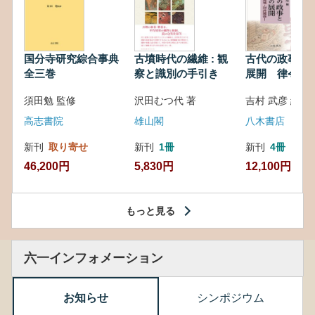
国分寺研究綜合事典
古墳時代の繊維 : 観
古代の政事と
全三巻
察と識別の手引き
展開 律令・
対外関係
須田勉 監修
沢田むつ代 著
吉村 武彦 編集
高志書院
雄山閣
八木書店
新刊
取り寄せ
新刊
1冊
新刊
4冊
46,200円
5,830円
12,100円
もっと見る
六一インフォメーション
お知らせ
シンポジウム