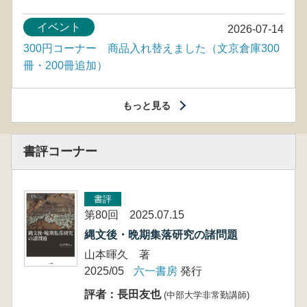
イベント
2026-07-14
300円コーナー 商品入れ替えました（文京倉庫300
冊・200冊追加）
もっと見る
書評コーナー
書評
第80回 2025.07.15
縄文後・晩期集落研究の諸問題
山本暉久 著
2025/05
六一書房
発行
評者：長田友也
(中部大学非常勤講師)