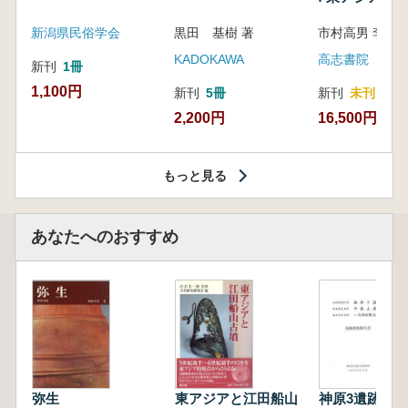
新潟県民俗学会
黒田 基樹 著
KADOKAWA
高志書院
新刊
1冊
1,100円
新刊
5冊
新刊
未刊
2,200円
16,500円
もっと見る
あなたへのおすすめ
弥生
東アジアと江田船山
神原3遺跡 