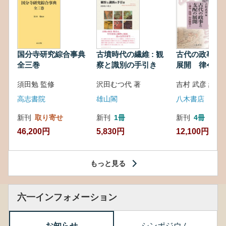
国分寺研究綜合事典
古墳時代の繊維 : 観
古代の政事と
全三巻
察と識別の手引き
展開 律令・
対外関係
須田勉 監修
沢田むつ代 著
吉村 武彦 編集
高志書院
雄山閣
八木書店
新刊
取り寄せ
新刊
1冊
新刊
4冊
46,200円
5,830円
12,100円
もっと見る
六一インフォメーション
お知らせ
シンポジウム