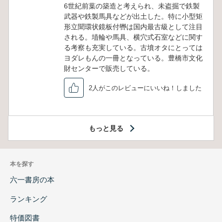
6世紀前葉の築造と考えられ、未盗掘で鉄製
武器や鉄製馬具などが出土した。特に小型矩
形立聞環状鏡板付轡は国内最古級として注目
される。埴輪や馬具、横穴式石室などに関す
る考察も充実している。古墳オタにとっては
ヨダレもんの一冊となっている。豊橋市文化
財センターで販売している。
2人がこのレビューにいいね！しました
もっと見る
本を探す
六一書房の本
ランキング
特価図書