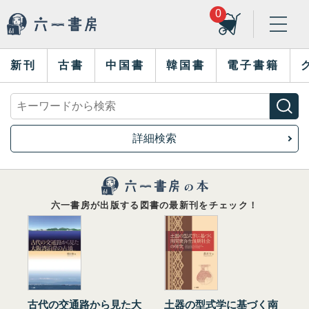
0
新刊
古書
中国書
韓国書
電子書籍
詳細検索
六一書房が出版する図書の最新刊をチェック！
古代の交通路から見た大
土器の型式学に基づく南