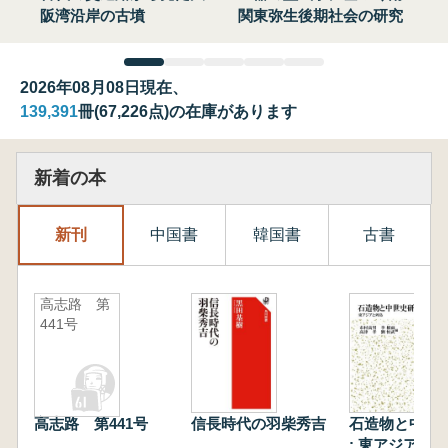
阪湾沿岸の古墳
関東弥生後期社会の研究
2026年08月08日現在、
139,391
冊(67,226点)の在庫があります
新着の本
新刊
中国書
韓国書
古書
高志路 第
441号
高志路 第441号
信長時代の羽柴秀吉
石造物と中世
: 東アジアと