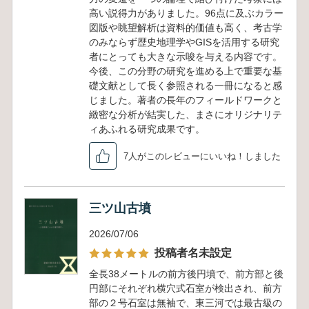
高い説得力がありました。96点に及ぶカラー
図版や眺望解析は資料的価値も高く、考古学
のみならず歴史地理学やGISを活用する研究
者にとっても大きな示唆を与える内容です。
今後、この分野の研究を進める上で重要な基
礎文献として長く参照される一冊になると感
じました。著者の長年のフィールドワークと
緻密な分析が結実した、まさにオリジナリテ
ィあふれる研究成果です。
7人がこのレビューにいいね！しました
三ツ山古墳
2026/07/06
投稿者名未設定
全長38メートルの前方後円墳で、前方部と後
円部にそれぞれ横穴式石室が検出され、前方
部の２号石室は無袖で、東三河では最古級の