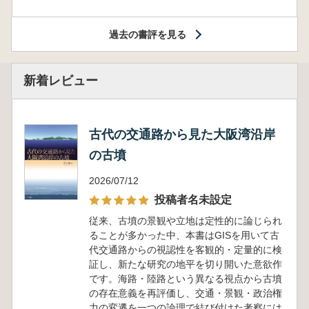
過去の書評を見る
新着レビュー
古代の交通路から見た大阪湾沿岸
の古墳
2026/07/12
投稿者名未設定
従来、古墳の景観や立地は定性的に論じられ
ることが多かった中、本書はGISを用いて古
代交通路からの視認性を客観的・定量的に検
証し、新たな研究の地平を切り開いた意欲作
です。海路・陸路という異なる視点から古墳
の存在意義を再評価し、交通・景観・政治権
力の変遷を一つの論理で結び付けた考察には