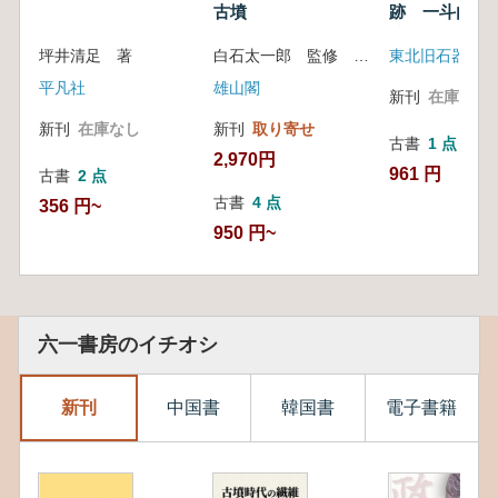
古墳
跡 一斗内松
跡
坪井清足 著
白石太一郎 監修 玉名歴史研究会 編
東北旧石器文化
平凡社
雄山閣
新刊
在庫なし
新刊
在庫なし
新刊
取り寄せ
古書
1 点
2,970円
961 円
古書
2 点
古書
4 点
356 円~
950 円~
六一書房のイチオシ
新刊
中国書
韓国書
電子書籍