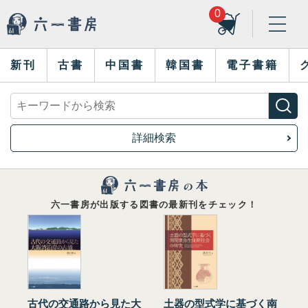
0
新刊
古書
中国書
韓国書
電子書籍
詳細検索
六一書房が出版する図書の最新刊をチェック！
古代の交通路から見た大
土器の型式学に基づく南