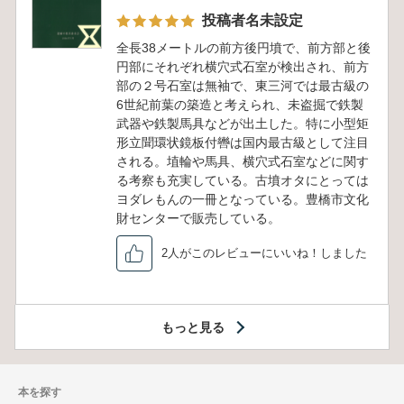
の存在意義を再評価し、交通・景観・政治権
力の変遷を一つの論理で結び付けた考察には
高い説得力がありました。96点に及ぶカラー
図版や眺望解析は資料的価値も高く、考古学
のみならず歴史地理学やGISを活用する研究
者にとっても大きな示唆を与える内容です。
今後、この分野の研究を進める上で重要な基
礎文献として長く参照される一冊になると感
じました。著者の長年のフィールドワークと
緻密な分析が結実した、まさにオリジナリテ
ィあふれる研究成果です。
7人がこのレビューにいいね！しました
三ツ山古墳
2026/07/06
投稿者名未設定
全長38メートルの前方後円墳で、前方部と後
円部にそれぞれ横穴式石室が検出され、前方