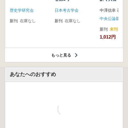
音の奥深い世
歴史学研究会
日本考古学会
中澤信幸 著
中央公論新社
新刊
在庫なし
新刊
在庫なし
新刊
未刊
1,012円
もっと見る
あなたへのおすすめ
日本近代史
学事始め :
一歴史家の
回想