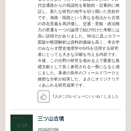
評者：長田友也
(中部大学非常勤講師)
過去の書評を見る
新着レビュー
古代の交通路から見た大阪湾沿岸
の古墳
2026/07/12
投稿者名未設定
従来、古墳の景観や立地は定性的に論じられ
ることが多かった中、本書はGISを用いて古
代交通路からの視認性を客観的・定量的に検
証し、新たな研究の地平を切り開いた意欲作
です。海路・陸路という異なる視点から古墳