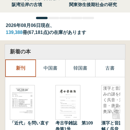
阪湾沿岸の古墳
関東弥生後期社会の研究
2026年08月06日現在、
139,388
冊(67,181点)の在庫があります
新着の本
新刊
中国書
韓国書
古書
漢字と音読
みの謎を解
く呉音・漢
音・唐音の
奥深い世界
「近代」を問い直す
考古学雑誌 第109
漢字と音読み
巻第1号
解く呉音・漢