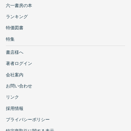
部の２号石室は無袖で、東三河では最古級の
6世紀前葉の築造と考えられ、未盗掘で鉄製
武器や鉄製馬具などが出土した。特に小型矩
形立聞環状鏡板付轡は国内最古級として注目
される。埴輪や馬具、横穴式石室などに関す
る考察も充実している。古墳オタにとっては
ヨダレもんの一冊となっている。豊橋市文化
財センターで販売している。
2人がこのレビューにいいね！しました
もっと見る
本を探す
六一書房の本
ランキング