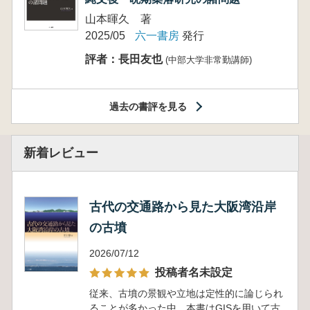
出版
2026-07-14
籾山明 ロータール・フォン・ファルケンハウゼン 編
『秦帝国の誕生 古代史研究のクロスロード』（六
一書房刊） 中国で翻訳版が刊行されました。
もっと見る
書評コーナー
書評
第80回 2025.07.15
縄文後・晩期集落研究の諸問題
山本暉久 著
2025/05
六一書房
発行