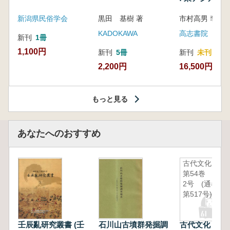
新潟県民俗学会
黒田 基樹 著
KADOKAWA
高志書院
新刊
1冊
1,100円
新刊
5冊
新刊
未刊
2,200円
16,500円
もっと見る
あなたへのおすすめ
古代文化
第54巻 第
2号 (通巻
第517号)
壬辰亂研究叢書 (壬
石川山古墳群発掘調
古代文化 第