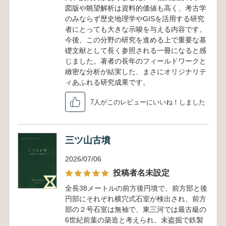
図版や眺望解析は資料的価値も高く、考古学
のみならず歴史地理学やGISを活用する研究
者にとっても大きな示唆を与える内容です。
今後、この分野の研究を進める上で重要な基
礎文献として長く参照される一冊になると感
じました。著者の長年のフィールドワークと
緻密な分析が結実した、まさにオリジナリテ
ィあふれる研究成果です。
7人がこのレビューにいいね！しました
三ツ山古墳
2026/07/06
投稿者名未設定
全長38メートルの前方後円墳で、前方部と後
円部にそれぞれ横穴式石室が検出され、前方
部の２号石室は無袖で、東三河では最古級の
6世紀前葉の築造と考えられ、未盗掘で鉄製