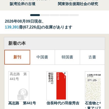
阪湾沿岸の古墳
関東弥生後期社会の研究
2026年08月09日現在、
139,391
冊(67,226点)の在庫があります
新着の本
新刊
中国書
韓国書
古書
高志路 第
441号
高志路 第441号
信長時代の羽柴秀吉
石造物と中世
: 東アジアと