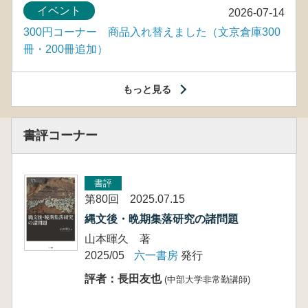
イベント
2026-07-14
300円コーナー 商品入れ替えました（文京倉庫300
冊・200冊追加）
もっと見る
書評コーナー
書評
第80回 2025.07.15
縄文後・晩期集落研究の諸問題
山本暉久 著
2025/05
六一書房
発行
評者：長田友也
(中部大学非常勤講師)