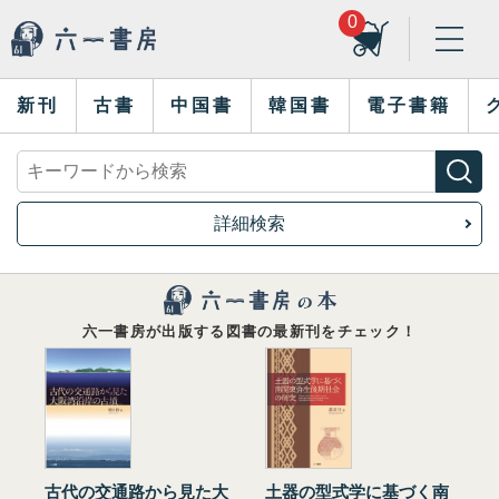
0
新刊
古書
中国書
韓国書
電子書籍
詳細検索
六一書房が出版する図書の最新刊をチェック！
古代の交通路から見た大
土器の型式学に基づく南