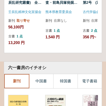
辰乱研究叢書) 全4
査・前島貝塚発掘調
第2号 (通巻第
冊
査
号)
壬辰乱精神文化宣揚会
熊本県教育委員会
古代学協会
新刊
取り寄せ
新刊
在庫なし
新刊
在庫なし
56,100円
古書
1 点
古書
2 点
古書
1 点
1,540 円
356 円~
13,200 円
六一書房のイチオシ
新刊
中国書
韓国書
電子書籍