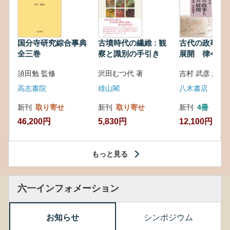
国分寺研究綜合事典
古墳時代の繊維 : 観
古代の政事と
全三巻
察と識別の手引き
展開 律令・
対外関係
須田勉 監修
沢田むつ代 著
吉村 武彦 編集
高志書院
雄山閣
八木書店
新刊
取り寄せ
新刊
取り寄せ
新刊
4冊
46,200円
5,830円
12,100円
もっと見る
六一インフォメーション
お知らせ
シンポジウム