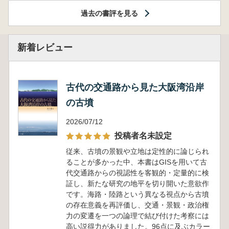
過去の書評を見る
新着レビュー
古代の交通路から見た大阪湾沿岸
の古墳
2026/07/12
投稿者名未設定
従来、古墳の景観や立地は定性的に論じられ
ることが多かった中、本書はGISを用いて古
代交通路からの視認性を客観的・定量的に検
証し、新たな研究の地平を切り開いた意欲作
です。海路・陸路という異なる視点から古墳
の存在意義を再評価し、交通・景観・政治権
力の変遷を一つの論理で結び付けた考察には
高い説得力がありました。96点に及ぶカラー