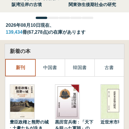
阪湾沿岸の古墳
関東弥生後期社会の研究
2026年08月10日現在、
139,434
冊(67,278点)の在庫があります
新着の本
新刊
中国書
韓国書
古書
豊臣政権と熊野の城
黒田官兵衛 : 「天下
近世米市場の
: 土豪たちが生き抜
を狙った軍師」の実