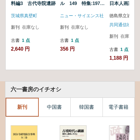
料編3 古代寺院遺跡
ル 149 特集:1977
日本人画家た
年の考古学界の動向
茨城県真壁町
ニュー・サイエンス社
共同通信社
新刊
在庫なし
新刊
在庫なし
新刊
在庫なし
古書
1 点
古書
1 点
2,640 円
356 円
古書
1 点
1,188 円
六一書房のイチオシ
新刊
中国書
韓国書
電子書籍