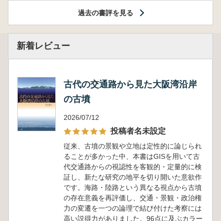
過去の書評を見る
新着レビュー
古代の交通路から見た大阪湾沿岸
の古墳
2026/07/12
投稿者名未設定
従来、古墳の景観や立地は定性的に論じられ
ることが多かった中、本書はGISを用いて古
代交通路からの視認性を客観的・定量的に検
証し、新たな研究の地平を切り開いた意欲作
です。海路・陸路という異なる視点から古墳
の存在意義を再評価し、交通・景観・政治権
力の変遷を一つの論理で結び付けた考察には
高い説得力がありました。96点に及ぶカラー