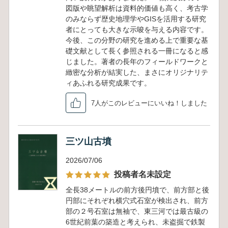
図版や眺望解析は資料的価値も高く、考古学
のみならず歴史地理学やGISを活用する研究
者にとっても大きな示唆を与える内容です。
今後、この分野の研究を進める上で重要な基
礎文献として長く参照される一冊になると感
じました。著者の長年のフィールドワークと
緻密な分析が結実した、まさにオリジナリテ
ィあふれる研究成果です。
7人がこのレビューにいいね！しました
三ツ山古墳
2026/07/06
投稿者名未設定
全長38メートルの前方後円墳で、前方部と後
円部にそれぞれ横穴式石室が検出され、前方
部の２号石室は無袖で、東三河では最古級の
6世紀前葉の築造と考えられ、未盗掘で鉄製