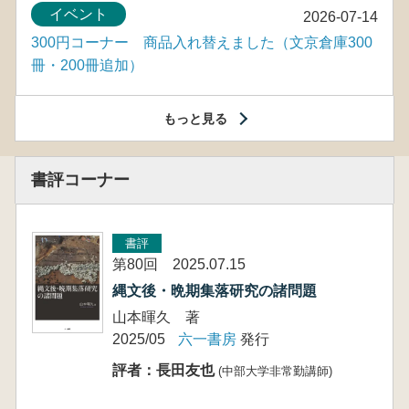
イベント
2026-07-14
300円コーナー 商品入れ替えました（文京倉庫300
冊・200冊追加）
もっと見る
書評コーナー
書評
第80回 2025.07.15
縄文後・晩期集落研究の諸問題
山本暉久 著
2025/05
六一書房
発行
評者：長田友也
(中部大学非常勤講師)