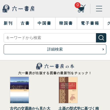
0
新刊
古書
中国書
韓国書
電子書籍
詳細検索
六一書房が出版する図書の最新刊をチェック！
古代の交通路から見た大
土器の型式学に基づく南