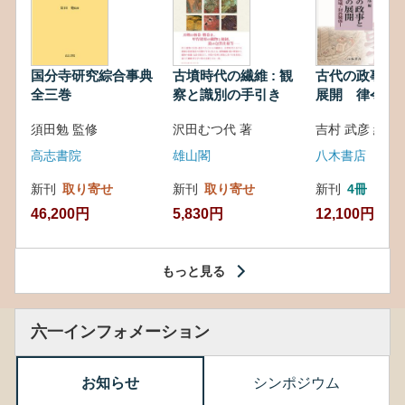
国分寺研究綜合事典
古墳時代の繊維 : 観
古代の政事と
全三巻
察と識別の手引き
展開 律令・
対外関係
須田勉 監修
沢田むつ代 著
吉村 武彦 編集
高志書院
雄山閣
八木書店
新刊
取り寄せ
新刊
取り寄せ
新刊
4冊
46,200円
5,830円
12,100円
もっと見る
六一インフォメーション
お知らせ
シンポジウム