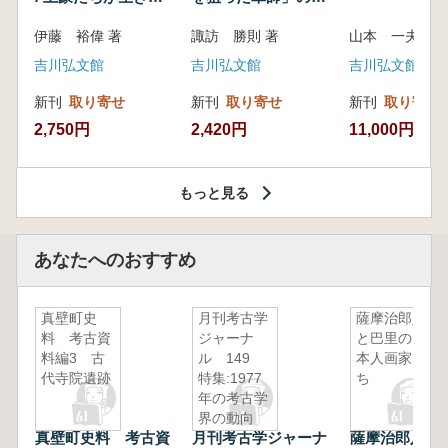
いた紀州制圧戦
像
伊藤 裕偉 著
諏訪 勝則 著
山本 一夫 
吉川弘文館
吉川弘文館
吉川弘文館
新刊
取り寄せ
新刊
取り寄せ
新刊
取り寄せ
2,750円
2,420円
11,000円
もっと見る
あなたへのおすすめ
真壁町史
月刊考古学
薩摩治郎八
料 考古資
ジャーナ
と巴里の日
料編3 古
ル 149
本人画家た
代寺院遺跡
特集:1977
ち
年の考古学
界の動向
真壁町史料 考古資
月刊考古学ジャーナ
薩摩治郎八と