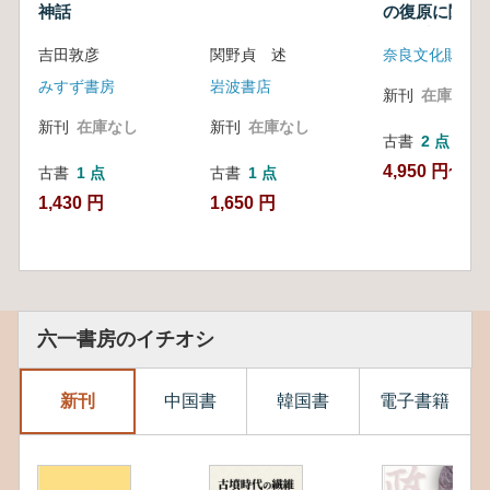
神話
の復原に関す
2 木部
吉田敦彦
関野貞 述
奈良文化財研究
みすず書房
岩波書店
新刊
在庫なし
新刊
在庫なし
新刊
在庫なし
古書
2 点
4,950 円~
古書
1 点
古書
1 点
1,430 円
1,650 円
六一書房のイチオシ
新刊
中国書
韓国書
電子書籍