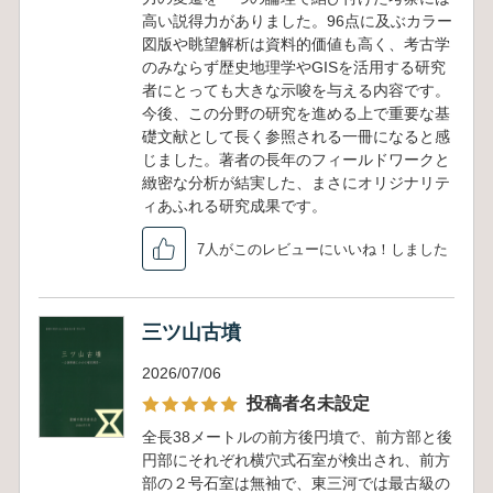
高い説得力がありました。96点に及ぶカラー
図版や眺望解析は資料的価値も高く、考古学
のみならず歴史地理学やGISを活用する研究
者にとっても大きな示唆を与える内容です。
今後、この分野の研究を進める上で重要な基
礎文献として長く参照される一冊になると感
じました。著者の長年のフィールドワークと
緻密な分析が結実した、まさにオリジナリテ
ィあふれる研究成果です。
7人がこのレビューにいいね！しました
三ツ山古墳
2026/07/06
投稿者名未設定
全長38メートルの前方後円墳で、前方部と後
円部にそれぞれ横穴式石室が検出され、前方
部の２号石室は無袖で、東三河では最古級の