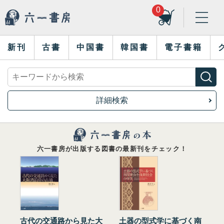
0
新刊
古書
中国書
韓国書
電子書籍
詳細検索
六一書房が出版する図書の最新刊をチェック！
古代の交通路から見た大
土器の型式学に基づく南