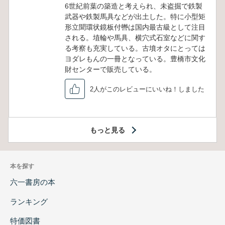
6世紀前葉の築造と考えられ、未盗掘で鉄製
武器や鉄製馬具などが出土した。特に小型矩
形立聞環状鏡板付轡は国内最古級として注目
される。埴輪や馬具、横穴式石室などに関す
る考察も充実している。古墳オタにとっては
ヨダレもんの一冊となっている。豊橋市文化
財センターで販売している。
2人がこのレビューにいいね！しました
もっと見る
本を探す
六一書房の本
ランキング
特価図書