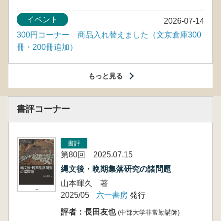
イベント
2026-07-14
300円コーナー 商品入れ替えました（文京倉庫300
冊・200冊追加）
もっと見る
書評コーナー
書評
第80回 2025.07.15
縄文後・晩期集落研究の諸問題
山本暉久 著
2025/05
六一書房
発行
評者：長田友也
(中部大学非常勤講師)