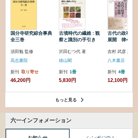
国分寺研究綜合事典
古墳時代の繊維 : 観
古代の政事と
全三巻
察と識別の手引き
展開 律令・
対外関係
須田勉 監修
沢田むつ代 著
吉村 武彦 編集
高志書院
雄山閣
八木書店
新刊
取り寄せ
新刊
1冊
新刊
4冊
46,200円
5,830円
12,100円
もっと見る
六一インフォメーション
お知らせ
シンポジウム