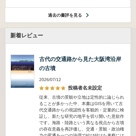
過去の書評を見る
新着レビュー
古代の交通路から見た大阪湾沿岸
の古墳
2026/07/12
投稿者名未設定
従来、古墳の景観や立地は定性的に論じられ
ることが多かった中、本書はGISを用いて古
代交通路からの視認性を客観的・定量的に検
証し、新たな研究の地平を切り開いた意欲作
です。海路・陸路という異なる視点から古墳
の存在意義を再評価し、交通・景観・政治権
力の変遷を一つの論理で結び付けた考察には