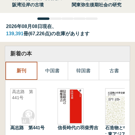
阪湾沿岸の古墳
関東弥生後期社会の研究
2026年08月08日現在、
139,391
冊(67,226点)の在庫があります
新着の本
新刊
中国書
韓国書
古書
高志路 第
441号
高志路 第441号
信長時代の羽柴秀吉
石造物と中世
: 東アジアと