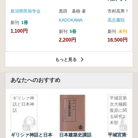
新潟県民俗学会
黒田 基樹 著
KADOKAWA
高志書院
新刊
1冊
1,100円
新刊
5冊
新刊
未刊
2,200円
16,500円
もっと見る
あなたへのおすすめ
ギリシァ神
平城宮第一
話と日本神
次大極殿の
話
復原に関す
る研究2
木部
ギリシァ神話と日本
日本建築史講話
平城宮第一次