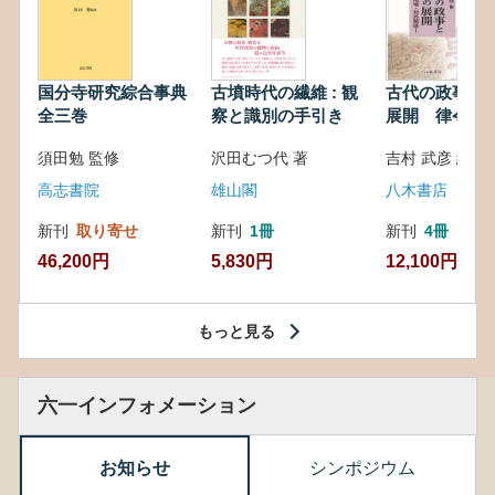
国分寺研究綜合事典
古墳時代の繊維 : 観
古代の政事と
全三巻
察と識別の手引き
展開 律令・
対外関係
須田勉 監修
沢田むつ代 著
吉村 武彦 編集
高志書院
雄山閣
八木書店
新刊
取り寄せ
新刊
1冊
新刊
4冊
46,200円
5,830円
12,100円
もっと見る
六一インフォメーション
お知らせ
シンポジウム