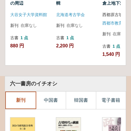
の周辺
輯
倉上地下式墳
第1遺跡 上
大谷女子大学資料館
北海道考古学会
西都原古墳研究
西都市教育委員
新刊
在庫なし
新刊
在庫なし
新刊
在庫なし
古書
1 点
古書
1 点
880 円
2,200 円
古書
1 点
1,540 円
六一書房のイチオシ
新刊
中国書
韓国書
電子書籍