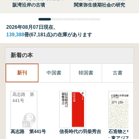
阪湾沿岸の古墳
関東弥生後期社会の研究
2026年08月07日現在、
139,388
冊(67,181点)の在庫があります
新着の本
新刊
中国書
韓国書
古書
高志路 第
441号
高志路 第441号
信長時代の羽柴秀吉
石造物と中世
: 東アジアと