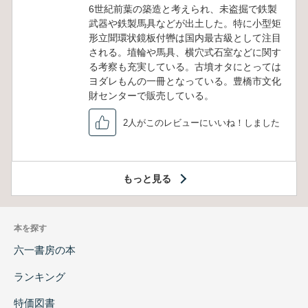
6世紀前葉の築造と考えられ、未盗掘で鉄製
武器や鉄製馬具などが出土した。特に小型矩
形立聞環状鏡板付轡は国内最古級として注目
される。埴輪や馬具、横穴式石室などに関す
る考察も充実している。古墳オタにとっては
ヨダレもんの一冊となっている。豊橋市文化
財センターで販売している。
2人がこのレビューにいいね！しました
もっと見る
本を探す
六一書房の本
ランキング
特価図書