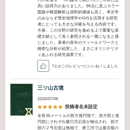
高い説得力がありました。96点に及ぶカラー
図版や眺望解析は資料的価値も高く、考古学
のみならず歴史地理学やGISを活用する研究
者にとっても大きな示唆を与える内容です。
今後、この分野の研究を進める上で重要な基
礎文献として長く参照される一冊になると感
じました。著者の長年のフィールドワークと
緻密な分析が結実した、まさにオリジナリテ
ィあふれる研究成果です。
7人がこのレビューにいいね！しました
三ツ山古墳
2026/07/06
投稿者名未設定
全長38メートルの前方後円墳で、前方部と後
円部にそれぞれ横穴式石室が検出され、前方
部の２号石室は無袖で、東三河では最古級の