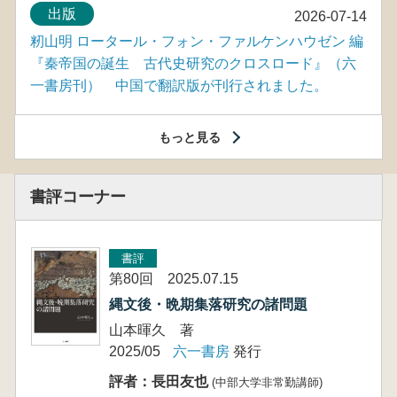
出版
2026-07-14
籾山明 ロータール・フォン・ファルケンハウゼン 編
『秦帝国の誕生 古代史研究のクロスロード』（六
一書房刊） 中国で翻訳版が刊行されました。
もっと見る
書評コーナー
書評
第80回 2025.07.15
縄文後・晩期集落研究の諸問題
山本暉久 著
2025/05
六一書房
発行
評者：長田友也
(中部大学非常勤講師)