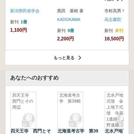
新潟県民俗学会
黒田 基樹 著
KADOKAWA
高志書院
新刊
1冊
1,100円
新刊
5冊
新刊
未刊
2,200円
16,500円
もっと見る
あなたへのおすすめ
四天王寺
北海道考古
北水戸地下
西門とその
学 第39輯
式墳 金倉
周辺
上地下式
墳 寺原第
1遺跡 上
野遺跡
四天王寺 西門とそ
北海道考古学 第39
北水戸地下式