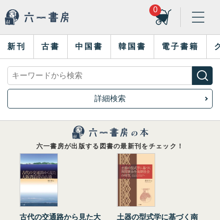
0
新刊
古書
中国書
韓国書
電子書籍
詳細検索
六一書房が出版する図書の最新刊をチェック！
古代の交通路から見た大
土器の型式学に基づく南