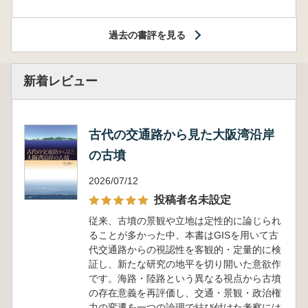
過去の書評を見る
新着レビュー
古代の交通路から見た大阪湾沿岸
の古墳
2026/07/12
投稿者名未設定
従来、古墳の景観や立地は定性的に論じられ
ることが多かった中、本書はGISを用いて古
代交通路からの視認性を客観的・定量的に検
証し、新たな研究の地平を切り開いた意欲作
です。海路・陸路という異なる視点から古墳
の存在意義を再評価し、交通・景観・政治権
力の変遷を一つの論理で結び付けた考察には