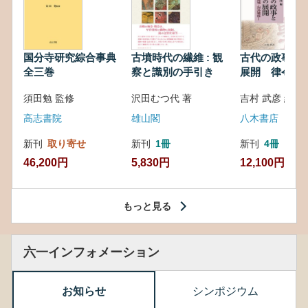
国分寺研究綜合事典
古墳時代の繊維 : 観
古代の政事と
全三巻
察と識別の手引き
展開 律令・
対外関係
須田勉 監修
沢田むつ代 著
吉村 武彦 編集
高志書院
雄山閣
八木書店
新刊
取り寄せ
新刊
1冊
新刊
4冊
46,200円
5,830円
12,100円
もっと見る
六一インフォメーション
お知らせ
シンポジウム