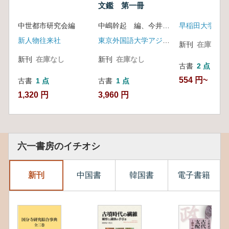
文鑑 第一冊
中世都市研究会編
中嶋幹起 編、今井健二, 高橋まり代 協力
早稲田大学考古
新人物往来社
東京外国語大学アジア・アフリカ言語文化研究所
新刊
在庫なし
新刊
在庫なし
新刊
在庫なし
古書
2 点
554 円~
古書
1 点
古書
1 点
1,320 円
3,960 円
六一書房のイチオシ
新刊
中国書
韓国書
電子書籍