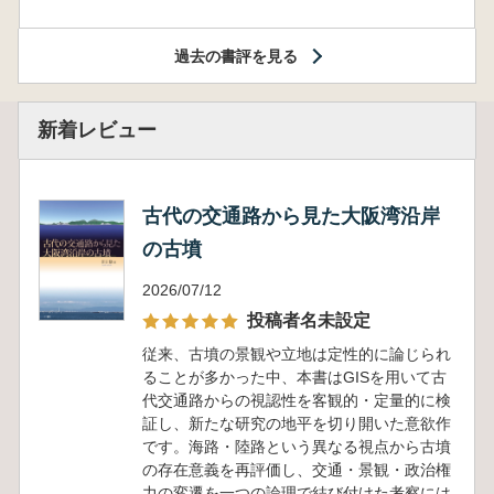
過去の書評を見る
新着レビュー
古代の交通路から見た大阪湾沿岸
の古墳
2026/07/12
投稿者名未設定
従来、古墳の景観や立地は定性的に論じられ
ることが多かった中、本書はGISを用いて古
代交通路からの視認性を客観的・定量的に検
証し、新たな研究の地平を切り開いた意欲作
です。海路・陸路という異なる視点から古墳
の存在意義を再評価し、交通・景観・政治権
力の変遷を一つの論理で結び付けた考察には