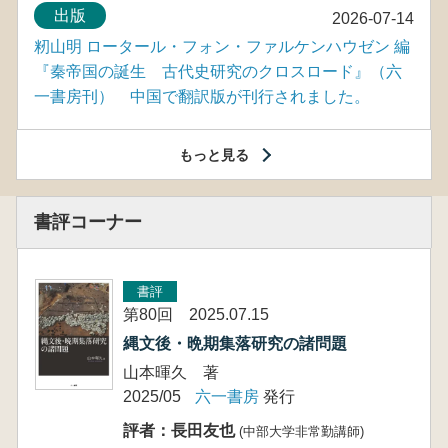
出版
2026-07-14
籾山明 ロータール・フォン・ファルケンハウゼン 編
『秦帝国の誕生 古代史研究のクロスロード』（六
一書房刊） 中国で翻訳版が刊行されました。
もっと見る
書評コーナー
書評
第80回 2025.07.15
縄文後・晩期集落研究の諸問題
山本暉久 著
2025/05
六一書房
発行
評者：長田友也
(中部大学非常勤講師)