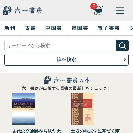
0
新刊
古書
中国書
韓国書
電子書籍
詳細検索
六一書房が出版する図書の最新刊をチェック！
古代の交通路から見た大
土器の型式学に基づく南