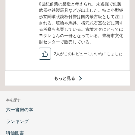
6世紀前葉の築造と考えられ、未盗掘で鉄製
武器や鉄製馬具などが出土した。特に小型矩
形立聞環状鏡板付轡は国内最古級として注目
される。埴輪や馬具、横穴式石室などに関す
る考察も充実している。古墳オタにとっては
ヨダレもんの一冊となっている。豊橋市文化
財センターで販売している。
2人がこのレビューにいいね！しました
もっと見る
本を探す
六一書房の本
ランキング
特価図書