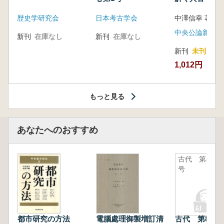
音の奥深い世
歴史学研究会
日本考古学会
中澤信幸 著
中央公論新社
新刊
在庫なし
新刊
在庫なし
新刊
未刊
1,012円
もっと見る
あなたへのおすすめ
古代 第84
号
都市研究の方法
電腦處理御製増訂清
古代 第84号