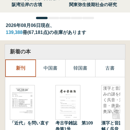
阪湾沿岸の古墳
関東弥生後期社会の研究
2026年08月06日現在、
139,388
冊(67,181点)の在庫があります
新着の本
新刊
中国書
韓国書
古書
漢字と音読
みの謎を解
く呉音・漢
音・唐音の
奥深い世界
「近代」を問い直す
考古学雑誌 第109
漢字と音読み
巻第1号
解く呉音・漢