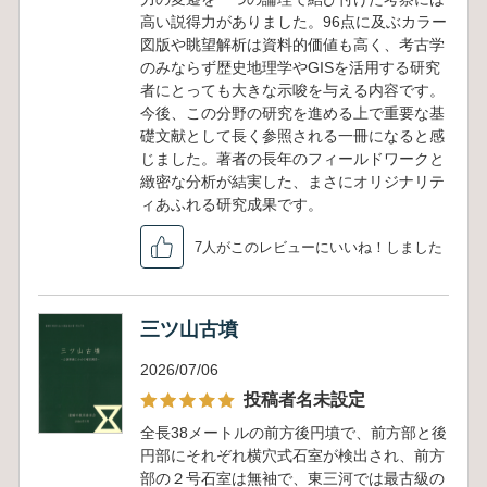
高い説得力がありました。96点に及ぶカラー
図版や眺望解析は資料的価値も高く、考古学
のみならず歴史地理学やGISを活用する研究
者にとっても大きな示唆を与える内容です。
今後、この分野の研究を進める上で重要な基
礎文献として長く参照される一冊になると感
じました。著者の長年のフィールドワークと
緻密な分析が結実した、まさにオリジナリテ
ィあふれる研究成果です。
7人がこのレビューにいいね！しました
三ツ山古墳
2026/07/06
投稿者名未設定
全長38メートルの前方後円墳で、前方部と後
円部にそれぞれ横穴式石室が検出され、前方
部の２号石室は無袖で、東三河では最古級の