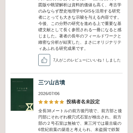
図版や眺望解析は資料的価値も高く、考古学
のみならず歴史地理学やGISを活用する研究
者にとっても大きな示唆を与える内容です。
今後、この分野の研究を進める上で重要な基
礎文献として長く参照される一冊になると感
じました。著者の長年のフィールドワークと
緻密な分析が結実した、まさにオリジナリテ
ィあふれる研究成果です。
7人がこのレビューにいいね！しました
三ツ山古墳
2026/07/06
投稿者名未設定
全長38メートルの前方後円墳で、前方部と後
円部にそれぞれ横穴式石室が検出され、前方
部の２号石室は無袖で、東三河では最古級の
6世紀前葉の築造と考えられ、未盗掘で鉄製