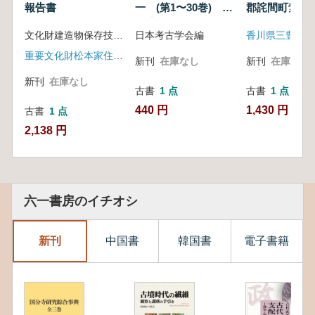
報告書
一 (第1〜30巻)
郡詫間町紫雲
(復刻版)
生式遺跡の研
文化財建造物保存技術協会 編
日本考古学会編
重要文化財松本家住宅修理委員会
新刊
在庫なし
新刊
在庫なし
新刊
在庫なし
古書
1 点
古書
1 点
440 円
1,430 円
古書
1 点
2,138 円
六一書房のイチオシ
新刊
中国書
韓国書
電子書籍