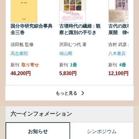
国分寺研究綜合事典
古墳時代の繊維 : 観
古代の政事と
全三巻
察と識別の手引き
展開 律令・
対外関係
須田勉 監修
沢田むつ代 著
吉村 武彦 編集
高志書院
雄山閣
八木書店
新刊
取り寄せ
新刊
1冊
新刊
4冊
46,200円
5,830円
12,100円
もっと見る
六一インフォメーション
お知らせ
シンポジウム