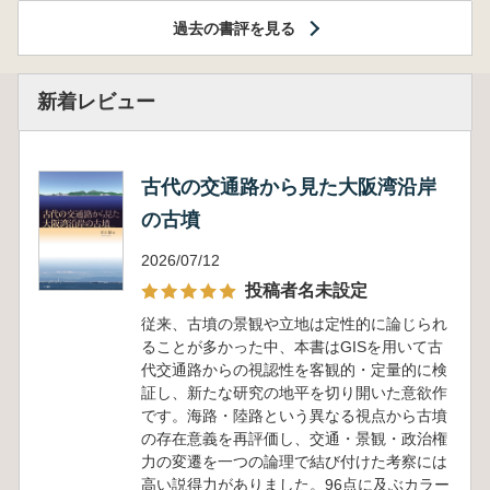
過去の書評を見る
新着レビュー
古代の交通路から見た大阪湾沿岸
の古墳
2026/07/12
投稿者名未設定
従来、古墳の景観や立地は定性的に論じられ
ることが多かった中、本書はGISを用いて古
代交通路からの視認性を客観的・定量的に検
証し、新たな研究の地平を切り開いた意欲作
です。海路・陸路という異なる視点から古墳
の存在意義を再評価し、交通・景観・政治権
力の変遷を一つの論理で結び付けた考察には
高い説得力がありました。96点に及ぶカラー