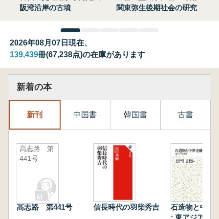
阪湾沿岸の古墳
関東弥生後期社会の研究
2026年08月07日現在、
139,439
冊(67,238点)の在庫があります
新着の本
新刊
中国書
韓国書
古書
高志路 第
441号
高志路 第441号
信長時代の羽柴秀吉
石造物と中世
: 東アジアと