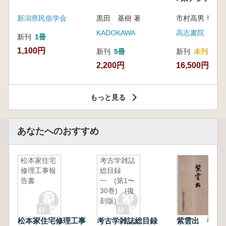
新潟県民俗学会
黒田 基樹 著
KADOKAWA
高志書院
新刊
1冊
1,100円
新刊
5冊
新刊
未刊
2,200円
16,500円
もっと見る
あなたへのおすすめ
松本家住宅
考古学雑誌
修理工事報
総目録
告書
一 (第1〜
30巻) (復
刻版)
松本家住宅修理工事
考古学雑誌総目録
紫雲出 香川