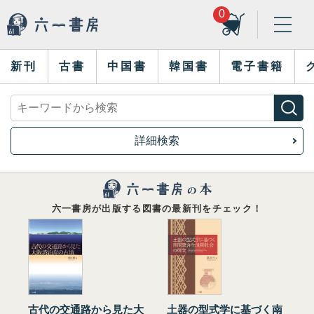
0
新刊
古書
中国書
韓国書
電子書籍
詳細検索
六一書房が出版する図書の最新刊をチェック！
古代の交通路から見た大
土器の型式学に基づく南