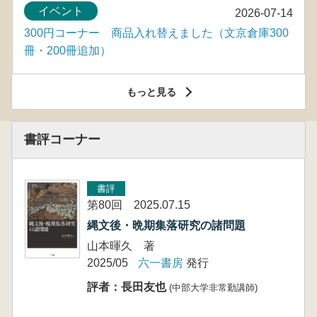
イベント
2026-07-14
300円コーナー 商品入れ替えました（文京倉庫300
冊・200冊追加）
もっと見る
書評コーナー
書評
第80回 2025.07.15
縄文後・晩期集落研究の諸問題
山本暉久 著
2025/05
六一書房
発行
評者：長田友也
(中部大学非常勤講師)