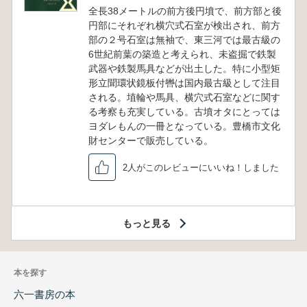
全長38メートルの前方後円墳で、前方部と後
円部にそれぞれ横穴式石室が検出され、前方
部の２号石室は無袖で、東三河では最古級の
6世紀前葉の築造と考えられ、未盗掘で鉄製
武器や鉄製馬具などが出土した。特に小型矩
形立聞環状鏡板付轡は国内最古級として注目
される。埴輪や馬具、横穴式石室などに関す
る考察も充実している。古墳オタにとっては
ヨダレもんの一冊となっている。豊橋市文化
財センターで販売している。
2人がこのレビューにいいね！しました
もっと見る
本を探す
六一書房の本