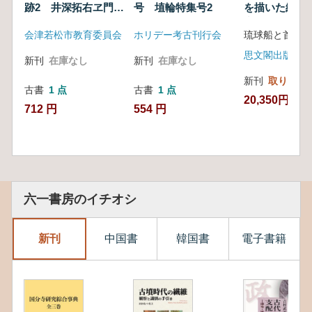
跡2 井深拓右ヱ門邸
号 埴輪特集号2
を描いた絵画
跡 ほか
究
会津若松市教育委員会
ホリデー考古刊行会
思文閣出版
新刊
在庫なし
新刊
在庫なし
新刊
取り寄せ
古書
1 点
古書
1 点
20,350円
712 円
554 円
六一書房のイチオシ
新刊
中国書
韓国書
電子書籍