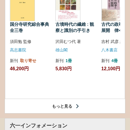
国分寺研究綜合事典
古墳時代の繊維 : 観
古代の政事と
全三巻
察と識別の手引き
展開 律令・
対外関係
須田勉 監修
沢田むつ代 著
吉村 武彦 編集
高志書院
雄山閣
八木書店
新刊
取り寄せ
新刊
1冊
新刊
4冊
46,200円
5,830円
12,100円
もっと見る
六一インフォメーション