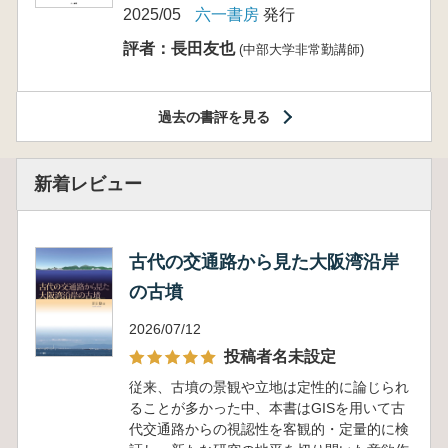
2025/05
六一書房
発行
評者：長田友也
(中部大学非常勤講師)
過去の書評を見る
新着レビュー
古代の交通路から見た大阪湾沿岸
の古墳
2026/07/12
投稿者名未設定
従来、古墳の景観や立地は定性的に論じられ
ることが多かった中、本書はGISを用いて古
代交通路からの視認性を客観的・定量的に検