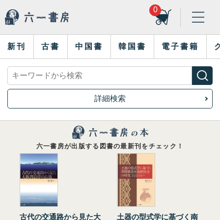
0
新刊
古書
中国書
韓国書
電子書籍
詳細検索
六一書房が出版する図書の最新刊をチェック！
古代の交通路から見た大
土器の型式学に基づく南