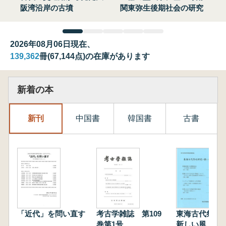
阪湾沿岸の古墳
関東弥生後期社会の研究
2026年08月06日現在、
139,362
冊(67,144点)の在庫があります
新着の本
新刊
中国書
韓国書
古書
「近代」を問い直す
考古学雑誌 第109
東海古代祭祀
巻第1号
新しい風