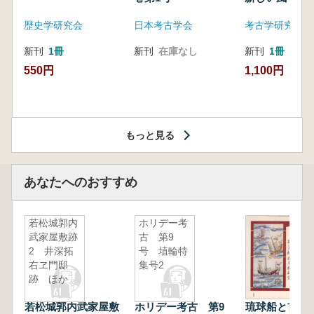
歴史学研究会
日本考古学会
考古学研究会東
新刊
1冊
新刊
在庫なし
新刊
1冊
550円
1,100円
もっと見る
あなたへのおすすめ
若松城郭内
ホリデー考
武家屋敷跡
古 第9
2 井深拓
号 埴輪特
右ヱ門邸
集号2
跡 ほか
若松城郭内武家屋敷
ホリデー考古 第9
琉球船と首里