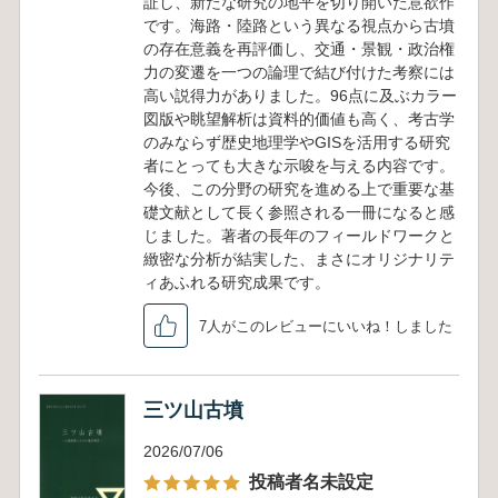
証し、新たな研究の地平を切り開いた意欲作
です。海路・陸路という異なる視点から古墳
の存在意義を再評価し、交通・景観・政治権
力の変遷を一つの論理で結び付けた考察には
高い説得力がありました。96点に及ぶカラー
図版や眺望解析は資料的価値も高く、考古学
のみならず歴史地理学やGISを活用する研究
者にとっても大きな示唆を与える内容です。
今後、この分野の研究を進める上で重要な基
礎文献として長く参照される一冊になると感
じました。著者の長年のフィールドワークと
緻密な分析が結実した、まさにオリジナリテ
ィあふれる研究成果です。
7人がこのレビューにいいね！しました
三ツ山古墳
2026/07/06
投稿者名未設定