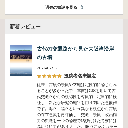
過去の書評を見る
新着レビュー
古代の交通路から見た大阪湾沿岸
の古墳
2026/07/12
投稿者名未設定
従来、古墳の景観や立地は定性的に論じられ
ることが多かった中、本書はGISを用いて古
代交通路からの視認性を客観的・定量的に検
証し、新たな研究の地平を切り開いた意欲作
です。海路・陸路という異なる視点から古墳
の存在意義を再評価し、交通・景観・政治権
力の変遷を一つの論理で結び付けた考察には
高い説得力がありました。96点に及ぶカラー