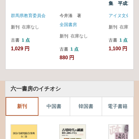
集 平成15年
群馬県教育委員会
今井湊 著
全国書房
新刊
在庫なし
新刊
在庫なし
新刊
在庫なし
古書
1 点
古書
1 点
1,029 円
1,100 円
古書
1 点
880 円
六一書房のイチオシ
新刊
中国書
韓国書
電子書籍