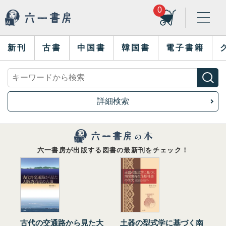
0
新刊
古書
中国書
韓国書
電子書籍
詳細検索
六一書房が出版する図書の最新刊をチェック！
古代の交通路から見た大
土器の型式学に基づく南