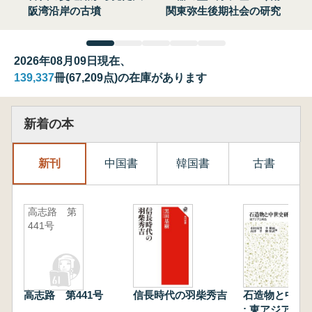
阪湾沿岸の古墳
関東弥生後期社会の研究
2026年08月09日現在、
139,337
冊(67,209点)の在庫があります
新着の本
新刊
中国書
韓国書
古書
高志路 第
441号
高志路 第441号
信長時代の羽柴秀吉
石造物と中世
: 東アジアと