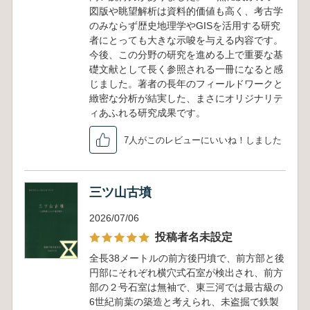
図版や眺望解析は資料的価値も高く、考古学
のみならず歴史地理学やGISを活用する研究
者にとっても大きな示唆を与える内容です。
今後、この分野の研究を進める上で重要な基
礎文献として長く参照される一冊になると感
じました。著者の長年のフィールドワークと
緻密な分析が結実した、まさにオリジナリテ
ィあふれる研究成果です。
7人がこのレビューにいいね！しました
三ツ山古墳
2026/07/06
投稿者名未設定
全長38メートルの前方後円墳で、前方部と後
円部にそれぞれ横穴式石室が検出され、前方
部の２号石室は無袖で、東三河では最古級の
6世紀前葉の築造と考えられ、未盗掘で鉄製