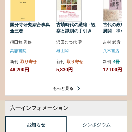
国分寺研究綜合事典
古墳時代の繊維 : 観
古代の政事と
全三巻
察と識別の手引き
展開 律令・
対外関係
須田勉 監修
沢田むつ代 著
吉村 武彦 編集
高志書院
雄山閣
八木書店
新刊
取り寄せ
新刊
取り寄せ
新刊
4冊
46,200円
5,830円
12,100円
もっと見る
六一インフォメーション
お知らせ
シンポジウム