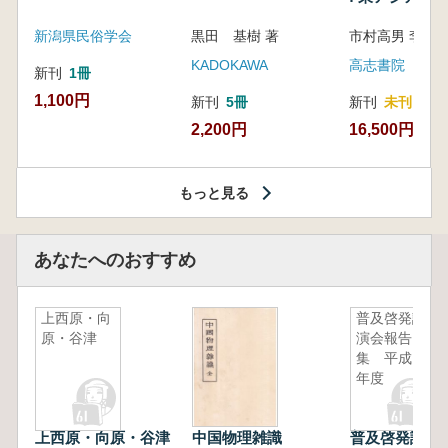
新潟県民俗学会
黒田 基樹 著
KADOKAWA
高志書院
新刊
1冊
1,100円
新刊
5冊
新刊
未刊
2,200円
16,500円
もっと見る
あなたへのおすすめ
上西原・向
普及啓発講
原・谷津
演会報告
集 平成15
年度
上西原・向原・谷津
中国物理雑識
普及啓発講演