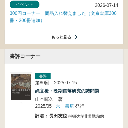
イベント
2026-07-14
300円コーナー 商品入れ替えました（文京倉庫300
冊・200冊追加）
もっと見る
書評コーナー
書評
第80回 2025.07.15
縄文後・晩期集落研究の諸問題
山本暉久 著
2025/05
六一書房
発行
評者：長田友也
(中部大学非常勤講師)