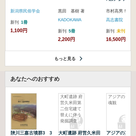
新潟県民俗学会
黒田 基樹 著
KADOKAWA
高志書院
新刊
1冊
1,100円
新刊
5冊
新刊
未刊
2,200円
16,500円
もっと見る
あなたへのおすすめ
大町遺跡 府
アジアの霊
営久米田第
魂観
二住宅建て
替えに伴う
発掘調査
陜川三嘉古墳群3 3
大町遺跡 府営久米田
アジアの霊魂