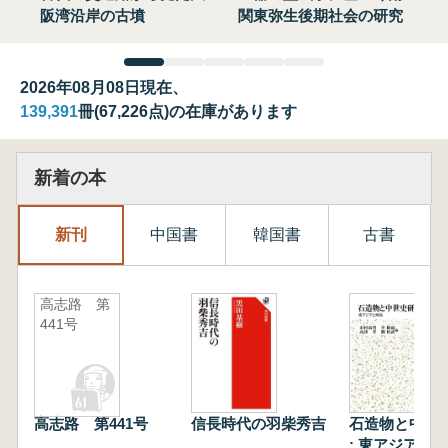
阪湾沿岸の古墳
関東弥生後期社会の研究
2026年08月08日現在、
139,391
冊(67,226点)の在庫があります
新着の本
新刊
中国書
韓国書
古書
高志路 第
441号
高志路 第441号
信長時代の羽柴秀吉
石造物と中世
: 東アジアと