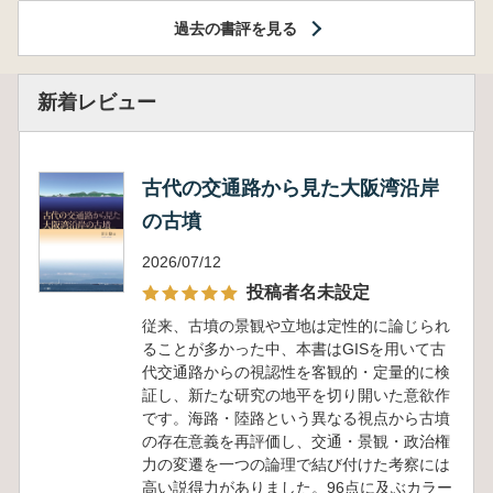
過去の書評を見る
新着レビュー
古代の交通路から見た大阪湾沿岸
の古墳
2026/07/12
投稿者名未設定
従来、古墳の景観や立地は定性的に論じられ
ることが多かった中、本書はGISを用いて古
代交通路からの視認性を客観的・定量的に検
証し、新たな研究の地平を切り開いた意欲作
です。海路・陸路という異なる視点から古墳
の存在意義を再評価し、交通・景観・政治権
力の変遷を一つの論理で結び付けた考察には
高い説得力がありました。96点に及ぶカラー