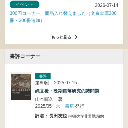
イベント
2026-07-14
300円コーナー 商品入れ替えました（文京倉庫300
冊・200冊追加）
もっと見る
書評コーナー
書評
第80回 2025.07.15
縄文後・晩期集落研究の諸問題
山本暉久 著
2025/05
六一書房
発行
評者：長田友也
(中部大学非常勤講師)