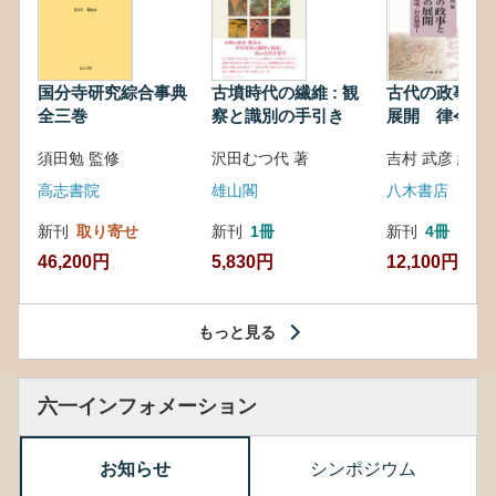
国分寺研究綜合事典
古墳時代の繊維 : 観
古代の政事と
全三巻
察と識別の手引き
展開 律令・
対外関係
須田勉 監修
沢田むつ代 著
吉村 武彦 編集
高志書院
雄山閣
八木書店
新刊
取り寄せ
新刊
1冊
新刊
4冊
46,200円
5,830円
12,100円
もっと見る
六一インフォメーション
お知らせ
シンポジウム