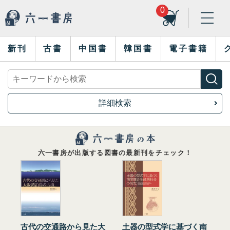
0
新刊
古書
中国書
韓国書
電子書籍
詳細検索
六一書房が出版する図書の最新刊をチェック！
古代の交通路から見た大
土器の型式学に基づく南