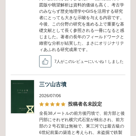
図版や眺望解析は資料的価値も高く、考古学
のみならず歴史地理学やGISを活用する研究
者にとっても大きな示唆を与える内容です。
今後、この分野の研究を進める上で重要な基
礎文献として長く参照される一冊になると感
じました。著者の長年のフィールドワークと
緻密な分析が結実した、まさにオリジナリテ
ィあふれる研究成果です。
7人がこのレビューにいいね！しました
三ツ山古墳
2026/07/06
投稿者名未設定
全長38メートルの前方後円墳で、前方部と後
円部にそれぞれ横穴式石室が検出され、前方
部の２号石室は無袖で、東三河では最古級の
6世紀前葉の築造と考えられ、未盗掘で鉄製