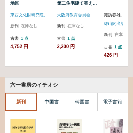
地区
第二住宅建て替えに
伴う発掘調査
東西文化財研究院、釜山地方国土管理庁
大阪府教育委員会
諏訪春雄, 川村
雄山閣出版
新刊
在庫なし
新刊
在庫なし
新刊
在庫なし
古書
1 点
古書
1 点
4,752 円
2,200 円
古書
1 点
426 円
六一書房のイチオシ
新刊
中国書
韓国書
電子書籍