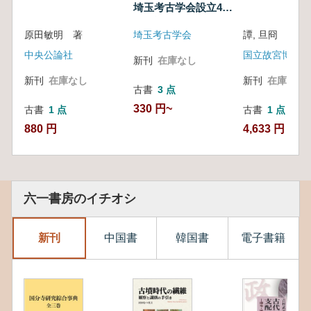
埼玉考古学会設立40
周年記念号
原田敏明 著
埼玉考古学会
譚, 旦冏
中央公論社
国立故宮博物院
新刊
在庫なし
新刊
在庫なし
新刊
在庫なし
古書
3 点
330 円~
古書
1 点
古書
1 点
880 円
4,633 円
六一書房のイチオシ
新刊
中国書
韓国書
電子書籍