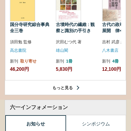
国分寺研究綜合事典
古墳時代の繊維 : 観
古代の政事と
全三巻
察と識別の手引き
展開 律令・
対外関係
須田勉 監修
沢田むつ代 著
吉村 武彦 編集
高志書院
雄山閣
八木書店
新刊
取り寄せ
新刊
1冊
新刊
4冊
46,200円
5,830円
12,100円
もっと見る
六一インフォメーション
お知らせ
シンポジウム