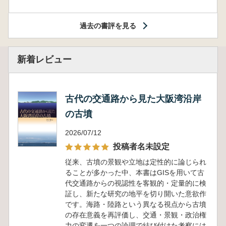
過去の書評を見る
新着レビュー
古代の交通路から見た大阪湾沿岸
の古墳
2026/07/12
投稿者名未設定
従来、古墳の景観や立地は定性的に論じられ
ることが多かった中、本書はGISを用いて古
代交通路からの視認性を客観的・定量的に検
証し、新たな研究の地平を切り開いた意欲作
です。海路・陸路という異なる視点から古墳
の存在意義を再評価し、交通・景観・政治権
力の変遷を一つの論理で結び付けた考察には