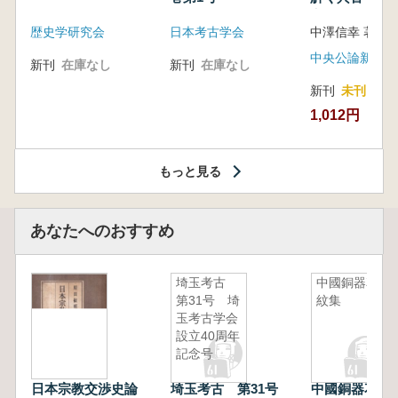
音の奥深い世
歴史学研究会
日本考古学会
中澤信幸 著
中央公論新社
新刊
在庫なし
新刊
在庫なし
新刊
未刊
1,012円
もっと見る
あなたへのおすすめ
埼玉考古
中國銅器花
第31号 埼
紋集
玉考古学会
設立40周年
記念号
日本宗教交渉史論
埼玉考古 第31号
中國銅器花紋