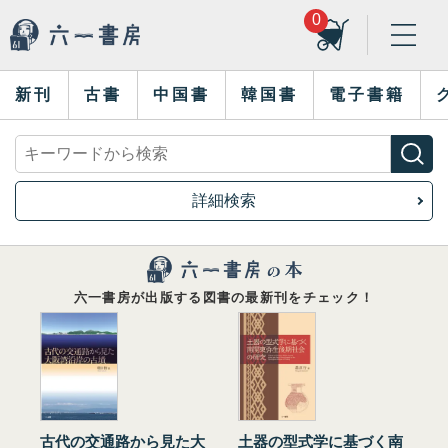
0
新刊
古書
中国書
韓国書
電子書籍
詳細検索
六一書房が出版する図書の最新刊をチェック！
古代の交通路から見た大
土器の型式学に基づく南