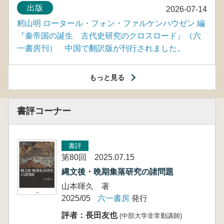
出版
2026-07-14
籾山明 ロータール・フォン・ファルケンハウゼン 編
『秦帝国の誕生 古代史研究のクロスロード』（六
一書房刊） 中国で翻訳版が刊行されました。
もっと見る
書評コーナー
書評
第80回 2025.07.15
縄文後・晩期集落研究の諸問題
山本暉久 著
2025/05
六一書房
発行
評者：長田友也
(中部大学非常勤講師)