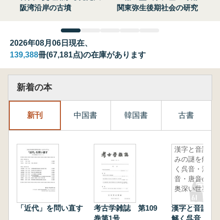
阪湾沿岸の古墳
関東弥生後期社会の研究
2026年08月06日現在、
139,388
冊(67,181点)の在庫があります
新着の本
新刊
中国書
韓国書
古書
漢字と音読
みの謎を解
く呉音・漢
音・唐音の
奥深い世界
「近代」を問い直す
考古学雑誌 第109
漢字と音読み
巻第1号
解く呉音・漢