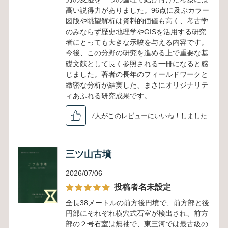
高い説得力がありました。96点に及ぶカラー
図版や眺望解析は資料的価値も高く、考古学
のみならず歴史地理学やGISを活用する研究
者にとっても大きな示唆を与える内容です。
今後、この分野の研究を進める上で重要な基
礎文献として長く参照される一冊になると感
じました。著者の長年のフィールドワークと
緻密な分析が結実した、まさにオリジナリテ
ィあふれる研究成果です。
7人がこのレビューにいいね！しました
三ツ山古墳
2026/07/06
投稿者名未設定
全長38メートルの前方後円墳で、前方部と後
円部にそれぞれ横穴式石室が検出され、前方
部の２号石室は無袖で、東三河では最古級の