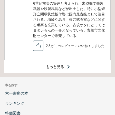
6世紀前葉の築造と考えられ、未盗掘で鉄製
武器や鉄製馬具などが出土した。特に小型矩
形立聞環状鏡板付轡は国内最古級として注目
される。埴輪や馬具、横穴式石室などに関す
る考察も充実している。古墳オタにとっては
ヨダレもんの一冊となっている。豊橋市文化
財センターで販売している。
2人がこのレビューにいいね！しました
もっと見る
本を探す
六一書房の本
ランキング
特価図書