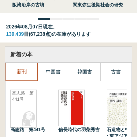
阪湾沿岸の古墳
関東弥生後期社会の研究
2026年08月07日現在、
139,439
冊(67,238点)の在庫があります
新着の本
新刊
中国書
韓国書
古書
高志路 第
441号
高志路 第441号
信長時代の羽柴秀吉
石造物と中世
: 東アジアと