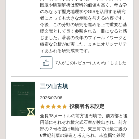
図版や眺望解析は資料的価値も高く、考古学
のみならず歴史地理学やGISを活用する研究
者にとっても大きな示唆を与える内容です。
今後、この分野の研究を進める上で重要な基
礎文献として長く参照される一冊になると感
じました。著者の長年のフィールドワークと
緻密な分析が結実した、まさにオリジナリテ
ィあふれる研究成果です。
7人がこのレビューにいいね！しました
三ツ山古墳
2026/07/06
投稿者名未設定
全長38メートルの前方後円墳で、前方部と後
円部にそれぞれ横穴式石室が検出され、前方
部の２号石室は無袖で、東三河では最古級の
6世紀前葉の築造と考えられ、未盗掘で鉄製