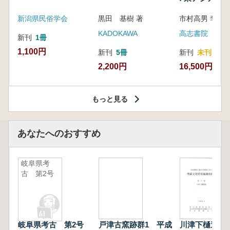
新潟県民俗学会
黒田 基樹 著
KADOKAWA
高志書院
新刊
1冊
1,100円
新刊
5冊
新刊
未刊
2,200円
16,500円
もっと見る
あなたへのおすすめ
岐阜県考
古 第2号
岐阜県考古 第2号
戸津古窯跡群1 平成
川津下樋遺跡