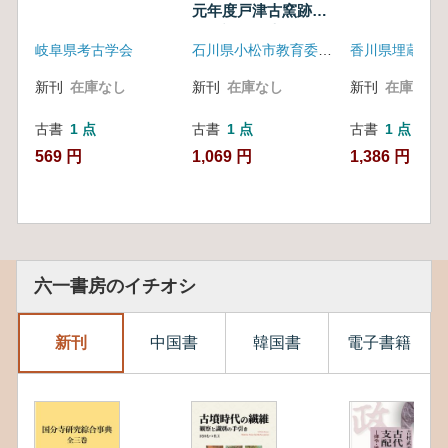
元年度戸津古窯跡群
発掘調査報告書
岐阜県考古学会
石川県小松市教育委員会
新刊
在庫なし
新刊
在庫なし
新刊
在庫なし
古書
1 点
古書
1 点
古書
1 点
569 円
1,069 円
1,386 円
六一書房のイチオシ
新刊
中国書
韓国書
電子書籍