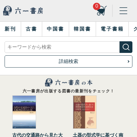
0
新刊
古書
中国書
韓国書
電子書籍
詳細検索
六一書房が出版する図書の最新刊をチェック！
古代の交通路から見た大
土器の型式学に基づく南