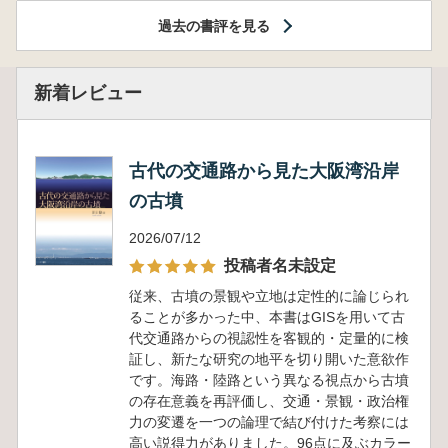
過去の書評を見る
新着レビュー
古代の交通路から見た大阪湾沿岸
の古墳
2026/07/12
投稿者名未設定
従来、古墳の景観や立地は定性的に論じられ
ることが多かった中、本書はGISを用いて古
代交通路からの視認性を客観的・定量的に検
証し、新たな研究の地平を切り開いた意欲作
です。海路・陸路という異なる視点から古墳
の存在意義を再評価し、交通・景観・政治権
力の変遷を一つの論理で結び付けた考察には
高い説得力がありました。96点に及ぶカラー