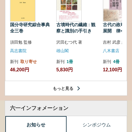
国分寺研究綜合事典
古墳時代の繊維 : 観
古代の政事と
全三巻
察と識別の手引き
展開 律令・
対外関係
須田勉 監修
沢田むつ代 著
吉村 武彦 編集
高志書院
雄山閣
八木書店
新刊
取り寄せ
新刊
1冊
新刊
4冊
46,200円
5,830円
12,100円
もっと見る
六一インフォメーション
お知らせ
シンポジウム