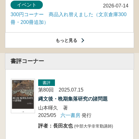
イベント
2026-07-14
300円コーナー 商品入れ替えました（文京倉庫300
冊・200冊追加）
もっと見る
書評コーナー
書評
第80回 2025.07.15
縄文後・晩期集落研究の諸問題
山本暉久 著
2025/05
六一書房
発行
評者：長田友也
(中部大学非常勤講師)