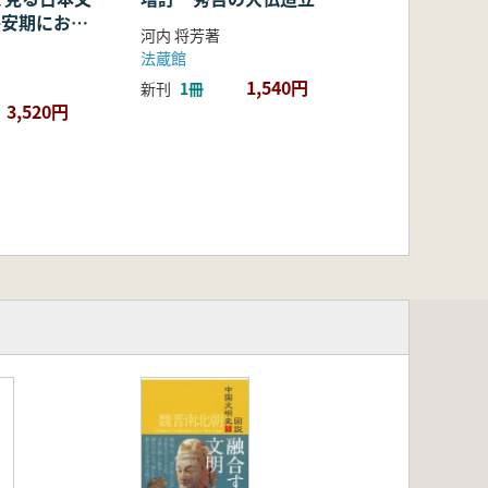
・平安期におけ
河内 将芳著
容・融合・展
法蔵館
1,540円
新刊
1冊
3,520円