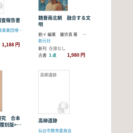
魏晋南北朝 融合する文
調査報告書
明
岩手県文化振興事業団埋蔵文化財センター
劉イ 編著 羅宗真 著 住谷孝之 訳
創元社
1,188 円
新刊
在庫なし
1,980 円
古書
1 点
高柳遺跡
研究 合本
高柳遺跡
<覆刻版> 7
仙台市教育委員会