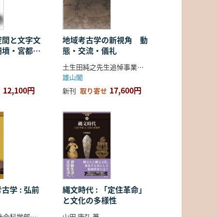
空間と文字文
地域考古学の新視角 動
円墳・宮都・
態・交流・儀礼
土生田純之先生追悼事業会 編
雄山閣
12,100円
17,600円
新刊
取り寄せ
古学 : 弘前
縄文時代 : 「定住革命」
と文化の多様性
弘前大学人文社会科学部北日本考古学研究センター 編
山田 康弘 著