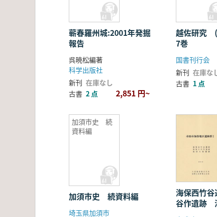
蕲春羅州城:2001年発掘
越佐研究 
報告
7巻
呉暁松編著
国書刊行会
科学出版社
新刊
在庫な
新刊
在庫なし
古書
1 点
2,851 円~
古書
2 点
加須市史 続
資料編
海保西竹谷
加須市史 続資料編
谷作遺跡 
埼玉県加須市