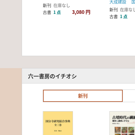
大成建設 
新刊
在庫なし
新刊
在庫な
3,080 円
古書
1 点
古書
1 点
六一書房のイチオシ
新刊