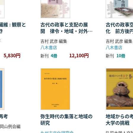
維 : 観察と
古代の政事と支配の展
古代の政事
き
開 律令・地域・対外関
化 前方後
係
ことば
著
吉村 武彦 編集
吉村 武彦 編集
八木書店
八木書店
5,830円
12,100円
新刊
4冊
新刊
10冊
再考
弥生時代の集落と地域の
地域からの考
研究
大学の挑戦
岡山例会編
九州古文化研究会