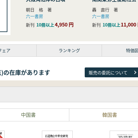
研究
朝日 格 著
轟 直行 著
六一書房
六一書房
4,950 円
11,000
新刊
10冊以上
新刊
10冊以上
フェア
ランキング
特価
81点)の在庫があります
販売の委託について
中国書
韓国書