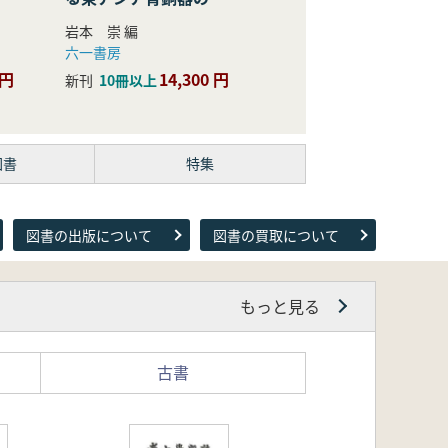
際的研究
岩本 崇 編
六一書房
 円
14,300 円
新刊
10冊以上
図書
特集
図書の出版について
図書の買取について
もっと見る
古書