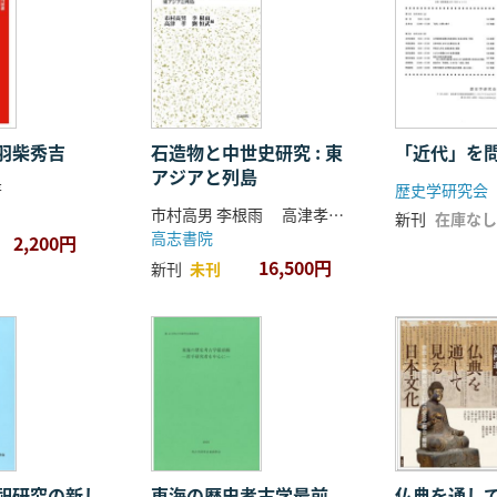
羽柴秀吉
石造物と中世史研究 : 東
「近代」を
アジアと列島
著
歴史学研究会
市村高男 李根雨 高津孝 劉恒武 編
新刊
在庫なし
高志書院
2,200円
16,500円
新刊
未刊
祀研究の新し
東海の歴史考古学最前
仏典を通し