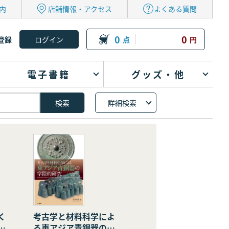
内
店舗情報・アクセス
よくある質問
0
0
登録
点
円
電子書籍
グッズ・他
詳細検索
く
考古学と材料科学によ
の
る東アジア青銅器の学