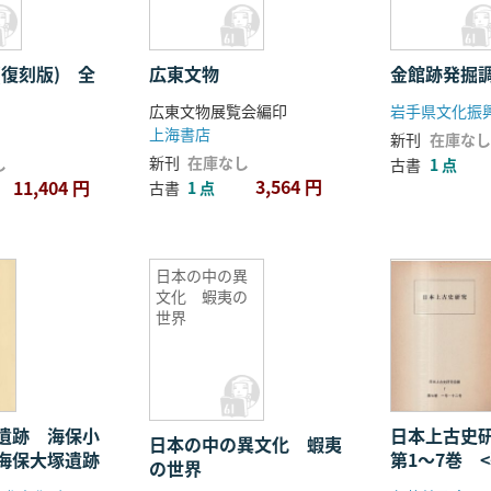
(復刻版) 全
広東文物
金館跡発掘
広東文物展覧会編印
上海書店
新刊
在庫なし
新刊
在庫なし
し
古書
1 点
3,564 円
11,404 円
古書
1 点
日本の中の異
文化 蝦夷の
世界
遺跡 海保小
日本上古史
日本の中の異文化 蝦夷
海保大塚遺跡
第1〜7巻 
の世界
冊揃