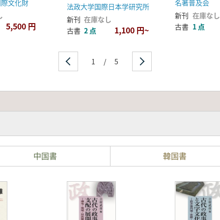
国際文化財
名著普及会
法政大学国際日本学研究所
し
新刊
在庫なし
新刊
在庫なし
5,500 円
古書
1 点
1,100 円~
古書
2 点
1
/
5
中国書
韓国書