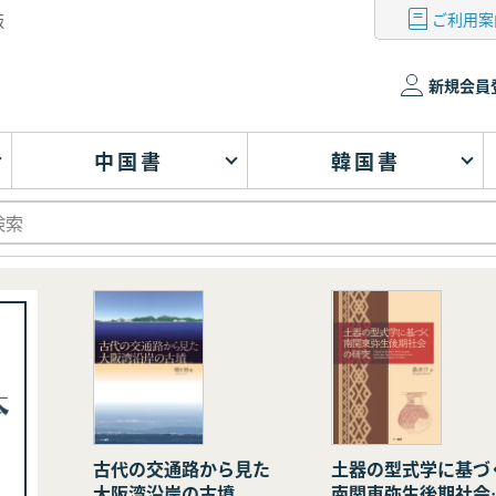
ご利用案
版
新規会員
中国書
韓国書
古代の交通路から見た
土器の型式学に基づ
大阪湾沿岸の古墳
南関東弥生後期社会