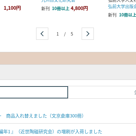
弘前大学出版
1,100円
4,800円
新刊
10冊以上
新刊
10冊以
1
/
5
ナー 商品入れ替えました（文京倉庫300冊）
編年1 』（近世陶磁研究会）の増刷が入荷しました