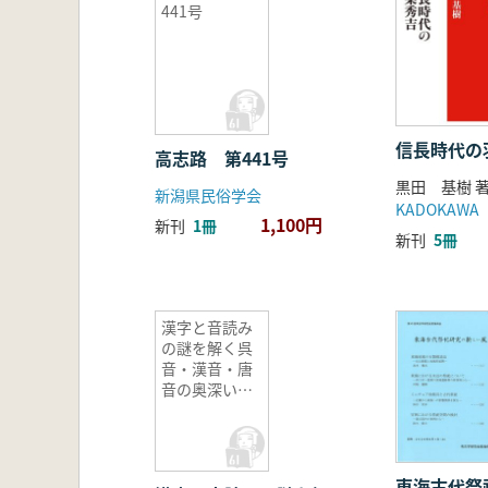
441号
信長時代の
高志路 第441号
黒田 基樹 
新潟県民俗学会
KADOKAWA
1,100円
新刊
1冊
新刊
5冊
漢字と音読み
の謎を解く呉
音・漢音・唐
音の奥深い世
界
東海古代祭