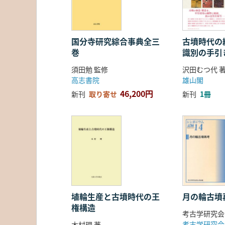
国分寺研究綜合事典全三
古墳時代の繊
巻
識別の手引
須田勉 監修
沢田むつ代 
高志書院
雄山閣
46,200円
新刊
取り寄せ
新刊
1冊
埴輪生産と古墳時代の王
月の輪古墳
権構造
考古学研究会
考古学研究会
木村理 著