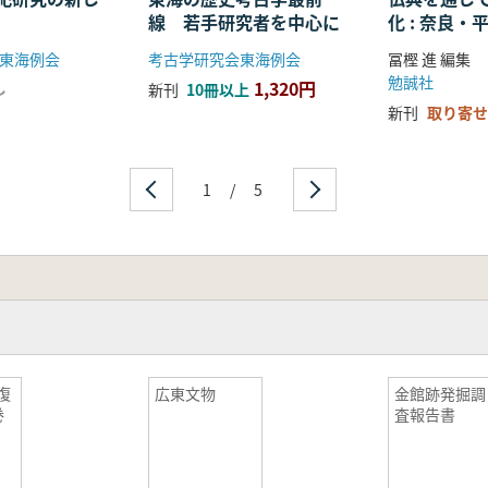
線 若手研究者を中心に
化 : 奈良
る仏教の受
東海例会
考古学研究会東海例会
冨樫 進 編集
開
勉誠社
1,320円
し
新刊
10冊以上
新刊
取り寄せ
1
/
5
復
広東文物
金館跡発掘調
巻
査報告書