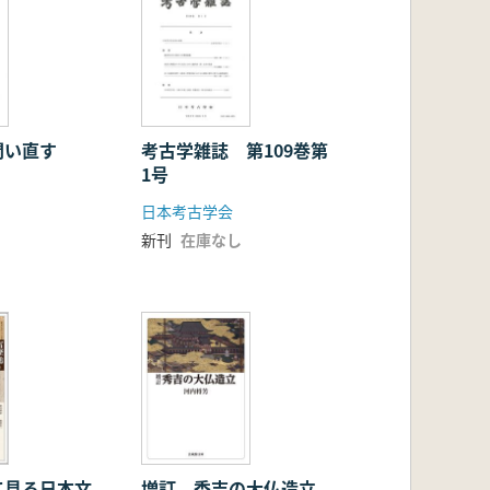
問い直す
考古学雑誌 第109巻第
1号
日本考古学会
新刊
在庫なし
て見る日本文
増訂 秀吉の大仏造立