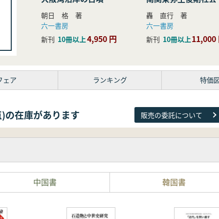
研究
朝日 格 著
轟 直行 著
六一書房
六一書房
4,950 円
11,000
新刊
10冊以上
新刊
10冊以上
フェア
ランキング
特価
26点)の在庫があります
販売の委託について
中国書
韓国書