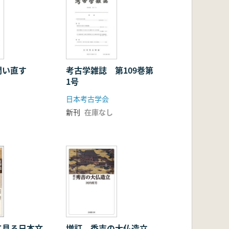
問い直す
考古学雑誌 第109巻第
1号
日本考古学会
新刊
在庫なし
て見る日本文
増訂 秀吉の大仏造立