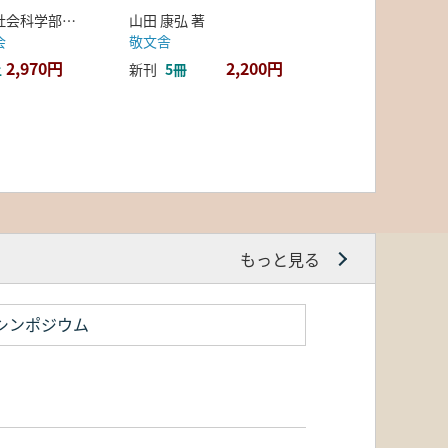
弘前大学人文社会科学部北日本考古学研究センター 編
山田 康弘 著
会
敬文舎
2,970円
2,200円
上
新刊
5冊
もっと見る
シンポジウム