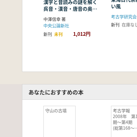
漢字と音読みの謎を解く
い風
呉音・漢音・唐音の奥深
い世界
考古学研究会
中澤信幸 著
新刊
在庫な
中央公論新社
1,012円
新刊
未刊
あなたにおすすめの本
守山の古墳
考古学報
2008年 第
期〜第4期
(総第168〜
171冊) 4