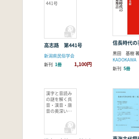
441号
信長時代の
高志路 第441号
黒田 基樹 
新潟県民俗学会
KADOKAWA
1,100円
新刊
1冊
新刊
5冊
漢字と音読み
の謎を解く呉
音・漢音・唐
音の奥深い世
界
東海古代祭