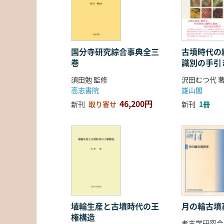
国分寺研究綜合事典全三
古墳時代の繊
巻
識別の手引
須田勉 監修
沢田むつ代 
高志書院
雄山閣
46,200円
新刊
取り寄せ
新刊
1冊
埴輪生産と古墳時代の王
月の輪古墳
権構造
考古学研究会