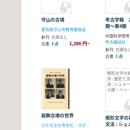
ット
守山の古墳
考古学報 2
期〜第4期 
愛知県守山市教育委員会
171冊) 
中国科学院考
新刊
在庫なし
考古雑誌社
1,386 円~
古書
3 点
新刊
在庫な
古書
1 点
楔形文字の
歩 : 歴史と
法 : シュメ
ル語・ハッ
語・アッカ
語・新アッ
リア語・ウ
リト語・ペ
装飾古墳の世界
楔形文字の初
シャ語
文法 : シ
ひたちなか市文化・スポーツ振興公社