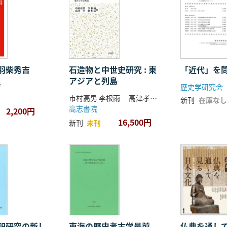
羽柴秀吉
石造物と中世史研究 : 東
「近代」を
アジアと列島
著
歴史学研究会
市村高男 李根雨 高津孝 劉恒武 編
新刊
在庫なし
高志書院
2,200円
16,500円
新刊
未刊
祀研究の新し
東海の歴史考古学最前
仏典を通し