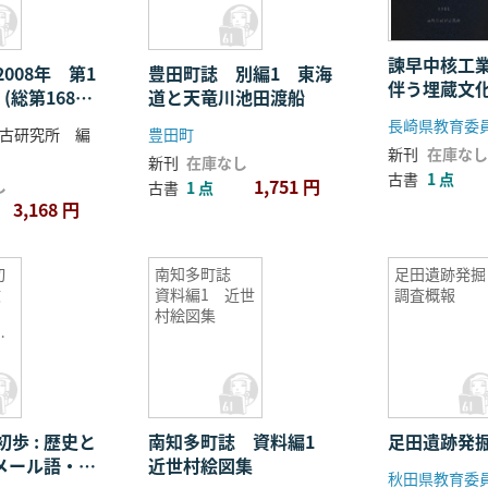
諫早中核工
008年 第1
豊田町誌 別編1 東海
伴う埋蔵文
(総第168〜
道と天竜川池田渡船
調査報告書2
4冊セット
長崎県教育委
古研究所 編
豊田町
新刊
在庫なし
新刊
在庫なし
古書
1 点
1,751 円
し
古書
1 点
3,168 円
初
南知多町誌
足田遺跡発掘
文
資料編1 近世
調査概報
ー
村絵図集
チ
ド
シ
ガ
ル
歩 : 歴史と
南知多町誌 資料編1
足田遺跡発
ュメール語・ハ
近世村絵図集
秋田県教育委