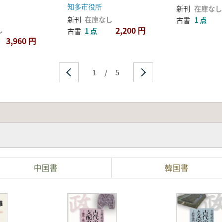
ッカド語・新
知多市役所
新刊
在庫なし
語・ウガリト
新刊
在庫なし
古書
1 点
ャ語
2,200 円
し
古書
1 点
3,960 円
1
/
5
中国書
韓国書