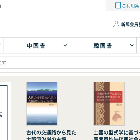
ご利用案
版
新規会員
中国書
韓国書
古代の交通路から見た
土器の型式学に基づ
大阪湾沿岸の古墳
南関東弥生後期社会