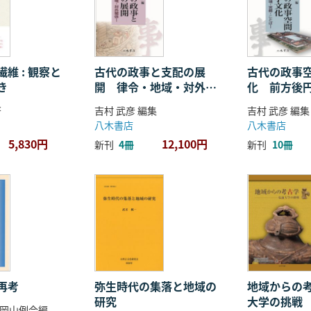
維 : 観察と
古代の政事と支配の展
古代の政事
き
開 律令・地域・対外関
化 前方後
係
ことば
著
吉村 武彦 編集
吉村 武彦 編集
八木書店
八木書店
5,830円
12,100円
新刊
4冊
新刊
10冊
再考
弥生時代の集落と地域の
地域からの考
研究
大学の挑戦
岡山例会編