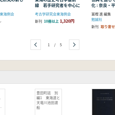
線 若手研究者を中心に
化 : 奈良
る仏教の受
東海例会
考古学研究会東海例会
冨樫 進 編集
開
勉誠社
1,320円
し
新刊
10冊以上
新刊
取り寄せ
1
/
5
豊田町誌 別
1
編1 東海道と
天竜川池田渡
船
冊セ