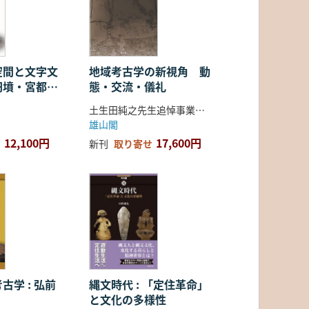
空間と文字文
地域考古学の新視角 動
円墳・宮都・
態・交流・儀礼
土生田純之先生追悼事業会 編
雄山閣
12,100円
17,600円
新刊
取り寄せ
古学 : 弘前
縄文時代 : 「定住革命」
と文化の多様性