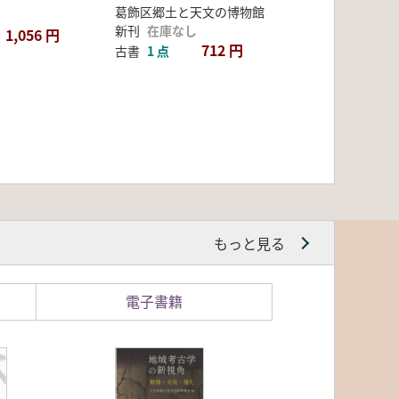
葛飾区郷土と天文の博物館
新刊
在庫なし
1,056 円
712 円
古書
1 点
もっと見る
電子書籍