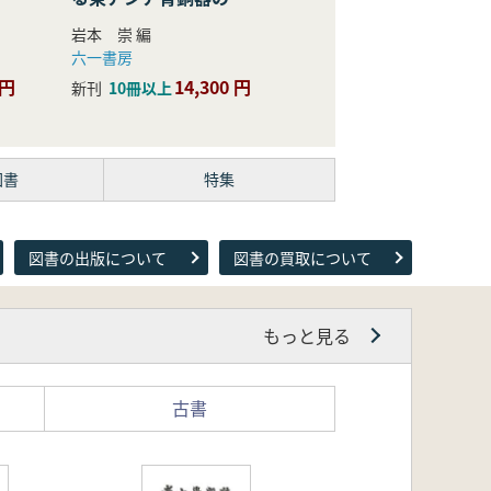
際的研究
岩本 崇 編
六一書房
 円
14,300 円
新刊
10冊以上
図書
特集
図書の出版について
図書の買取について
もっと見る
古書