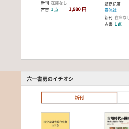
ッチ語・ア
新刊
在庫なし
飯島紀著
アッシリア
1,980 円
古書
1 点
泰流社
語・ペルシ
新刊
在庫な
古書
1 点
六一書房のイチオシ
新刊