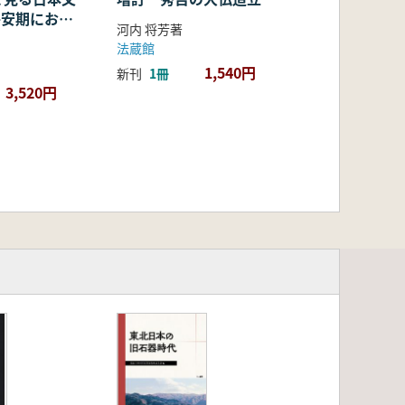
・平安期におけ
河内 将芳著
容・融合・展
法蔵館
1,540円
新刊
1冊
3,520円