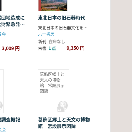
業団地造成に
東北日本の旧石器時代
化財緊急発掘
東北日本の旧石器文化を語る会 編
六一書房
員会
新刊
在庫なし
9,350 円
3,009 円
古書
1 点
葛飾区郷土と
天文の博物
館 常設展示
図録
掘調査概報
葛飾区郷土と天文の博物
館 常設展示図録
員会