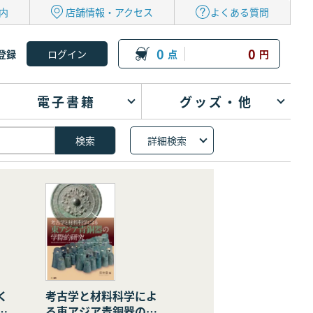
内
店舗情報・アクセス
よくある質問
0
0
登録
点
円
電子書籍
グッズ・他
詳細検索
く
考古学と材料科学によ
の
る東アジア青銅器の学