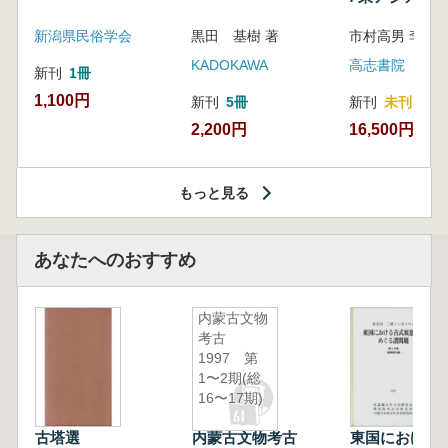
新潟県民俗学会
黒田 基樹 著
KADOKAWA
高志書院
新刊
1冊
1,100円
新刊
5冊
新刊
未刊
2,200円
16,500円
もっと見る
あなたへのおすすめ
内蒙古文物
考古
1997 第
1〜2期(総
16〜17期)
古塔選
内蒙古文物考古
東国における