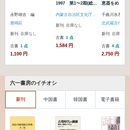
1997 第1〜2期(総
恵器をめぐる
16〜17期)
題 (第1分冊
永野雄吉 編
内蒙古自治区文化庁 内蒙古考古博物館学会
冊 2冊セット
鹿鳴莊
新刊
在庫なし
新刊
在庫なし
新刊
在庫なし
古書
1 点
1,584 円
古書
1 点
古書
4 点
1,100 円
2,750 円~
六一書房のイチオシ
新刊
中国書
韓国書
電子書籍