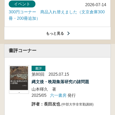
イベント
2026-07-14
300円コーナー 商品入れ替えました（文京倉庫300
冊・200冊追加）
もっと見る
書評コーナー
書評
第80回 2025.07.15
縄文後・晩期集落研究の諸問題
山本暉久 著
2025/05
六一書房
発行
評者：長田友也
(中部大学非常勤講師)