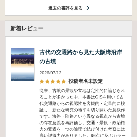
過去の書評を見る
新着レビュー
古代の交通路から見た大阪湾沿岸
の古墳
2026/07/12
投稿者名未設定
従来、古墳の景観や立地は定性的に論じられ
ることが多かった中、本書はGISを用いて古
代交通路からの視認性を客観的・定量的に検
証し、新たな研究の地平を切り開いた意欲作
です。海路・陸路という異なる視点から古墳
の存在意義を再評価し、交通・景観・政治権
力の変遷を一つの論理で結び付けた考察には
高い説得力がありました。96点に及ぶカラー