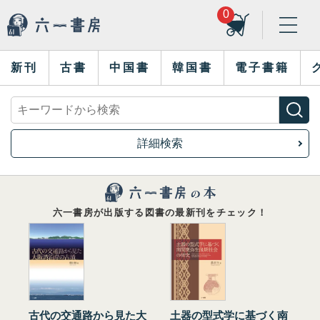
0
新刊
古書
中国書
韓国書
電子書籍
詳細検索
六一書房が出版する図書の最新刊をチェック！
古代の交通路から見た大
土器の型式学に基づく南