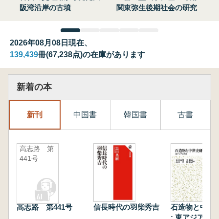
阪湾沿岸の古墳
関東弥生後期社会の研究
2026年08月08日現在、
139,439
冊(67,238点)の在庫があります
新着の本
新刊
中国書
韓国書
古書
高志路 第
441号
高志路 第441号
信長時代の羽柴秀吉
石造物と中世
: 東アジアと