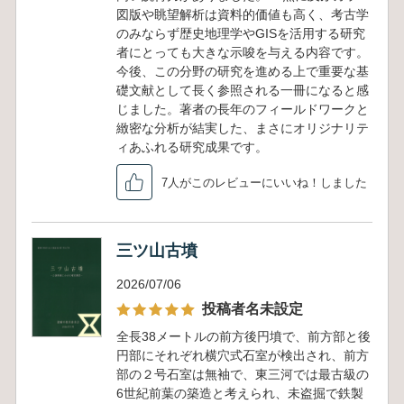
図版や眺望解析は資料的価値も高く、考古学
のみならず歴史地理学やGISを活用する研究
者にとっても大きな示唆を与える内容です。
今後、この分野の研究を進める上で重要な基
礎文献として長く参照される一冊になると感
じました。著者の長年のフィールドワークと
緻密な分析が結実した、まさにオリジナリテ
ィあふれる研究成果です。
7人がこのレビューにいいね！しました
三ツ山古墳
2026/07/06
投稿者名未設定
全長38メートルの前方後円墳で、前方部と後
円部にそれぞれ横穴式石室が検出され、前方
部の２号石室は無袖で、東三河では最古級の
6世紀前葉の築造と考えられ、未盗掘で鉄製