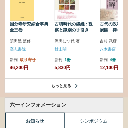
国分寺研究綜合事典
古墳時代の繊維 : 観
古代の政事と
全三巻
察と識別の手引き
展開 律令・
対外関係
須田勉 監修
沢田むつ代 著
吉村 武彦 編集
高志書院
雄山閣
八木書店
新刊
取り寄せ
新刊
1冊
新刊
4冊
46,200円
5,830円
12,100円
もっと見る
六一インフォメーション
お知らせ
シンポジウム