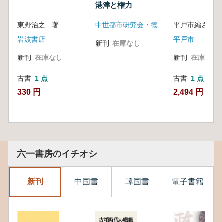
港津と権力
東野治之 著
中世都市研究会・徳島大会実行委員会
平戸市編さん委
岩波書店
平戸市
新刊
在庫なし
新刊
在庫なし
新刊
在庫なし
古書
1 点
古書
1 点
330 円
2,494 円
六一書房のイチオシ
新刊
中国書
韓国書
電子書籍