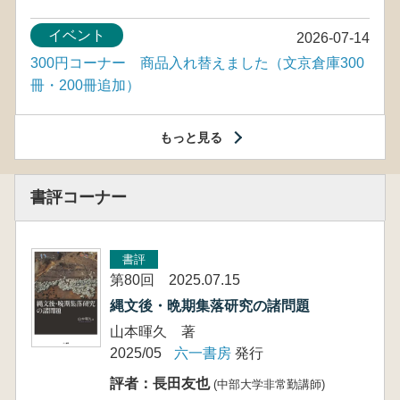
イベント
2026-07-14
300円コーナー 商品入れ替えました（文京倉庫300
冊・200冊追加）
もっと見る
書評コーナー
書評
第80回 2025.07.15
縄文後・晩期集落研究の諸問題
山本暉久 著
2025/05
六一書房
発行
評者：長田友也
(中部大学非常勤講師)