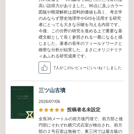
高い説得力がありました。96点に及ぶカラー
図版や眺望解析は資料的価値も高く、考古学
のみならず歴史地理学やGISを活用する研究
者にとっても大きな示唆を与える内容です。
今後、この分野の研究を進める上で重要な基
礎文献として長く参照される一冊になると感
じました。著者の長年のフィールドワークと
緻密な分析が結実した、まさにオリジナリテ
ィあふれる研究成果です。
7人がこのレビューにいいね！しました
三ツ山古墳
2026/07/06
投稿者名未設定
全長38メートルの前方後円墳で、前方部と後
円部にそれぞれ横穴式石室が検出され、前方
部の２号石室は無袖で、東三河では最古級の