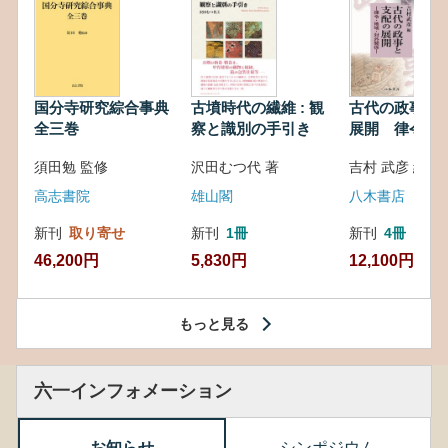
国分寺研究綜合事典
古墳時代の繊維 : 観
古代の政事と
全三巻
察と識別の手引き
展開 律令・
対外関係
須田勉 監修
沢田むつ代 著
吉村 武彦 編集
高志書院
雄山閣
八木書店
新刊
取り寄せ
新刊
1冊
新刊
4冊
46,200円
5,830円
12,100円
もっと見る
六一インフォメーション
お知らせ
シンポジウム