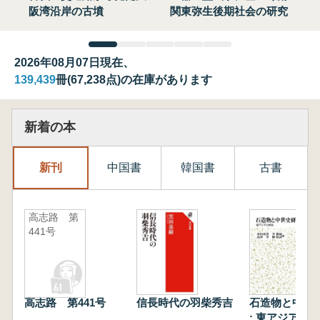
阪湾沿岸の古墳
関東弥生後期社会の研究
2026年08月07日現在、
139,439
冊(67,238点)の在庫があります
新着の本
新刊
中国書
韓国書
古書
高志路 第
441号
高志路 第441号
信長時代の羽柴秀吉
石造物と中世
: 東アジアと