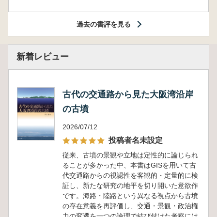
過去の書評を見る
新着レビュー
古代の交通路から見た大阪湾沿岸
の古墳
2026/07/12
投稿者名未設定
従来、古墳の景観や立地は定性的に論じられ
ることが多かった中、本書はGISを用いて古
代交通路からの視認性を客観的・定量的に検
証し、新たな研究の地平を切り開いた意欲作
です。海路・陸路という異なる視点から古墳
の存在意義を再評価し、交通・景観・政治権
力の変遷を一つの論理で結び付けた考察には