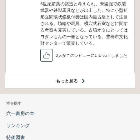
6世紀前葉の築造と考えられ、未盗掘で鉄製
武器や鉄製馬具などが出土した。特に小型矩
形立聞環状鏡板付轡は国内最古級として注目
される。埴輪や馬具、横穴式石室などに関す
る考察も充実している。古墳オタにとっては
ヨダレもんの一冊となっている。豊橋市文化
財センターで販売している。
2人がこのレビューにいいね！しました
もっと見る
本を探す
六一書房の本
ランキング
特価図書