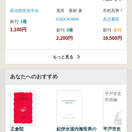
新潟県民俗学会
黒田 基樹 著
KADOKAWA
高志書院
新刊
1冊
1,100円
新刊
5冊
新刊
未刊
2,200円
16,500円
もっと見る
あなたへのおすすめ
平戸市史
民俗編
正倉院
紀伊水道内海世界の
平戸市史 民