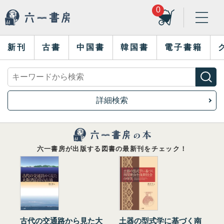
0
新刊
古書
中国書
韓国書
電子書籍
詳細検索
六一書房が出版する図書の最新刊をチェック！
古代の交通路から見た大
土器の型式学に基づく南