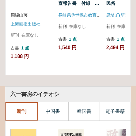
査報告書 付録 直
民俗
谷岩陰式堀調査報告
周锡山著
長崎県佐世保市教育委員会
黒埼町(新潟県)
上海画报出版社
新刊
在庫なし
新刊
在庫なし
新刊
在庫なし
古書
1 点
古書
1 点
1,540 円
2,494 円
古書
1 点
1,188 円
六一書房のイチオシ
新刊
中国書
韓国書
電子書籍