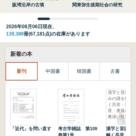
阪湾沿岸の古墳
関東弥生後期社会の研究
2026年08月06日現在、
139,388
冊(67,181点)の在庫があります
新着の本
新刊
中国書
韓国書
古書
漢字と音読
みの謎を解
く呉音・漢
音・唐音の
奥深い世界
「近代」を問い直す
考古学雑誌 第109
漢字と音読み
巻第1号
解く呉音・漢