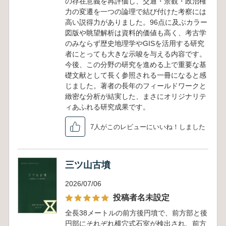
の存在意義を再評価し、交通・景観・政治権
力の変遷を一つの論理で結び付けた考察には
高い説得力がありました。96点に及ぶカラー
図版や眺望解析は資料的価値も高く、考古学
のみならず歴史地理学やGISを活用する研究
者にとっても大きな示唆を与える内容です。
今後、この分野の研究を進める上で重要な基
礎文献として長く参照される一冊になると感
じました。著者の長年のフィールドワークと
緻密な分析が結実した、まさにオリジナリテ
ィあふれる研究成果です。
7人がこのレビューにいいね！しました
三ツ山古墳
2026/07/06
投稿者名未設定
全長38メートルの前方後円墳で、前方部と後
円部にそれぞれ横穴式石室が検出され、前方