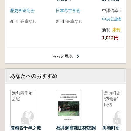
音の奥深い世
歴史学研究会
日本考古学会
中澤信幸 著
中央公論新社
新刊
在庫なし
新刊
在庫なし
新刊
未刊
1,012円
もっと見る
あなたへのおすすめ
漢匈四千年
黒埼町史
之戦
資料編6
民俗
漢匈四千年之戦
福井洞窟範囲確認調
黒埼町史 資