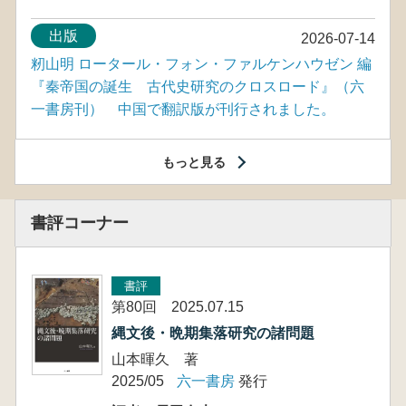
出版
2026-07-14
籾山明 ロータール・フォン・ファルケンハウゼン 編
『秦帝国の誕生 古代史研究のクロスロード』（六
一書房刊） 中国で翻訳版が刊行されました。
もっと見る
書評コーナー
書評
第80回 2025.07.15
縄文後・晩期集落研究の諸問題
山本暉久 著
2025/05
六一書房
発行