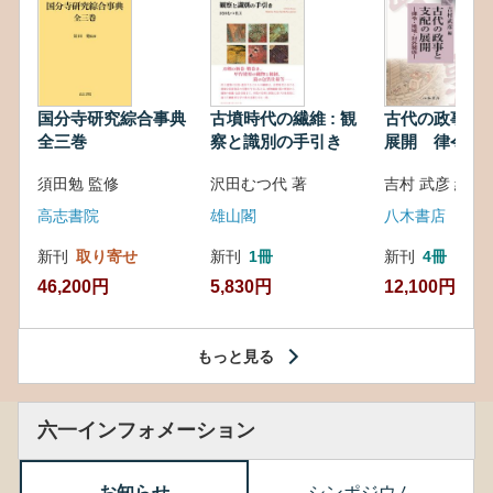
国分寺研究綜合事典
古墳時代の繊維 : 観
古代の政事と
全三巻
察と識別の手引き
展開 律令・
対外関係
須田勉 監修
沢田むつ代 著
吉村 武彦 編集
高志書院
雄山閣
八木書店
新刊
取り寄せ
新刊
1冊
新刊
4冊
46,200円
5,830円
12,100円
もっと見る
六一インフォメーション
お知らせ
シンポジウム