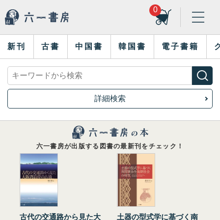
0
新刊
古書
中国書
韓国書
電子書籍
詳細検索
六一書房が出版する図書の最新刊をチェック！
古代の交通路から見た大
土器の型式学に基づく南