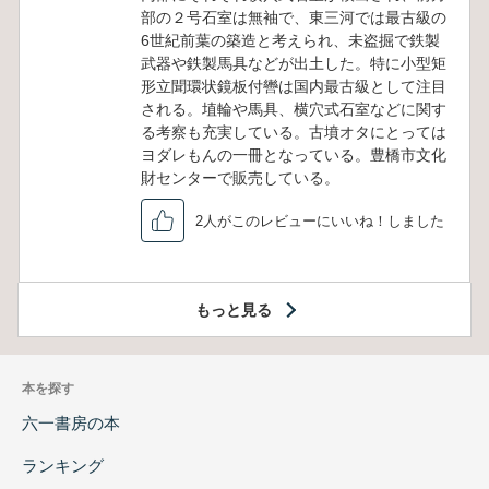
部の２号石室は無袖で、東三河では最古級の
6世紀前葉の築造と考えられ、未盗掘で鉄製
武器や鉄製馬具などが出土した。特に小型矩
形立聞環状鏡板付轡は国内最古級として注目
される。埴輪や馬具、横穴式石室などに関す
る考察も充実している。古墳オタにとっては
ヨダレもんの一冊となっている。豊橋市文化
財センターで販売している。
2人がこのレビューにいいね！しました
もっと見る
本を探す
六一書房の本
ランキング