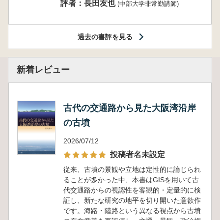
評者：長田友也
(中部大学非常勤講師)
過去の書評を見る
新着レビュー
古代の交通路から見た大阪湾沿岸
の古墳
2026/07/12
投稿者名未設定
従来、古墳の景観や立地は定性的に論じられ
ることが多かった中、本書はGISを用いて古
代交通路からの視認性を客観的・定量的に検
証し、新たな研究の地平を切り開いた意欲作
です。海路・陸路という異なる視点から古墳