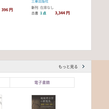
三秦出版社
新刊
在庫なし
396 円
3,344 円
古書
1 点
もっと見る
電子書籍