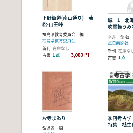
下野街道(南山通り) 若
城 1 北
松-山王峠
吹雪舞うみ
城 600 1
福島県教育委員会 編
平井 聖 著
福島県教育委員会
毎日新聞社
新刊
在庫なし
新刊
在庫な
3,080 円
古書
1 点
古書
1 点
お寺まゐり
季刊考古学
特集 植
鉄道省 編
人と植物の