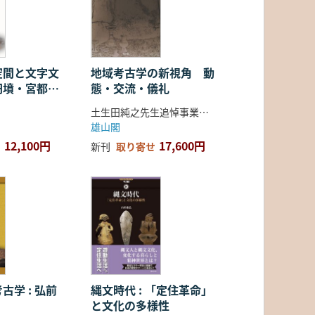
空間と文字文
地域考古学の新視角 動
円墳・宮都・
態・交流・儀礼
土生田純之先生追悼事業会 編
雄山閣
12,100円
17,600円
新刊
取り寄せ
古学 : 弘前
縄文時代 : 「定住革命」
と文化の多様性