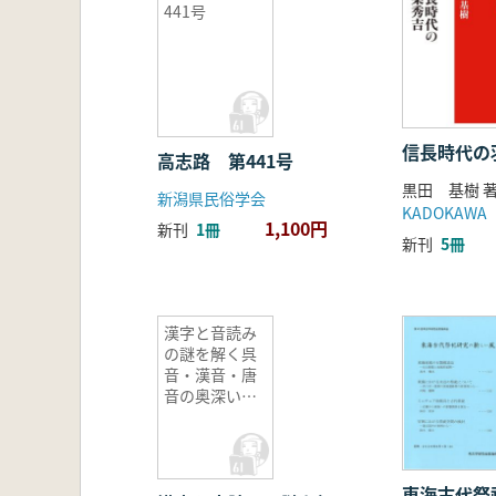
441号
信長時代の
高志路 第441号
黒田 基樹 
新潟県民俗学会
KADOKAWA
1,100円
新刊
1冊
新刊
5冊
漢字と音読み
の謎を解く呉
音・漢音・唐
音の奥深い世
界
東海古代祭