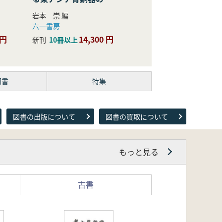
際的研究
岩本 崇 編
六一書房
 円
14,300 円
新刊
10冊以上
図書
特集
図書の出版について
図書の買取について
もっと見る
古書