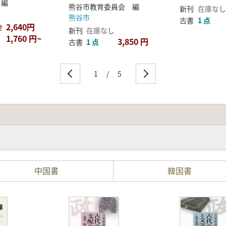
 編
熊谷市教育委員会 編
新刊
在庫なし
熊谷市
古書
1 点
2,640円
せ
新刊
在庫なし
1,760 円~
3,850 円
古書
1 点
1
/
5
中国書
韓国書