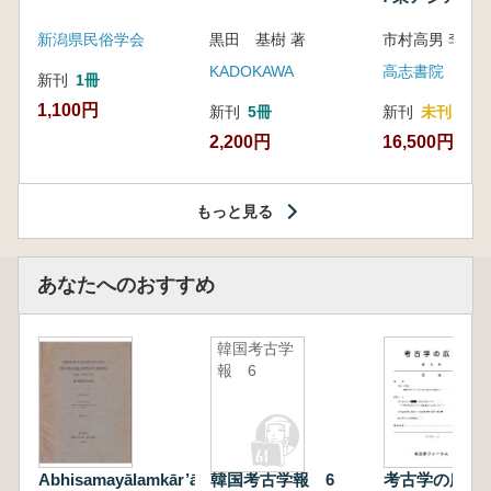
新潟県民俗学会
黒田 基樹 著
KADOKAWA
高志書院
新刊
1冊
1,100円
新刊
5冊
新刊
未刊
2,200円
16,500円
もっと見る
あなたへのおすすめ
韓国考古学
報 6
Abhisamayālamkār’ālokā
韓国考古学報 6
考古学の広場