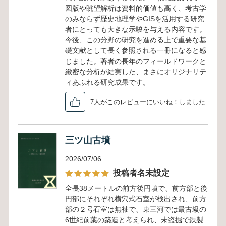
図版や眺望解析は資料的価値も高く、考古学
のみならず歴史地理学やGISを活用する研究
者にとっても大きな示唆を与える内容です。
今後、この分野の研究を進める上で重要な基
礎文献として長く参照される一冊になると感
じました。著者の長年のフィールドワークと
緻密な分析が結実した、まさにオリジナリテ
ィあふれる研究成果です。
7人がこのレビューにいいね！しました
三ツ山古墳
2026/07/06
投稿者名未設定
全長38メートルの前方後円墳で、前方部と後
円部にそれぞれ横穴式石室が検出され、前方
部の２号石室は無袖で、東三河では最古級の
6世紀前葉の築造と考えられ、未盗掘で鉄製