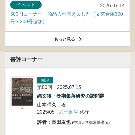
イベント
2026-07-14
300円コーナー 商品入れ替えました（文京倉庫300
冊・200冊追加）
もっと見る
書評コーナー
書評
第80回 2025.07.15
縄文後・晩期集落研究の諸問題
山本暉久 著
2025/05
六一書房
発行
評者：長田友也
(中部大学非常勤講師)