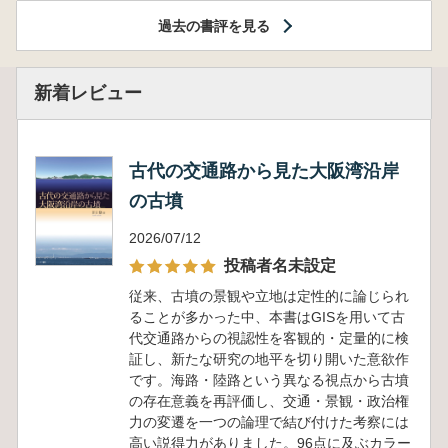
過去の書評を見る
新着レビュー
古代の交通路から見た大阪湾沿岸
の古墳
2026/07/12
投稿者名未設定
従来、古墳の景観や立地は定性的に論じられ
ることが多かった中、本書はGISを用いて古
代交通路からの視認性を客観的・定量的に検
証し、新たな研究の地平を切り開いた意欲作
です。海路・陸路という異なる視点から古墳
の存在意義を再評価し、交通・景観・政治権
力の変遷を一つの論理で結び付けた考察には
高い説得力がありました。96点に及ぶカラー