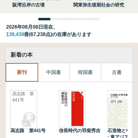
阪湾沿岸の古墳
関東弥生後期社会の研究
2026年08月08日現在、
139,439
冊(67,238点)の在庫があります
新着の本
新刊
中国書
韓国書
古書
高志路 第
441号
高志路 第441号
信長時代の羽柴秀吉
石造物と中世
: 東アジアと