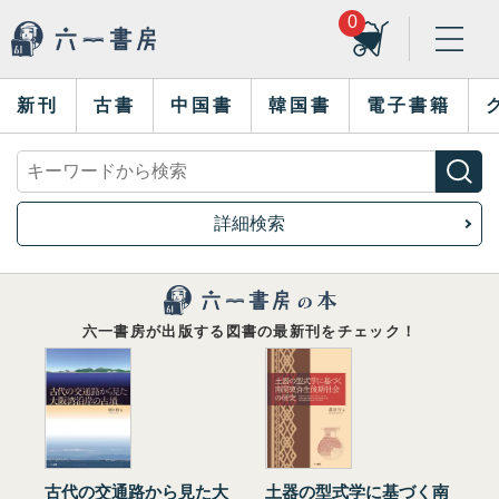
0
新刊
古書
中国書
韓国書
電子書籍
詳細検索
六一書房が出版する図書の最新刊をチェック！
古代の交通路から見た大
土器の型式学に基づく南