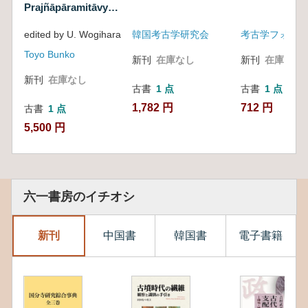
Prajñāpāramitāvyākhyā
: the work of
edited by U. Wogihara
韓国考古学研究会
考古学フォーラ
Haribhadra fasc. 1
Toyo Bunko
新刊
在庫なし
新刊
在庫なし
新刊
在庫なし
古書
1 点
古書
1 点
1,782 円
712 円
古書
1 点
5,500 円
六一書房のイチオシ
新刊
中国書
韓国書
電子書籍