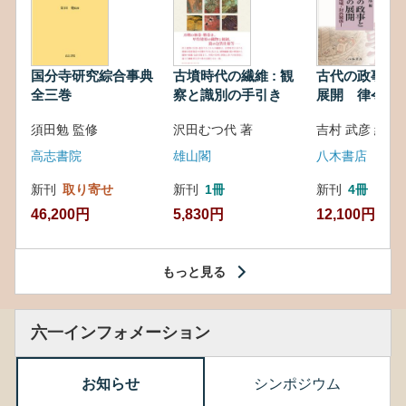
国分寺研究綜合事典
古墳時代の繊維 : 観
古代の政事と
全三巻
察と識別の手引き
展開 律令・
対外関係
須田勉 監修
沢田むつ代 著
吉村 武彦 編集
高志書院
雄山閣
八木書店
新刊
取り寄せ
新刊
1冊
新刊
4冊
46,200円
5,830円
12,100円
もっと見る
六一インフォメーション
お知らせ
シンポジウム