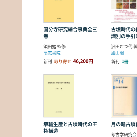
国分寺研究綜合事典全三
古墳時代の繊
巻
識別の手引
須田勉 監修
沢田むつ代 
高志書院
雄山閣
46,200円
新刊
取り寄せ
新刊
1冊
埴輪生産と古墳時代の王
月の輪古墳
権構造
考古学研究会