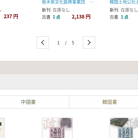
栃木県文化振興事業団 福島県文化センター
し
新刊
在庫なし
新刊
在庫なし
237 円
2,138 円
古書
1 点
古書
1 点
1
/
5
中国書
韓国書