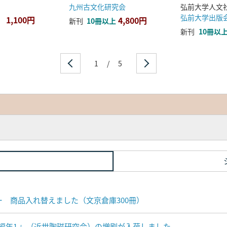
九州古文化研究会
弘前大学出版
1,100円
4,800円
新刊
10冊以上
新刊
10冊以
1
/
5
ナー 商品入れ替えました（文京倉庫300冊）
編年1 』（近世陶磁研究会）の増刷が入荷しました