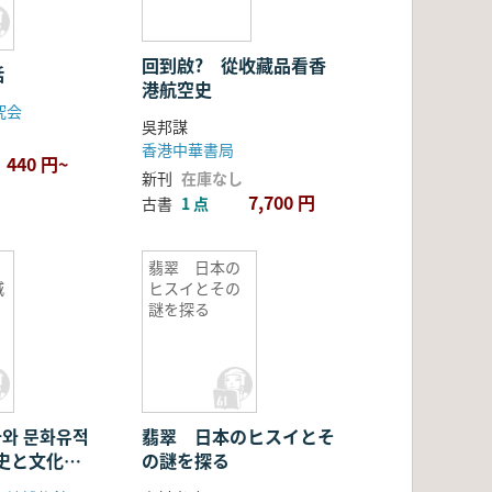
回到啟? 從收藏品看香
話
港航空史
究会
吳邦謀
香港中華書局
440 円~
新刊
在庫なし
7,700 円
古書
1 点
翡翠 日本の
城
ヒスイとその
謎を探る
사와 문화유적
翡翠 日本のヒスイとそ
史と文化遺
の謎を探る