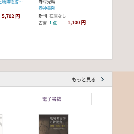
韓国土地公社土地博物館、城南市
寺村光晴
養神書院
5,702 円
新刊
在庫なし
1,100 円
古書
1 点
もっと見る
電子書籍