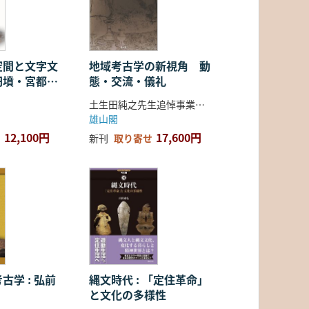
空間と文字文
地域考古学の新視角 動
円墳・宮都・
態・交流・儀礼
土生田純之先生追悼事業会 編
雄山閣
12,100円
17,600円
新刊
取り寄せ
古学 : 弘前
縄文時代 : 「定住革命」
と文化の多様性