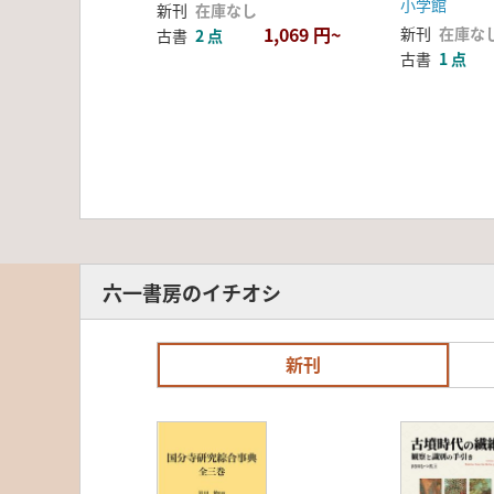
小学館
新刊
在庫なし
1,069 円~
新刊
在庫な
古書
2 点
古書
1 点
六一書房のイチオシ
新刊