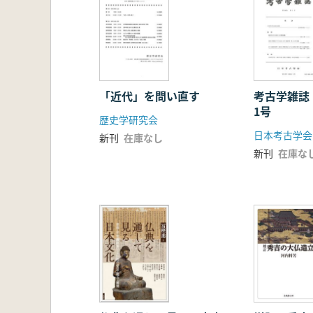
「近代」を問い直す
考古学雑誌
1号
歴史学研究会
日本考古学会
新刊
在庫なし
新刊
在庫な