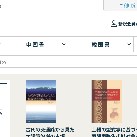
ご利用案
版
新規会員
中国書
韓国書
古代の交通路から見た
土器の型式学に基づ
大阪湾沿岸の古墳
南関東弥生後期社会