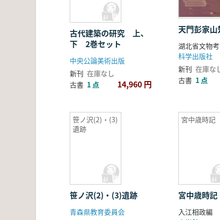
天門彭家山
古代建築の研究 上、
下 2巻セット
科学出版社
中央公論美術出版
新刊
在庫な
新刊
在庫なし
古書
1 点
14,960 円
古書
1 点
笹ノ沢(2)・(3)
宮中歳時記
遺跡
笹ノ沢(2)・(3)遺跡
宮中歳時記
青森県教育委員会
入江相政編