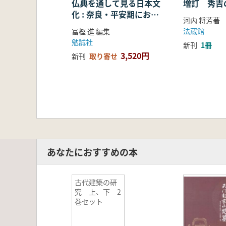
仏典を通して見る日本文
増訂 秀吉
化 : 奈良・平安期におけ
河内 将芳著
る仏教の受容・融合・展
法蔵館
冨樫 進 編集
開
勉誠社
新刊
1冊
3,520円
新刊
取り寄せ
あなたにおすすめの本
古代建築の研
究 上、下 2
巻セット