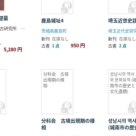
楚墓
鹿島城址4
埼玉近世史
湖北省文物考古研究所 天門市博物館編
茨城県鹿島町
埼玉近代史研
新刊
在庫なし
新刊
在庫なし
し
950 円
古書
1 点
古書
2 点
5,280 円
分科会 古墳
성남시의 역사
出現期の様
와 문화유적 (
相
南市の歴史と
文化遺蹟)
分科会 古墳出現期の様
성남시의 역
相
(城南市の歴
蹟)