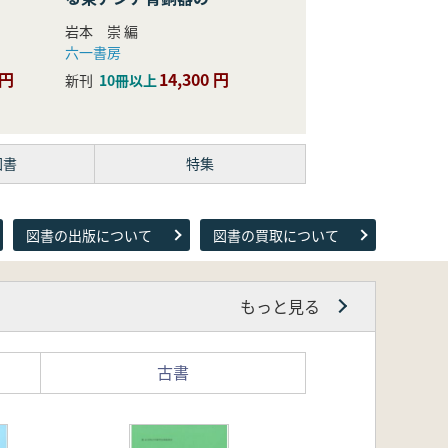
際的研究
岩本 崇 編
六一書房
 円
14,300 円
新刊
10冊以上
図書
特集
図書の出版について
図書の買取について
もっと見る
古書