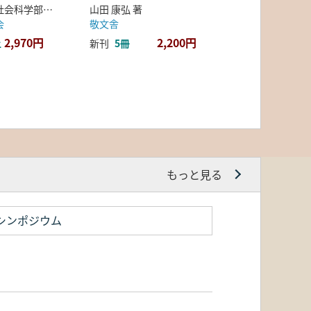
弘前大学人文社会科学部北日本考古学研究センター 編
山田 康弘 著
会
敬文舎
2,970円
2,200円
上
新刊
5冊
もっと見る
シンポジウム