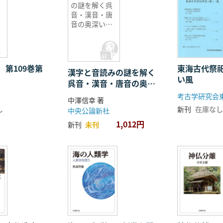
の謎を解く呉
音・漢音・唐
音の奥深い世
界
 第109巻第
東海古代祭
漢字と音読みの謎を解く
い風
呉音・漢音・唐音の奥深
い世界
考古学研究会
中澤信幸 著
し
新刊
在庫なし
中央公論新社
1,012円
新刊
未刊