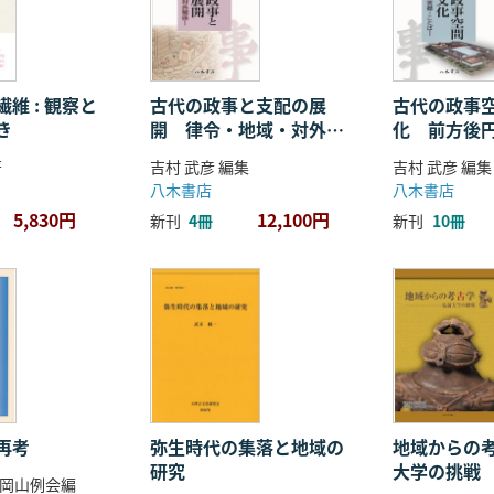
維 : 観察と
古代の政事と支配の展
古代の政事
き
開 律令・地域・対外関
化 前方後
係
ことば
著
吉村 武彦 編集
吉村 武彦 編集
八木書店
八木書店
5,830円
12,100円
新刊
4冊
新刊
10冊
再考
弥生時代の集落と地域の
地域からの考
研究
大学の挑戦
岡山例会編