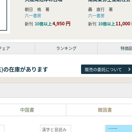
研究
朝日 格 著
轟 直行 著
六一書房
六一書房
4,950 円
11,000
新刊
10冊以上
新刊
10冊以上
フェア
ランキング
特価
81点)の在庫があります
販売の委託について
中国書
韓国書
漢字と音読み