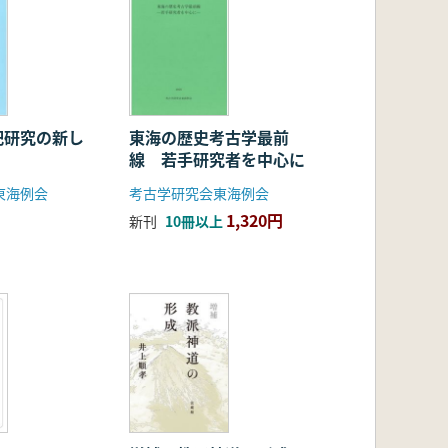
祀研究の新し
東海の歴史考古学最前
線 若手研究者を中心に
東海例会
考古学研究会東海例会
1,320円
新刊
10冊以上