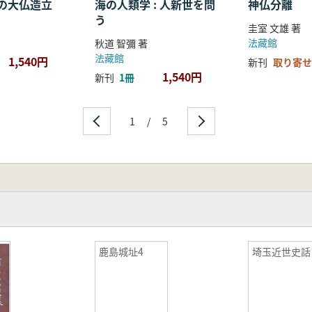
の大仏造立
海の人類学 : 人新世を問
神仏分離
う
圭室 文雄 著
法藏館
秋道 智彌 著
法藏館
1,540円
新刊
取り寄せ
1,540円
新刊
1冊
1
/
5
鹿島城址4
埼玉近世史話