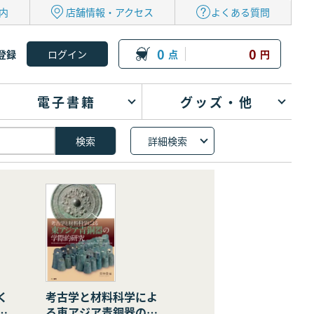
内
店舗情報・アクセス
よくある質問
0
0
登録
点
円
電子書籍
グッズ・他
詳細検索
く
考古学と材料科学によ
の
る東アジア青銅器の学