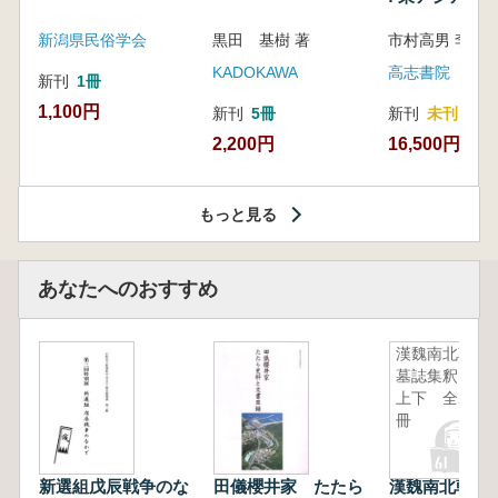
新潟県民俗学会
黒田 基樹 著
KADOKAWA
高志書院
新刊
1冊
1,100円
新刊
5冊
新刊
未刊
2,200円
16,500円
もっと見る
あなたへのおすすめ
漢魏南北朝
墓誌集釈
上下 全2
冊
新選組戊辰戦争のな
田儀櫻井家 たたら
漢魏南北朝墓