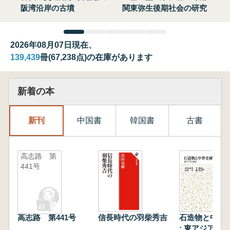
阪湾沿岸の古墳
関東弥生後期社会の研究
2026年08月07日現在、
139,439
冊(67,238点)の在庫があります
新着の本
新刊
中国書
韓国書
古書
高志路 第
441号
高志路 第441号
信長時代の羽柴秀吉
石造物と中世
: 東アジアと