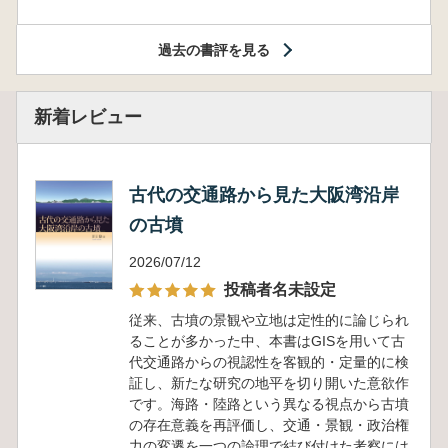
過去の書評を見る
新着レビュー
古代の交通路から見た大阪湾沿岸
の古墳
2026/07/12
投稿者名未設定
従来、古墳の景観や立地は定性的に論じられ
ることが多かった中、本書はGISを用いて古
代交通路からの視認性を客観的・定量的に検
証し、新たな研究の地平を切り開いた意欲作
です。海路・陸路という異なる視点から古墳
の存在意義を再評価し、交通・景観・政治権
力の変遷を一つの論理で結び付けた考察には