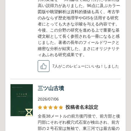
高い説得力がありました。96点に及ぶカラー
図版や眺望解析は資料的価値も高く、考古学
のみならず歴史地理学やGISを活用する研究
者にとっても大きな示唆を与える内容です。
今後、この分野の研究を進める上で重要な基
礎文献として長く参照される一冊になると感
じました。著者の長年のフィールドワークと
緻密な分析が結実した、まさにオリジナリテ
ィあふれる研究成果です。
7人がこのレビューにいいね！しました
三ツ山古墳
2026/07/06
投稿者名未設定
全長38メートルの前方後円墳で、前方部と後
円部にそれぞれ横穴式石室が検出され、前方
部の２号石室は無袖で、東三河では最古級の