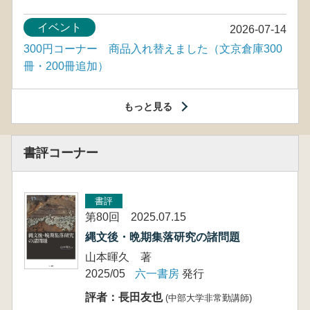
イベント
2026-07-14
300円コーナー 商品入れ替えました（文京倉庫300
冊・200冊追加）
もっと見る
書評コーナー
書評
第80回 2025.07.15
縄文後・晩期集落研究の諸問題
山本暉久 著
2025/05
六一書房
発行
評者：長田友也
(中部大学非常勤講師)