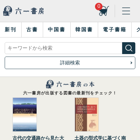
0
新刊
古書
中国書
韓国書
電子書籍
詳細検索
六一書房が出版する図書の最新刊をチェック！
古代の交通路から見た大
土器の型式学に基づく南