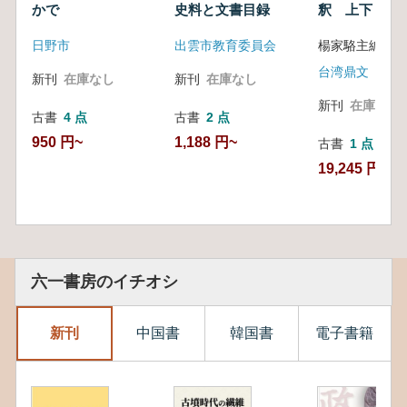
かで
史料と文書目録
釈 上下 全
日野市
出雲市教育委員会
楊家駱主編
台湾鼎文
新刊
在庫なし
新刊
在庫なし
新刊
在庫なし
古書
4 点
古書
2 点
950 円~
1,188 円~
古書
1 点
19,245 円
六一書房のイチオシ
新刊
中国書
韓国書
電子書籍