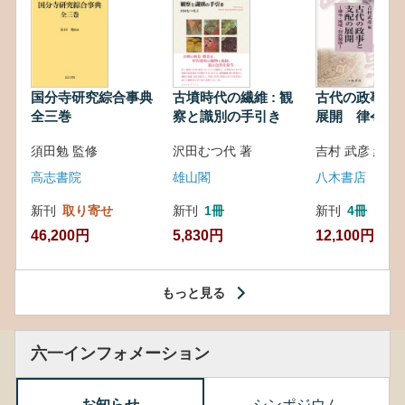
国分寺研究綜合事典
古墳時代の繊維 : 観
古代の政事と
全三巻
察と識別の手引き
展開 律令・
対外関係
須田勉 監修
沢田むつ代 著
吉村 武彦 編集
高志書院
雄山閣
八木書店
新刊
取り寄せ
新刊
1冊
新刊
4冊
46,200円
5,830円
12,100円
もっと見る
六一インフォメーション
お知らせ
シンポジウム