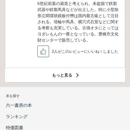
6世紀前葉の築造と考えられ、未盗掘で鉄製
武器や鉄製馬具などが出土した。特に小型矩
形立聞環状鏡板付轡は国内最古級として注目
される。埴輪や馬具、横穴式石室などに関す
る考察も充実している。古墳オタにとっては
ヨダレもんの一冊となっている。豊橋市文化
財センターで販売している。
2人がこのレビューにいいね！しました
もっと見る
本を探す
六一書房の本
ランキング
特価図書