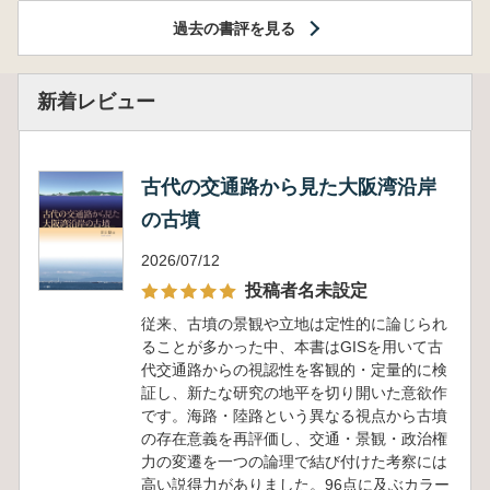
過去の書評を見る
新着レビュー
古代の交通路から見た大阪湾沿岸
の古墳
2026/07/12
投稿者名未設定
従来、古墳の景観や立地は定性的に論じられ
ることが多かった中、本書はGISを用いて古
代交通路からの視認性を客観的・定量的に検
証し、新たな研究の地平を切り開いた意欲作
です。海路・陸路という異なる視点から古墳
の存在意義を再評価し、交通・景観・政治権
力の変遷を一つの論理で結び付けた考察には
高い説得力がありました。96点に及ぶカラー