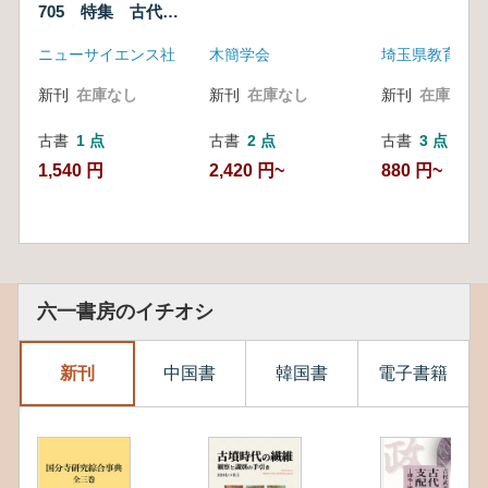
705 特集 古代寺
院の調査と研究
ニューサイエンス社
木簡学会
埼玉県教育委員
新刊
在庫なし
新刊
在庫なし
新刊
在庫なし
古書
1 点
古書
2 点
古書
3 点
1,540 円
2,420 円~
880 円~
六一書房のイチオシ
新刊
中国書
韓国書
電子書籍