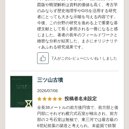
図版や眺望解析は資料的価値も高く、考古学
のみならず歴史地理学やGISを活用する研究
者にとっても大きな示唆を与える内容です。
今後、この分野の研究を進める上で重要な基
礎文献として長く参照される一冊になると感
じました。著者の長年のフィールドワークと
緻密な分析が結実した、まさにオリジナリテ
ィあふれる研究成果です。
7人がこのレビューにいいね！しました
三ツ山古墳
2026/07/06
投稿者名未設定
全長38メートルの前方後円墳で、前方部と後
円部にそれぞれ横穴式石室が検出され、前方
部の２号石室は無袖で、東三河では最古級の
6世紀前葉の築造と考えられ、未盗掘で鉄製