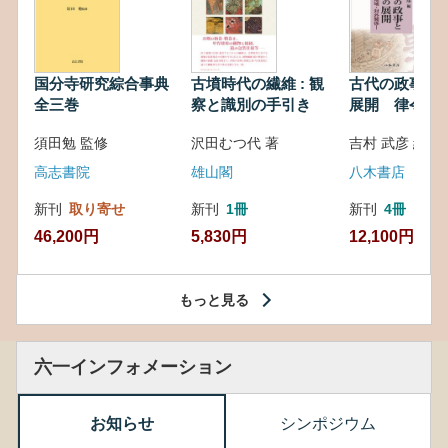
国分寺研究綜合事典
古墳時代の繊維 : 観
古代の政事と
全三巻
察と識別の手引き
展開 律令・
対外関係
須田勉 監修
沢田むつ代 著
吉村 武彦 編集
高志書院
雄山閣
八木書店
新刊
取り寄せ
新刊
1冊
新刊
4冊
46,200円
5,830円
12,100円
もっと見る
六一インフォメーション
お知らせ
シンポジウム