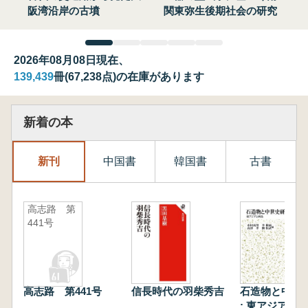
阪湾沿岸の古墳
関東弥生後期社会の研究
2026年08月08日現在、
139,439
冊(67,238点)の在庫があります
新着の本
新刊
中国書
韓国書
古書
高志路 第
441号
高志路 第441号
信長時代の羽柴秀吉
石造物と中世
: 東アジアと