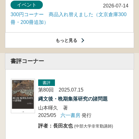
イベント
2026-07-14
300円コーナー 商品入れ替えました（文京倉庫300
冊・200冊追加）
もっと見る
書評コーナー
書評
第80回 2025.07.15
縄文後・晩期集落研究の諸問題
山本暉久 著
2025/05
六一書房
発行
評者：長田友也
(中部大学非常勤講師)