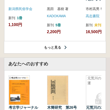
新潟県民俗学会
黒田 基樹 著
KADOKAWA
高志書院
新刊
1冊
1,100円
新刊
5冊
新刊
未刊
2,200円
16,500円
もっと見る
あなたへのおすすめ
元荒川の水
運
考古学ジャーナル
木簡研究 第26号
元荒川の水運