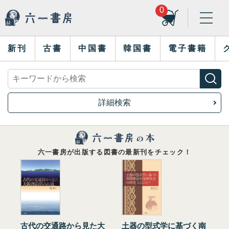
0
新刊
古書
中国書
韓国書
電子書籍
詳細検索
六一書房が出版する図書の最新刊をチェック！
古代の交通路から見た大
土器の型式学に基づく南