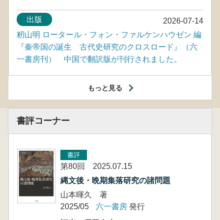
出版
2026-07-14
籾山明 ロータール・フォン・ファルケンハウゼン 編
『秦帝国の誕生 古代史研究のクロスロード』（六
一書房刊） 中国で翻訳版が刊行されました。
もっと見る
書評コーナー
書評
第80回 2025.07.15
縄文後・晩期集落研究の諸問題
山本暉久 著
2025/05
六一書房
発行