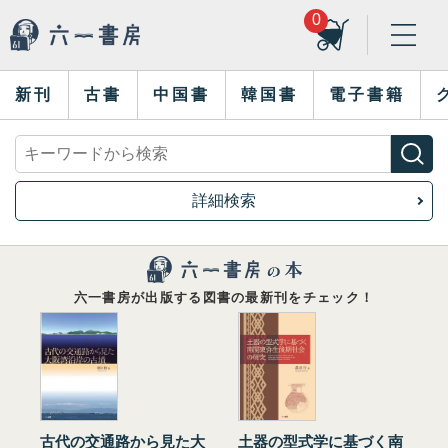
0
新刊
古書
中国書
韓国書
電子書籍
詳細検索
六一書房が出版する図書の最新刊をチェック！
古代の交通路から見た大
土器の型式学に基づく南