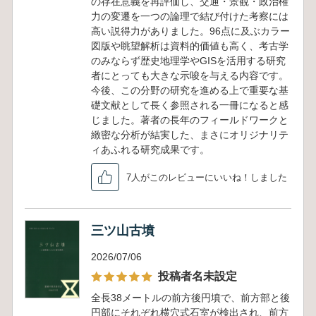
の存在意義を再評価し、交通・景観・政治権
力の変遷を一つの論理で結び付けた考察には
高い説得力がありました。96点に及ぶカラー
図版や眺望解析は資料的価値も高く、考古学
のみならず歴史地理学やGISを活用する研究
者にとっても大きな示唆を与える内容です。
今後、この分野の研究を進める上で重要な基
礎文献として長く参照される一冊になると感
じました。著者の長年のフィールドワークと
緻密な分析が結実した、まさにオリジナリテ
ィあふれる研究成果です。
7人がこのレビューにいいね！しました
三ツ山古墳
2026/07/06
投稿者名未設定
全長38メートルの前方後円墳で、前方部と後
円部にそれぞれ横穴式石室が検出され、前方