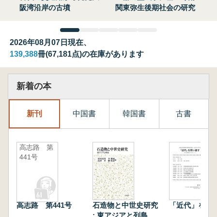
阪湾沿岸の古墳
関東弥生後期社会の研究
2026年08月07日現在、
139,388
冊(67,181点)の在庫があります
新着の本
新刊
中国書
韓国書
古書
高志路 第
441号
高志路 第441号
石造物と中世史研究
「近代」を問
: 東アジアと列島