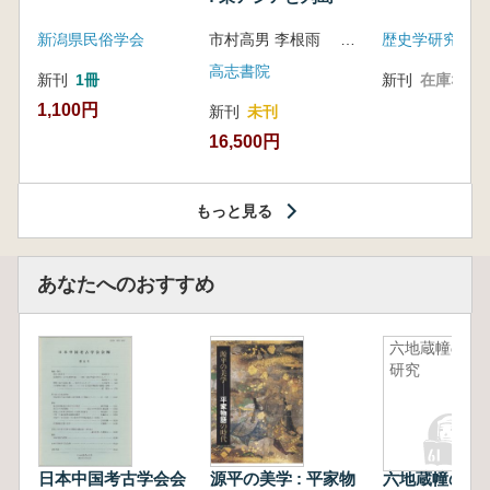
新潟県民俗学会
市村高男 李根雨 高津孝 劉恒武 編
歴史学研究会
高志書院
新刊
1冊
新刊
在庫なし
1,100円
新刊
未刊
16,500円
もっと見る
あなたへのおすすめ
六地蔵幢の
研究
日本中国考古学会会
源平の美学 : 平家物
六地蔵幢の研