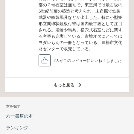
部の２号石室は無袖で、東三河では最古級の
6世紀前葉の築造と考えられ、未盗掘で鉄製
武器や鉄製馬具などが出土した。特に小型矩
形立聞環状鏡板付轡は国内最古級として注目
される。埴輪や馬具、横穴式石室などに関す
る考察も充実している。古墳オタにとっては
ヨダレもんの一冊となっている。豊橋市文化
財センターで販売している。
2人がこのレビューにいいね！しました
もっと見る
本を探す
六一書房の本
ランキング