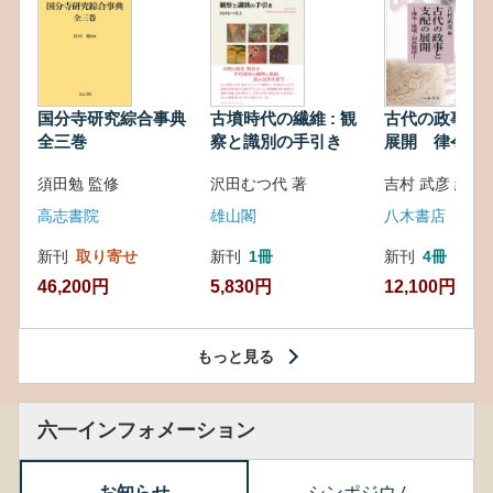
国分寺研究綜合事典
古墳時代の繊維 : 観
古代の政事と
全三巻
察と識別の手引き
展開 律令・
対外関係
須田勉 監修
沢田むつ代 著
吉村 武彦 編集
高志書院
雄山閣
八木書店
新刊
取り寄せ
新刊
1冊
新刊
4冊
46,200円
5,830円
12,100円
もっと見る
六一インフォメーション
お知らせ
シンポジウム