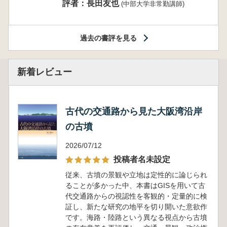
評者：長田友也
(中部大学非常勤講師)
過去の書評を見る
新着レビュー
古代の交通路から見た大阪湾沿岸
の古墳
2026/07/12
投稿者名未設定
従来、古墳の景観や立地は定性的に論じられ
ることが多かった中、本書はGISを用いて古
代交通路からの視認性を客観的・定量的に検
証し、新たな研究の地平を切り開いた意欲作
です。海路・陸路という異なる視点から古墳