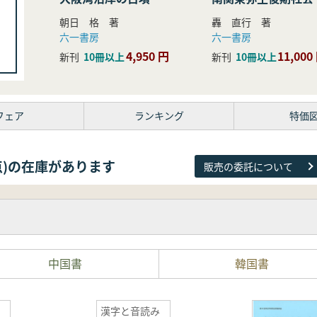
研究
朝日 格 著
轟 直行 著
六一書房
六一書房
4,950 円
11,000
新刊
10冊以上
新刊
10冊以上
フェア
ランキング
特価
81点)の在庫があります
販売の委託について
中国書
韓国書
漢字と音読み