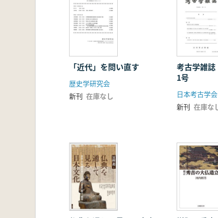
「近代」を問い直す
考古学雑誌
1号
歴史学研究会
日本考古学会
新刊
在庫なし
新刊
在庫な