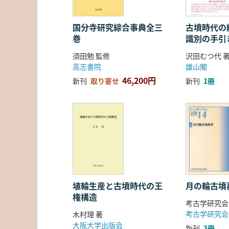
国分寺研究綜合事典全三
古墳時代の繊
巻
識別の手引
須田勉 監修
沢田むつ代 
高志書院
雄山閣
46,200円
新刊
取り寄せ
新刊
1冊
埴輪生産と古墳時代の王
月の輪古墳
権構造
考古学研究会
考古学研究会
木村理 著
大阪大学出版会
新刊
3冊