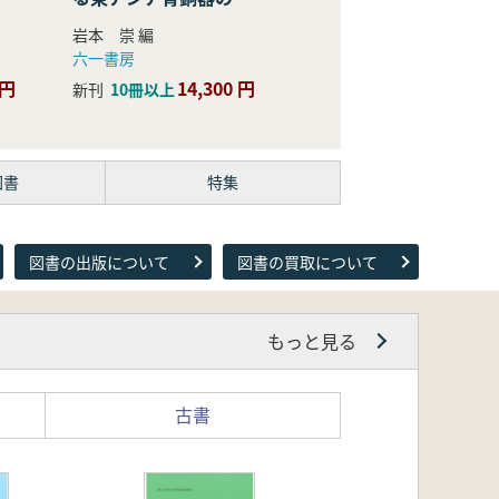
際的研究
岩本 崇 編
六一書房
 円
14,300 円
新刊
10冊以上
図書
特集
図書の出版について
図書の買取について
もっと見る
古書