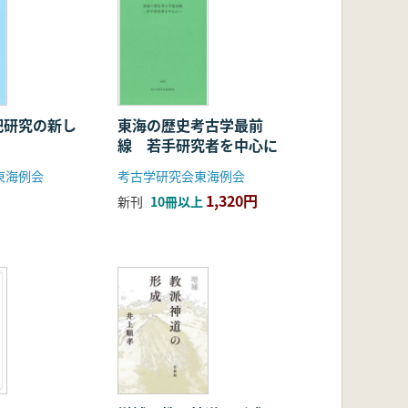
祀研究の新し
東海の歴史考古学最前
線 若手研究者を中心に
東海例会
考古学研究会東海例会
1,320円
新刊
10冊以上