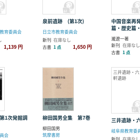
泉前遺跡 (第1次)
中国音楽再
篇・歴史篇
教育委員会
日立市教育委員会
冊セット
瀧遼一著
し
新刊
在庫なし
新刊
在庫なし
1,139 円
1,650 円
古書
1 点
古書
1 点
三井遺跡・六
軒遺跡
柳田国男全集 第7巻
三井遺跡・
柳田国男
岐阜県教育委
筑摩書房
員会
新刊
在庫なし