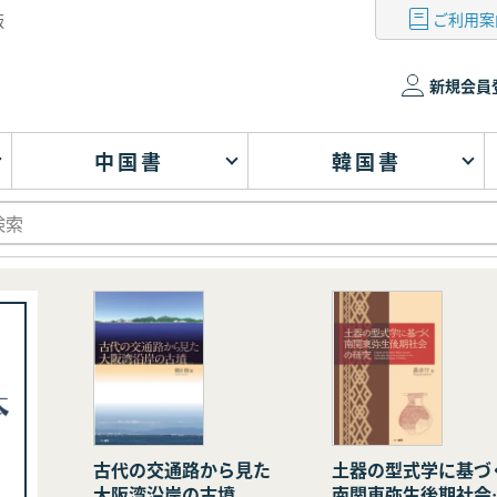
ご利用案
版
新規会員
中国書
韓国書
古代の交通路から見た
土器の型式学に基づ
大阪湾沿岸の古墳
南関東弥生後期社会