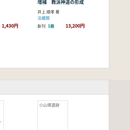
増補 教派神道の形成
井上 順孝 著
法藏館
1,430円
13,200円
新刊
1冊
小山塚遺跡
ト