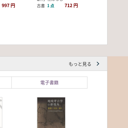
997 円
712 円
古書
1 点
もっと見る
電子書籍