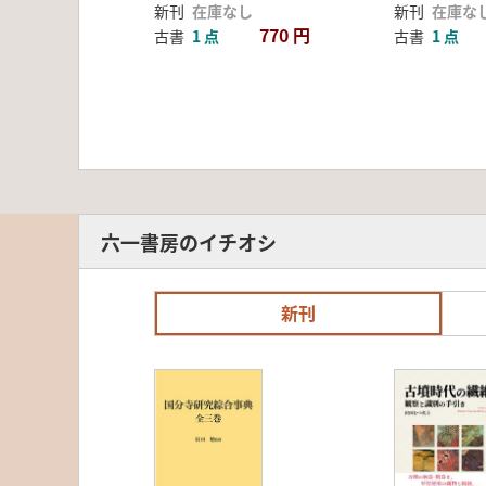
新刊
在庫なし
新刊
在庫な
770 円
古書
1 点
古書
1 点
六一書房のイチオシ
新刊