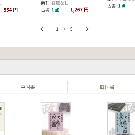
新刊
在庫なし
し
古書
1 点
1,267 円
554 円
古書
1 点
1
/
5
中国書
韓国書