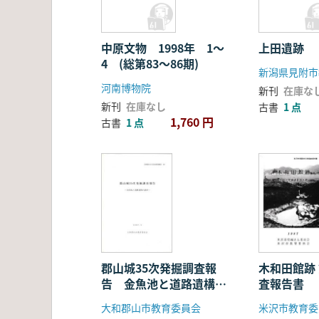
中原文物 1998年 1〜
上田遺跡
4 (総第83〜86期)
新潟県見附市
河南博物院
新刊
在庫な
新刊
在庫なし
古書
1 点
1,760 円
古書
1 点
郡山城35次発掘調査報
木和田館跡 第1次発掘調
告 金魚池と道路遺構の
査報告書
調査
大和郡山市教育委員会
米沢市教育委