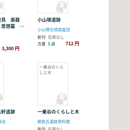
発見 楽器
小山塚遺跡
・思想篇 3
小山塚古墳調査団
新刊
在庫なし
712 円
古書
1 点
3,300 円
一乗谷のくら
しと木
六軒遺跡
一乗谷のくらしと木
員会
朝倉氏遺跡資料館
新刊
在庫なし