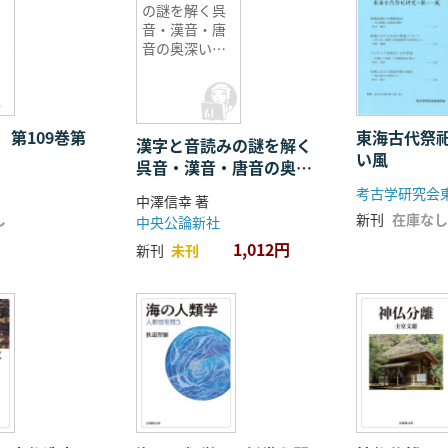
の謎を解く呉
音・漢音・唐
音の奥深い世
界
 第109巻第
東海古代祭
漢字と音読みの謎を解く
い風
呉音・漢音・唐音の奥深
い世界
考古学研究会
中澤信幸 著
し
新刊
在庫なし
中央公論新社
1,012円
新刊
未刊