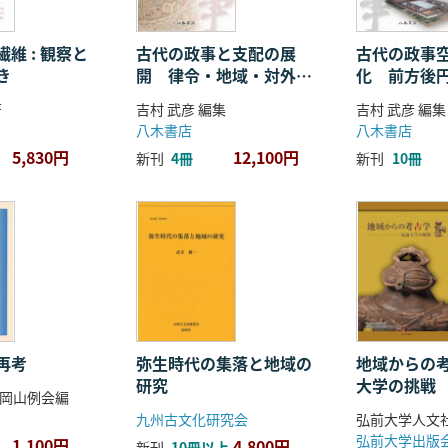
維 : 観察と
古代の政事と支配の展
古代の政事
き
開 律令・地域・対外関
化 前方後
係
ことば
著
吉村 武彦 編集
吉村 武彦 編集
八木書店
八木書店
5,830円
12,100円
新刊
4冊
新刊
10冊
再考
弥生時代の集落と地域の
地域からの考
研究
大学の挑戦
岡山例会編
九州古文化研究会
弘前大学出版
1,100円
4,800円
新刊
10冊以上