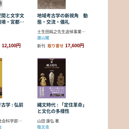
空間と文字文
地域考古学の新視角 動
円墳・宮都・
態・交流・儀礼
土生田純之先生追悼事業会 編
雄山閣
12,100円
17,600円
新刊
取り寄せ
古学 : 弘前
縄文時代 : 「定住革命」
と文化の多様性
弘前大学人文社会科学部北日本考古学研究センター 編
山田 康弘 著
会
敬文舎