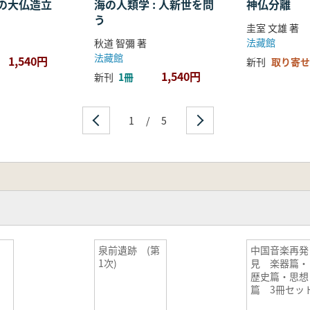
の大仏造立
海の人類学 : 人新世を問
神仏分離
う
圭室 文雄 著
法藏館
秋道 智彌 著
法藏館
1,540円
新刊
取り寄せ
1,540円
新刊
1冊
1
/
5
泉前遺跡 (第
中国音楽再発
1次)
見 楽器篇・
歴史篇・思想
篇 3冊セッ