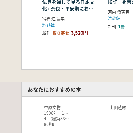
仏典を通して見る日本文
増訂 秀吉
化 : 奈良・平安期におけ
河内 将芳著
る仏教の受容・融合・展
法蔵館
冨樫 進 編集
開
勉誠社
新刊
1冊
3,520円
新刊
取り寄せ
あなたにおすすめの本
中原文物
上田遺跡
1998年 1〜
4 (総第83〜
86期)