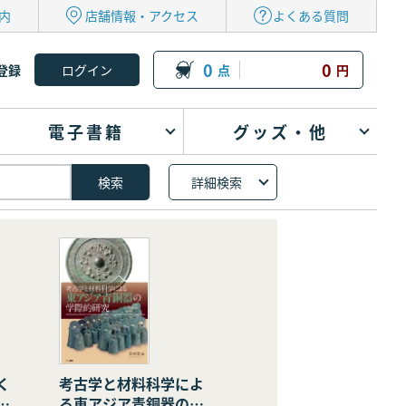
内
店舗情報・アクセス
よくある質問
0
0
登録
点
円
電子書籍
グッズ・他
詳細検索
く
考古学と材料科学によ
の
る東アジア青銅器の学