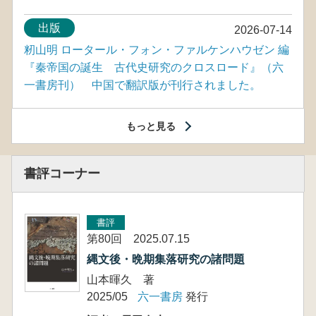
出版
2026-07-14
籾山明 ロータール・フォン・ファルケンハウゼン 編
『秦帝国の誕生 古代史研究のクロスロード』（六
一書房刊） 中国で翻訳版が刊行されました。
もっと見る
書評コーナー
書評
第80回 2025.07.15
縄文後・晩期集落研究の諸問題
山本暉久 著
2025/05
六一書房
発行