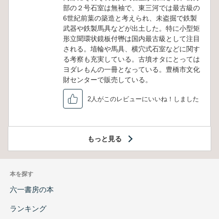
部の２号石室は無袖で、東三河では最古級の
6世紀前葉の築造と考えられ、未盗掘で鉄製
武器や鉄製馬具などが出土した。特に小型矩
形立聞環状鏡板付轡は国内最古級として注目
される。埴輪や馬具、横穴式石室などに関す
る考察も充実している。古墳オタにとっては
ヨダレもんの一冊となっている。豊橋市文化
財センターで販売している。
2人がこのレビューにいいね！しました
もっと見る
本を探す
六一書房の本
ランキング