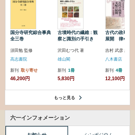
国分寺研究綜合事典
古墳時代の繊維 : 観
古代の政事と
全三巻
察と識別の手引き
展開 律令・
対外関係
須田勉 監修
沢田むつ代 著
吉村 武彦 編集
高志書院
雄山閣
八木書店
新刊
取り寄せ
新刊
1冊
新刊
4冊
46,200円
5,830円
12,100円
もっと見る
六一インフォメーション
お知らせ
シンポジウム