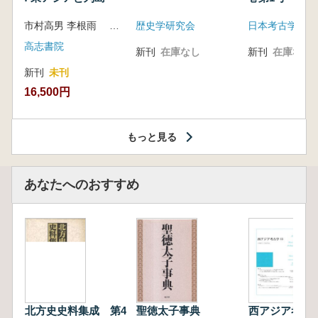
市村高男 李根雨 高津孝 劉恒武 編
歴史学研究会
日本考古学会
高志書院
新刊
在庫なし
新刊
在庫なし
新刊
未刊
16,500円
もっと見る
あなたへのおすすめ
北方史史料集成 第4
聖徳太子事典
西アジア考古