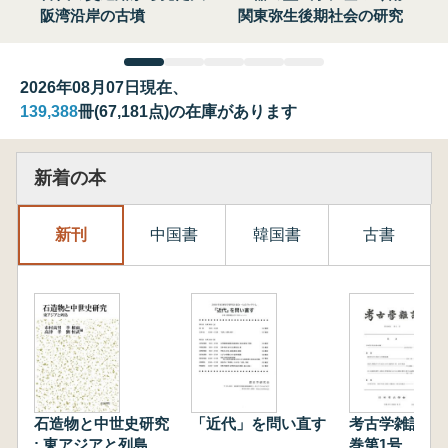
阪湾沿岸の古墳
関東弥生後期社会の研究
2026年08月07日現在、
139,388
冊(67,181点)の在庫があります
新着の本
新刊
中国書
韓国書
古書
石造物と中世史研究
「近代」を問い直す
考古学雑誌 第
: 東アジアと列島
巻第1号