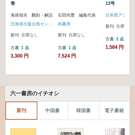
巻
13号
海保嶺夫 翻刻・解説
石田尚豊 編集代表
日本西アジア考
北海道出版企画センター
柏書房
新刊
在庫なし
新刊
在庫なし
新刊
在庫なし
古書
2 点
1,584 円~
古書
1 点
古書
1 点
3,300 円
7,524 円
六一書房のイチオシ
新刊
中国書
韓国書
電子書籍