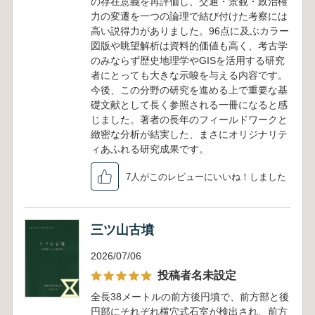
の存在意義を再評価し、交通・景観・政治権
力の変遷を一つの論理で結び付けた考察には
高い説得力がありました。96点に及ぶカラー
図版や眺望解析は資料的価値も高く、考古学
のみならず歴史地理学やGISを活用する研究
者にとっても大きな示唆を与える内容です。
今後、この分野の研究を進める上で重要な基
礎文献として長く参照される一冊になると感
じました。著者の長年のフィールドワークと
緻密な分析が結実した、まさにオリジナリテ
ィあふれる研究成果です。
7人がこのレビューにいいね！しました
三ツ山古墳
2026/07/06
投稿者名未設定
全長38メートルの前方後円墳で、前方部と後
円部にそれぞれ横穴式石室が検出され、前方