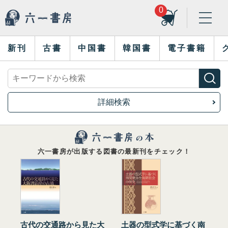
0
新刊
古書
中国書
韓国書
電子書籍
詳細検索
六一書房が出版する図書の最新刊をチェック！
古代の交通路から見た大
土器の型式学に基づく南