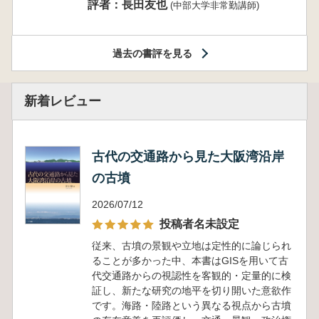
評者：長田友也
(中部大学非常勤講師)
過去の書評を見る
新着レビュー
古代の交通路から見た大阪湾沿岸
の古墳
2026/07/12
投稿者名未設定
従来、古墳の景観や立地は定性的に論じられ
ることが多かった中、本書はGISを用いて古
代交通路からの視認性を客観的・定量的に検
証し、新たな研究の地平を切り開いた意欲作
です。海路・陸路という異なる視点から古墳