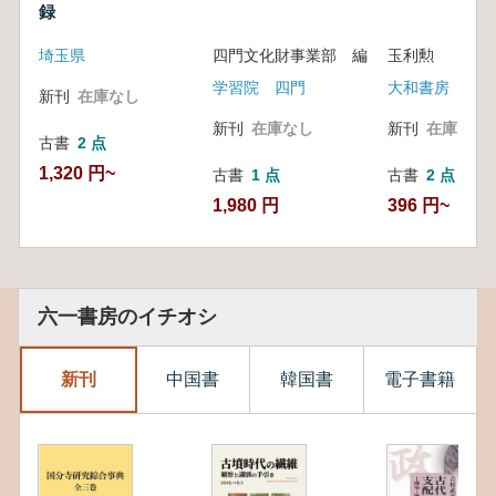
録
埼玉県
四門文化財事業部 編
玉利勲
学習院 四門
大和書房
新刊
在庫なし
新刊
在庫なし
新刊
在庫なし
古書
2 点
1,320 円~
古書
1 点
古書
2 点
1,980 円
396 円~
六一書房のイチオシ
新刊
中国書
韓国書
電子書籍