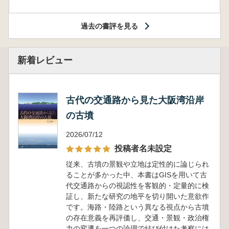
過去の書評を見る
新着レビュー
古代の交通路から見た大阪湾沿岸
の古墳
2026/07/12
投稿者名未設定
従来、古墳の景観や立地は定性的に論じられ
ることが多かった中、本書はGISを用いて古
代交通路からの視認性を客観的・定量的に検
証し、新たな研究の地平を切り開いた意欲作
です。海路・陸路という異なる視点から古墳
の存在意義を再評価し、交通・景観・政治権
力の変遷を一つの論理で結び付けた考察には