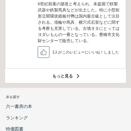
6世紀前葉の築造と考えられ、未盗掘で鉄製
武器や鉄製馬具などが出土した。特に小型矩
形立聞環状鏡板付轡は国内最古級として注目
される。埴輪や馬具、横穴式石室などに関す
る考察も充実している。古墳オタにとっては
ヨダレもんの一冊となっている。豊橋市文化
財センターで販売している。
2人がこのレビューにいいね！しました
もっと見る
本を探す
六一書房の本
ランキング
特価図書