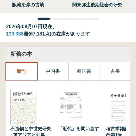
阪湾沿岸の古墳
関東弥生後期社会の研究
2026年08月07日現在、
139,388
冊(67,181点)の在庫があります
新着の本
新刊
中国書
韓国書
古書
石造物と中世史研究
「近代」を問い直す
考古学雑誌 第
: 東アジアと列島
巻第1号