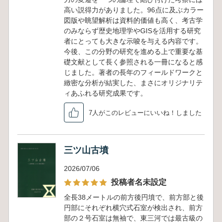
高い説得力がありました。96点に及ぶカラー
図版や眺望解析は資料的価値も高く、考古学
のみならず歴史地理学やGISを活用する研究
者にとっても大きな示唆を与える内容です。
今後、この分野の研究を進める上で重要な基
礎文献として長く参照される一冊になると感
じました。著者の長年のフィールドワークと
緻密な分析が結実した、まさにオリジナリテ
ィあふれる研究成果です。
7人がこのレビューにいいね！しました
三ツ山古墳
2026/07/06
投稿者名未設定
全長38メートルの前方後円墳で、前方部と後
円部にそれぞれ横穴式石室が検出され、前方
部の２号石室は無袖で、東三河では最古級の