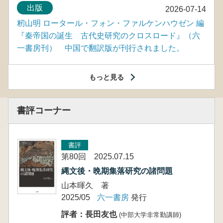
出版
2026-07-14
籾山明 ロータール・フォン・ファルケンハウゼン 編
『秦帝国の誕生 古代史研究のクロスロード』（六
一書房刊） 中国で翻訳版が刊行されました。
もっと見る
書評コーナー
書評
第80回 2025.07.15
縄文後・晩期集落研究の諸問題
山本暉久 著
2025/05
六一書房
発行
評者：長田友也
(中部大学非常勤講師)