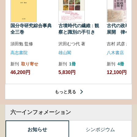
国分寺研究綜合事典
古墳時代の繊維 : 観
古代の政事と
全三巻
察と識別の手引き
展開 律令・
対外関係
須田勉 監修
沢田むつ代 著
吉村 武彦 編集
高志書院
雄山閣
八木書店
新刊
取り寄せ
新刊
1冊
新刊
4冊
46,200円
5,830円
12,100円
もっと見る
六一インフォメーション
お知らせ
シンポジウム