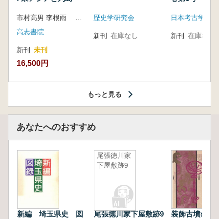
市村高男 李根雨 高津孝 劉恒武 編
歴史学研究会
日本考古学会
高志書院
新刊
在庫なし
新刊
在庫なし
新刊
未刊
16,500円
もっと見る
あなたへのおすすめ
尾張徳川家
下屋敷跡9
新編 埼玉県史 図
尾張徳川家下屋敷跡9
装飾古墳の謎