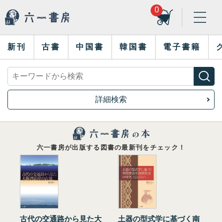
0
新刊
古書
中国書
韓国書
電子書籍
詳細検索
六一書房が出版する図書の最新刊をチェック！
古代の交通路から見た大
土器の型式学に基づく南