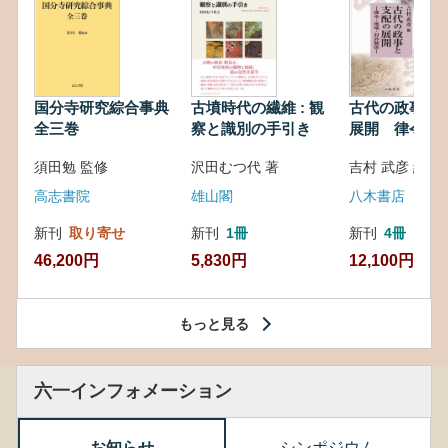
国分寺研究綜合事典
古墳時代の繊維 : 観
古代の政事と
全三巻
察と識別の手引き
展開 律令・
対外関係
須田勉 監修
沢田むつ代 著
吉村 武彦 編集
高志書院
雄山閣
八木書店
新刊
取り寄せ
新刊
1冊
新刊
4冊
46,200円
5,830円
12,100円
もっと見る
六一インフォメーション
お知らせ
シンポジウム