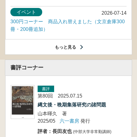
イベント
2026-07-14
300円コーナー 商品入れ替えました（文京倉庫300
冊・200冊追加）
もっと見る
書評コーナー
書評
第80回 2025.07.15
縄文後・晩期集落研究の諸問題
山本暉久 著
2025/05
六一書房
発行
評者：長田友也
(中部大学非常勤講師)