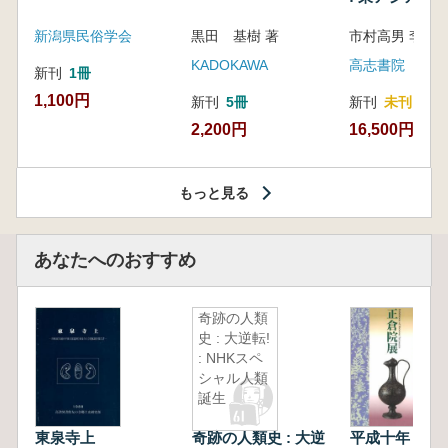
新潟県民俗学会
黒田 基樹 著
KADOKAWA
高志書院
新刊
1冊
1,100円
新刊
5冊
新刊
未刊
2,200円
16,500円
もっと見る
あなたへのおすすめ
奇跡の人類
史 : 大逆転!
: NHKスペ
シャル人類
誕生
東泉寺上
奇跡の人類史 : 大逆
平成十年 正