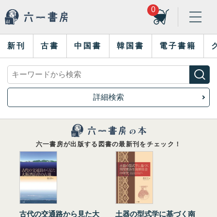
0
新刊
古書
中国書
韓国書
電子書籍
詳細検索
六一書房が出版する図書の最新刊をチェック！
古代の交通路から見た大
土器の型式学に基づく南