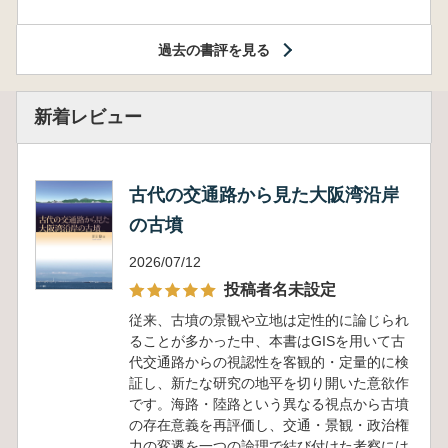
過去の書評を見る
新着レビュー
古代の交通路から見た大阪湾沿岸
の古墳
2026/07/12
投稿者名未設定
従来、古墳の景観や立地は定性的に論じられ
ることが多かった中、本書はGISを用いて古
代交通路からの視認性を客観的・定量的に検
証し、新たな研究の地平を切り開いた意欲作
です。海路・陸路という異なる視点から古墳
の存在意義を再評価し、交通・景観・政治権
力の変遷を一つの論理で結び付けた考察には