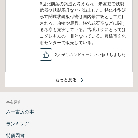
6世紀前葉の築造と考えられ、未盗掘で鉄製
武器や鉄製馬具などが出土した。特に小型矩
形立聞環状鏡板付轡は国内最古級として注目
される。埴輪や馬具、横穴式石室などに関す
る考察も充実している。古墳オタにとっては
ヨダレもんの一冊となっている。豊橋市文化
財センターで販売している。
2人がこのレビューにいいね！しました
もっと見る
本を探す
六一書房の本
ランキング
特価図書