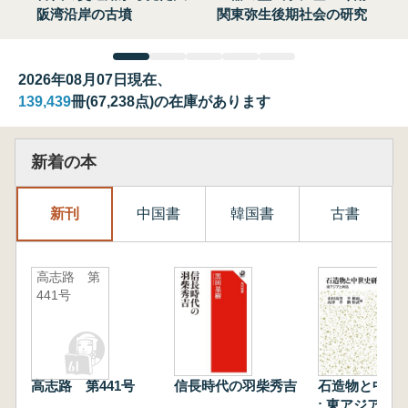
阪湾沿岸の古墳
関東弥生後期社会の研究
2026年08月07日現在、
139,439
冊(67,238点)の在庫があります
新着の本
新刊
中国書
韓国書
古書
高志路 第
441号
高志路 第441号
信長時代の羽柴秀吉
石造物と中世
: 東アジアと