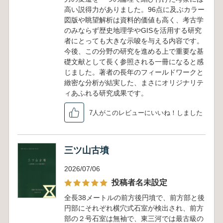
高い説得力がありました。96点に及ぶカラー
図版や眺望解析は資料的価値も高く、考古学
のみならず歴史地理学やGISを活用する研究
者にとっても大きな示唆を与える内容です。
今後、この分野の研究を進める上で重要な基
礎文献として長く参照される一冊になると感
じました。著者の長年のフィールドワークと
緻密な分析が結実した、まさにオリジナリテ
ィあふれる研究成果です。
7人がこのレビューにいいね！しました
三ツ山古墳
2026/07/06
投稿者名未設定
全長38メートルの前方後円墳で、前方部と後
円部にそれぞれ横穴式石室が検出され、前方
部の２号石室は無袖で、東三河では最古級の