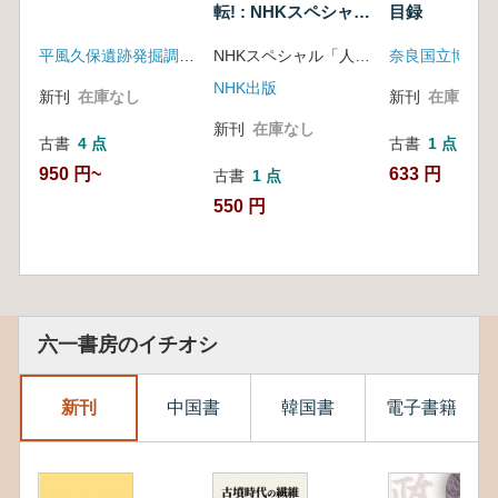
転! : NHKスペシャル
目録
人類誕生
平風久保遺跡発掘調査団(高津図書館友の会郷土史研究部)
NHKスペシャル「人類誕生」制作班著
奈良国立博物館
NHK出版
新刊
在庫なし
新刊
在庫なし
新刊
在庫なし
古書
4 点
古書
1 点
950 円~
633 円
古書
1 点
550 円
六一書房のイチオシ
新刊
中国書
韓国書
電子書籍