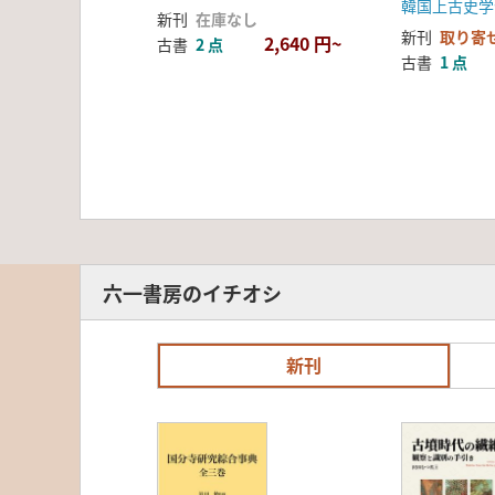
韓国上古史学
新刊
在庫なし
新刊
取り寄
2,640 円~
古書
2 点
古書
1 点
六一書房のイチオシ
新刊