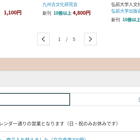
九州古文化研究会
弘前大学出版
1,100円
4,800円
新刊
10冊以上
新刊
10冊以
1
/
5
レンダー通りの営業となります（日・祝のみお休みです）
ナー 商品入れ替えました（文京倉庫300冊）