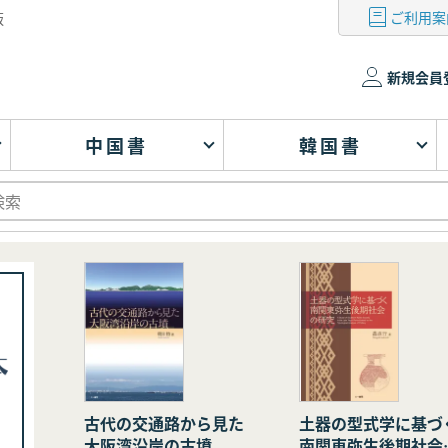
ご利用案
版
新規会員
中国書
韓国書
古代の交通路から見た
土器の型式学に基づ
大阪湾沿岸の古墳
南関東弥生後期社会