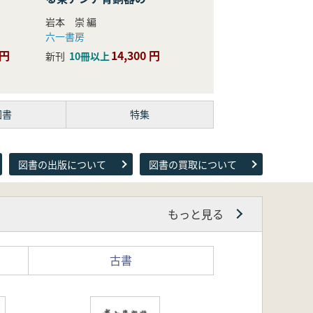
際的研究
岩本 崇 編
六一書房
 円
14,300 円
新刊
10冊以上
図書
特集
図書の出版について
図書の買取について
もっと見る
古書