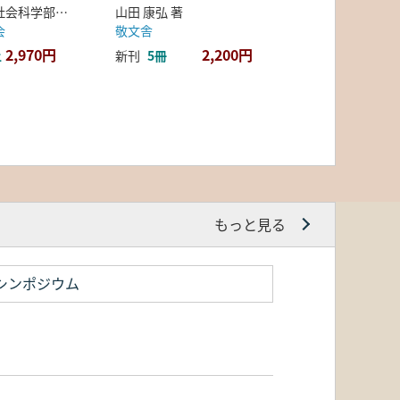
弘前大学人文社会科学部北日本考古学研究センター 編
山田 康弘 著
会
敬文舎
2,970円
2,200円
上
新刊
5冊
もっと見る
シンポジウム