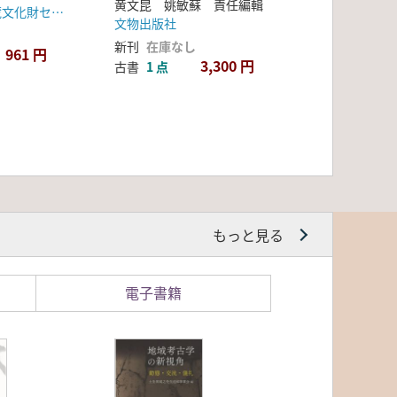
内その7・豊
黄文昆 姚敏蘇 責任編輯
(財)長野県埋蔵文化財センター・長野県教育委員会・日本道路公団名古屋建設局
文物出版社
新刊
在庫なし
961 円
3,300 円
古書
1 点
もっと見る
電子書籍