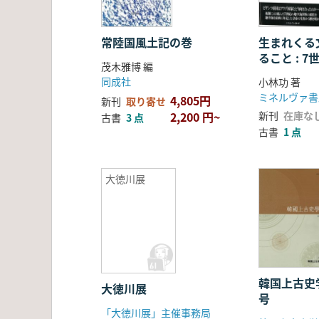
常陸国風土記の巻
生まれくる
ること : 
茂木雅博 編
界の新たな
同成社
小林功 著
ミネルヴァ書
4,805円
新刊
取り寄せ
2,200 円~
新刊
在庫な
古書
3 点
古書
1 点
大徳川展
韓国上古史
大徳川展
号
「大徳川展」主催事務局