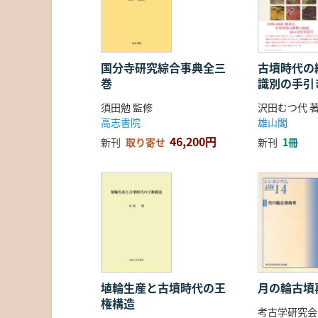
国分寺研究綜合事典全三
古墳時代の繊
巻
識別の手引
須田勉 監修
沢田むつ代 
高志書院
雄山閣
46,200円
新刊
取り寄せ
新刊
1冊
埴輪生産と古墳時代の王
月の輪古墳
権構造
考古学研究会