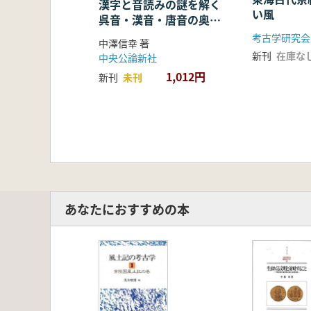
漢字と音読みの謎を解く
い風
呉音・漢音・唐音の奥深
い世界
考古学研究会
中澤信幸 著
新刊
在庫な
中央公論新社
1,012円
新刊
未刊
あなたにおすすめの本