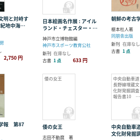
ション
文明と対峙す
朝鮮の考古
日本絵画名作展 : アイル
7世紀地中海世
ランド・チェスター・ビ
榧本杜人著
歴史像
ーティー・コレクション
同朋舎出版
神戸市立博物館編
房
新刊
在庫なし
神戸市スポーツ教育公社
し
古書
1 点
新刊
在庫なし
2,750 円
633 円
古書
1 点
倭の女王
中央自動車道
長野線埋蔵文
化財発掘調査
報告書10 
本市内その7
豊科町内
学報 第87
倭の女王
中央自動車
文化財発掘
志田不動麿 著