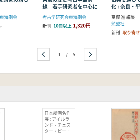
線 若手研究者を中心に
化 : 奈良
る仏教の受
東海例会
考古学研究会東海例会
冨樫 進 編集
開
勉誠社
1,320円
し
新刊
10冊以上
新刊
取り寄せ
1
/
5
日本絵画名作
展 : アイルラ
ンド・チェス
ター・ビーテ
ィー・コレク