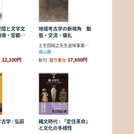
空間と文字文
地域考古学の新視角 動
円墳・宮都・
態・交流・儀礼
土生田純之先生追悼事業会 編
雄山閣
12,100円
17,600円
新刊
取り寄せ
古学 : 弘前
縄文時代 : 「定住革命」
と文化の多様性