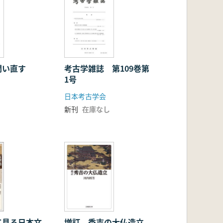
問い直す
考古学雑誌 第109巻第
1号
日本考古学会
新刊
在庫なし
て見る日本文
増訂 秀吉の大仏造立