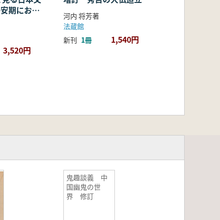
・平安期におけ
河内 将芳著
容・融合・展
法蔵館
1,540円
新刊
1冊
3,520円
鬼趣談義 中
国幽鬼の世
界 修訂