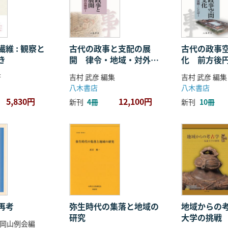
維 : 観察と
古代の政事と支配の展
古代の政事
き
開 律令・地域・対外関
化 前方後
係
ことば
著
吉村 武彦 編集
吉村 武彦 編集
八木書店
八木書店
5,830円
12,100円
新刊
4冊
新刊
10冊
再考
弥生時代の集落と地域の
地域からの考
研究
大学の挑戦
岡山例会編