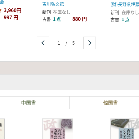
10 松本市
会
吉川弘文館
科町内
3,960円
せ
新刊
在庫なし
新刊
在庫なし
997 円
880 円
古書
1 点
古書
1 点
1
/
5
中国書
韓国書