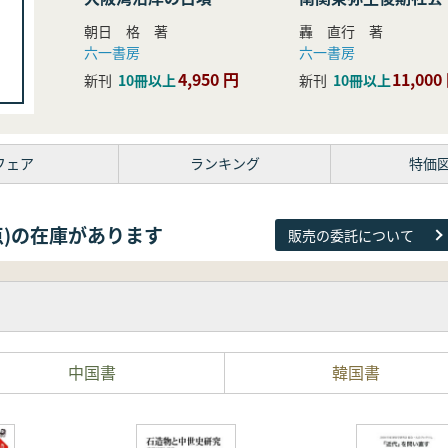
研究
朝日 格 著
轟 直行 著
六一書房
六一書房
4,950 円
11,000
新刊
10冊以上
新刊
10冊以上
フェア
ランキング
特価
38点)の在庫があります
販売の委託について
中国書
韓国書