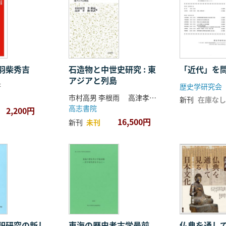
羽柴秀吉
石造物と中世史研究 : 東
「近代」を
アジアと列島
著
歴史学研究会
市村高男 李根雨 高津孝 劉恒武 編
新刊
在庫なし
高志書院
2,200円
16,500円
新刊
未刊
祀研究の新し
東海の歴史考古学最前
仏典を通し