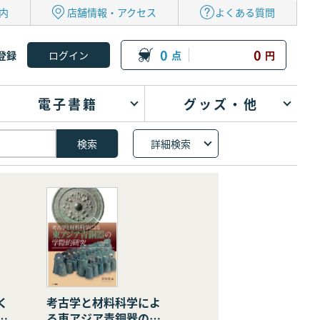
内
店舗情報・アクセス
よくある質問
0
0
登録
点
円
電子書籍
グッズ・他
詳細検索
く
考古学と材料科学によ
の
る東アジア青銅器の学