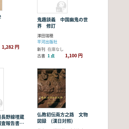
学
鬼趣談義 中国幽鬼の世
界 修訂
澤田瑞穂
平河出版社
1,282 円
新刊
在庫なし
1,100 円
古書
1 点
松
・
仏教初伝南方之路 文物
道長野線埋蔵
図録 (漢日対照)
調査報告書