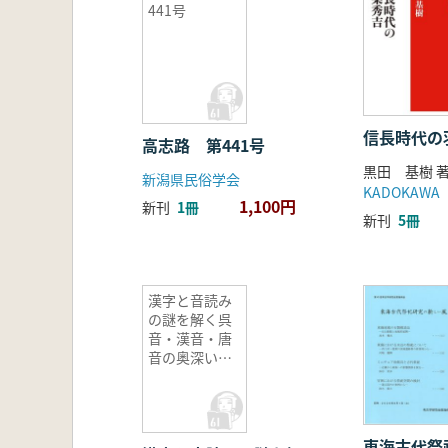
441号
信長時代の
高志路 第441号
黒田 基樹 
新潟県民俗学会
KADOKAWA
1,100円
新刊
1冊
新刊
5冊
漢字と音読み
の謎を解く呉
音・漢音・唐
音の奥深い世
界
東海古代祭