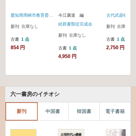
愛知県岡崎市教育委員会
今江廣道 編
古代武器研究会
続群書類従完成会
新刊
在庫なし
新刊
在庫なし
新刊
在庫なし
古書
1 点
古書
1 点
854 円
2,750 円
古書
1 点
4,950 円
六一書房のイチオシ
新刊
中国書
韓国書
電子書籍