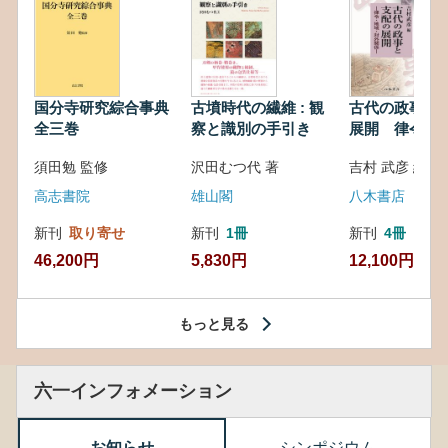
国分寺研究綜合事典
古墳時代の繊維 : 観
古代の政事と
全三巻
察と識別の手引き
展開 律令・
対外関係
須田勉 監修
沢田むつ代 著
吉村 武彦 編集
高志書院
雄山閣
八木書店
新刊
取り寄せ
新刊
1冊
新刊
4冊
46,200円
5,830円
12,100円
もっと見る
六一インフォメーション
お知らせ
シンポジウム