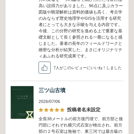
高い説得力がありました。96点に及ぶカラー
図版や眺望解析は資料的価値も高く、考古学
のみならず歴史地理学やGISを活用する研究
者にとっても大きな示唆を与える内容です。
今後、この分野の研究を進める上で重要な基
礎文献として長く参照される一冊になると感
じました。著者の長年のフィールドワークと
緻密な分析が結実した、まさにオリジナリテ
ィあふれる研究成果です。
7人がこのレビューにいいね！しました
三ツ山古墳
2026/07/06
投稿者名未設定
全長38メートルの前方後円墳で、前方部と後
円部にそれぞれ横穴式石室が検出され、前方
部の２号石室は無袖で、東三河では最古級の