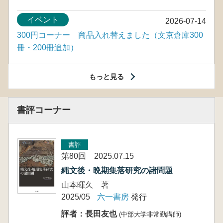
イベント
2026-07-14
300円コーナー 商品入れ替えました（文京倉庫300
冊・200冊追加）
もっと見る
書評コーナー
書評
第80回 2025.07.15
縄文後・晩期集落研究の諸問題
山本暉久 著
2025/05
六一書房
発行
評者：長田友也
(中部大学非常勤講師)