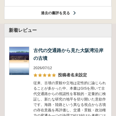
過去の書評を見る
新着レビュー
古代の交通路から見た大阪湾沿岸
の古墳
2026/07/12
投稿者名未設定
従来、古墳の景観や立地は定性的に論じられ
ることが多かった中、本書はGISを用いて古
代交通路からの視認性を客観的・定量的に検
証し、新たな研究の地平を切り開いた意欲作
です。海路・陸路という異なる視点から古墳
の存在意義を再評価し、交通・景観・政治権
力の変遷を一つの論理で結び付けた考察には