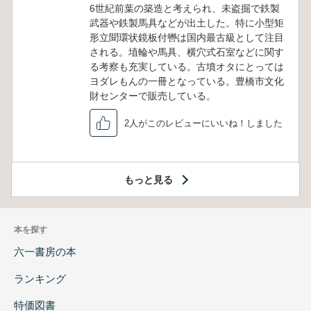
6世紀前葉の築造と考えられ、未盗掘で鉄製
武器や鉄製馬具などが出土した。特に小型矩
形立聞環状鏡板付轡は国内最古級として注目
される。埴輪や馬具、横穴式石室などに関す
る考察も充実している。古墳オタにとっては
ヨダレもんの一冊となっている。豊橋市文化
財センターで販売している。
2人がこのレビューにいいね！しました
もっと見る
本を探す
六一書房の本
ランキング
特価図書