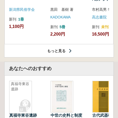
新潟県民俗学会
黒田 基樹 著
KADOKAWA
高志書院
新刊
1冊
1,100円
新刊
5冊
新刊
未刊
2,200円
16,500円
もっと見る
あなたへのおすすめ
真福寺東谷
遺跡
真福寺東谷遺跡
中世の史料と制度
古代武器研究 V