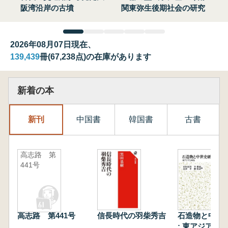
阪湾沿岸の古墳
関東弥生後期社会の研究
2026年08月07日現在、
139,439
冊(67,238点)の在庫があります
新着の本
新刊
中国書
韓国書
古書
高志路 第
441号
高志路 第441号
信長時代の羽柴秀吉
石造物と中世
: 東アジアと