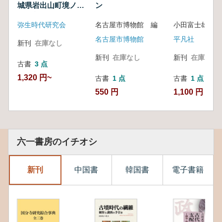
城県岩出山町境ノ目
ン
A遺跡の出土遺物
弥生時代研究会
名古屋市博物館 編
小田富士雄監修
名古屋市博物館
平凡社
新刊
在庫なし
新刊
在庫なし
新刊
在庫なし
古書
3 点
1,320 円~
古書
1 点
古書
1 点
550 円
1,100 円
六一書房のイチオシ
新刊
中国書
韓国書
電子書籍