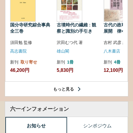
国分寺研究綜合事典
古墳時代の繊維 : 観
古代の政事と
全三巻
察と識別の手引き
展開 律令・
対外関係
須田勉 監修
沢田むつ代 著
吉村 武彦 編集
高志書院
雄山閣
八木書店
新刊
取り寄せ
新刊
1冊
新刊
4冊
46,200円
5,830円
12,100円
もっと見る
六一インフォメーション
お知らせ
シンポジウム