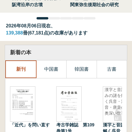
阪湾沿岸の古墳
関東弥生後期社会の研究
2026年08月06日現在、
139,388
冊(67,181点)の在庫があります
新着の本
新刊
中国書
韓国書
古書
漢字と音読
みの謎を解
く呉音・漢
音・唐音の
奥深い世界
「近代」を問い直す
考古学雑誌 第109
漢字と音読み
巻第1号
解く呉音・漢