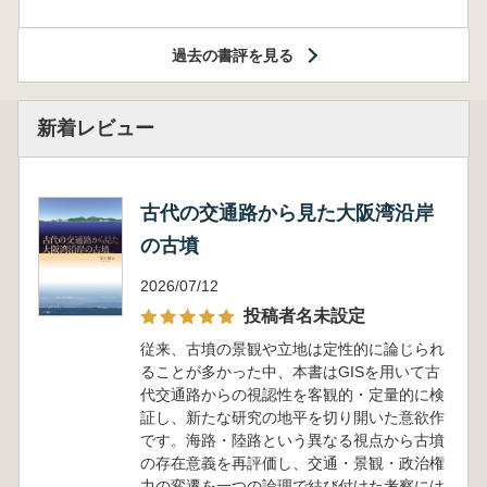
過去の書評を見る
新着レビュー
古代の交通路から見た大阪湾沿岸
の古墳
2026/07/12
投稿者名未設定
従来、古墳の景観や立地は定性的に論じられ
ることが多かった中、本書はGISを用いて古
代交通路からの視認性を客観的・定量的に検
証し、新たな研究の地平を切り開いた意欲作
です。海路・陸路という異なる視点から古墳
の存在意義を再評価し、交通・景観・政治権
力の変遷を一つの論理で結び付けた考察には