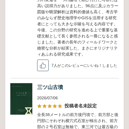
高い説得力がありました。96点に及ぶカラー
図版や眺望解析は資料的価値も高く、考古学
のみならず歴史地理学やGISを活用する研究
者にとっても大きな示唆を与える内容です。
今後、この分野の研究を進める上で重要な基
礎文献として長く参照される一冊になると感
じました。著者の長年のフィールドワークと
緻密な分析が結実した、まさにオリジナリテ
ィあふれる研究成果です。
7人がこのレビューにいいね！しました
三ツ山古墳
2026/07/06
投稿者名未設定
全長38メートルの前方後円墳で、前方部と後
円部にそれぞれ横穴式石室が検出され、前方
部の２号石室は無袖で、東三河では最古級の