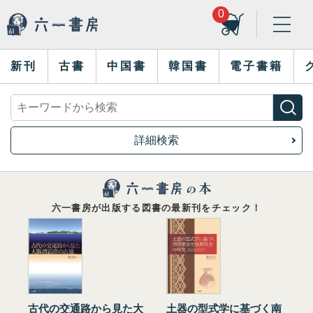
0
新刊
古書
中国書
韓国書
電子書籍
詳細検索
六一書房が出版する図書の最新刊をチェック！
古代の交通路から見た大
土器の型式学に基づく南