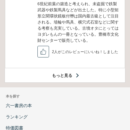
6世紀前葉の築造と考えられ、未盗掘で鉄製
武器や鉄製馬具などが出土した。特に小型矩
形立聞環状鏡板付轡は国内最古級として注目
される。埴輪や馬具、横穴式石室などに関す
る考察も充実している。古墳オタにとっては
ヨダレもんの一冊となっている。豊橋市文化
財センターで販売している。
2人がこのレビューにいいね！しました
もっと見る
本を探す
六一書房の本
ランキング
特価図書