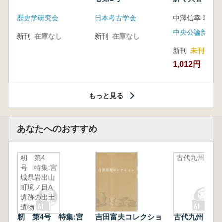
音の奥深い世
歴史学研究会
日本考古学会
中澤信幸 著
中央公論新社
新刊
在庫なし
新刊
在庫なし
新刊
未刊
1,012円
もっと見る
あなたへのおすすめ
籾 第4
古代九州
号 特集:宮
城県岩出山
町境ノ目A
遺跡の出土
遺物
籾 第4号 特集:宮
吉田富夫コレクショ
古代九州