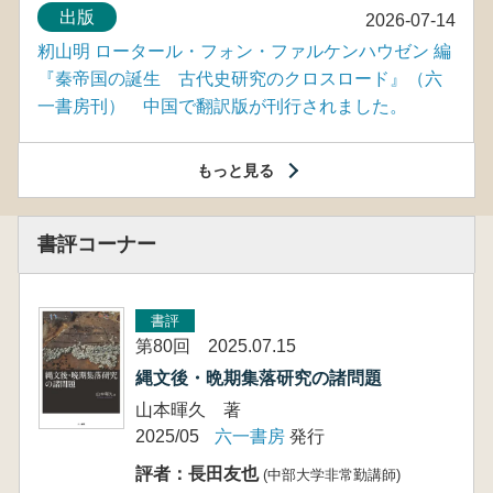
出版
2026-07-14
籾山明 ロータール・フォン・ファルケンハウゼン 編
『秦帝国の誕生 古代史研究のクロスロード』（六
一書房刊） 中国で翻訳版が刊行されました。
もっと見る
書評コーナー
書評
第80回 2025.07.15
縄文後・晩期集落研究の諸問題
山本暉久 著
2025/05
六一書房
発行
評者：長田友也
(中部大学非常勤講師)