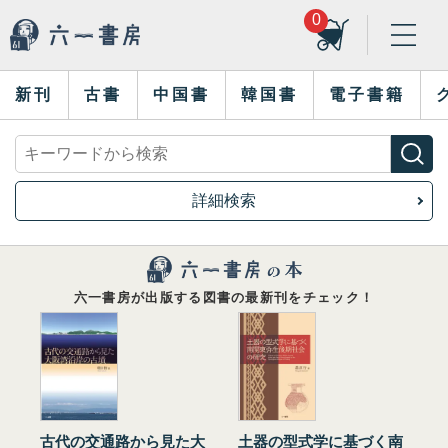
0
新刊
古書
中国書
韓国書
電子書籍
詳細検索
六一書房が出版する図書の最新刊をチェック！
古代の交通路から見た大
土器の型式学に基づく南