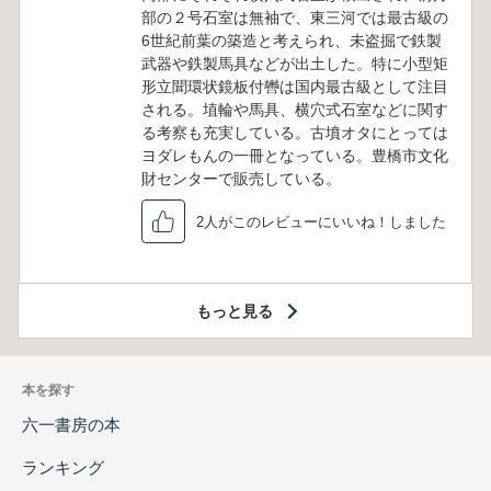
部の２号石室は無袖で、東三河では最古級の
6世紀前葉の築造と考えられ、未盗掘で鉄製
武器や鉄製馬具などが出土した。特に小型矩
形立聞環状鏡板付轡は国内最古級として注目
される。埴輪や馬具、横穴式石室などに関す
る考察も充実している。古墳オタにとっては
ヨダレもんの一冊となっている。豊橋市文化
財センターで販売している。
2人がこのレビューにいいね！しました
もっと見る
本を探す
六一書房の本
ランキング