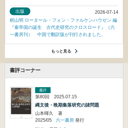
出版
2026-07-14
籾山明 ロータール・フォン・ファルケンハウゼン 編
『秦帝国の誕生 古代史研究のクロスロード』（六
一書房刊） 中国で翻訳版が刊行されました。
もっと見る
書評コーナー
書評
第80回 2025.07.15
縄文後・晩期集落研究の諸問題
山本暉久 著
2025/05
六一書房
発行