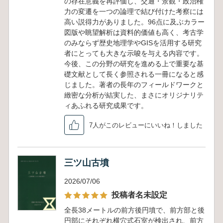
の存在意義を再評価し、交通・景観・政治権
力の変遷を一つの論理で結び付けた考察には
高い説得力がありました。96点に及ぶカラー
図版や眺望解析は資料的価値も高く、考古学
のみならず歴史地理学やGISを活用する研究
者にとっても大きな示唆を与える内容です。
今後、この分野の研究を進める上で重要な基
礎文献として長く参照される一冊になると感
じました。著者の長年のフィールドワークと
緻密な分析が結実した、まさにオリジナリテ
ィあふれる研究成果です。
7人がこのレビューにいいね！しました
三ツ山古墳
2026/07/06
投稿者名未設定
全長38メートルの前方後円墳で、前方部と後
円部にそれぞれ横穴式石室が検出され、前方