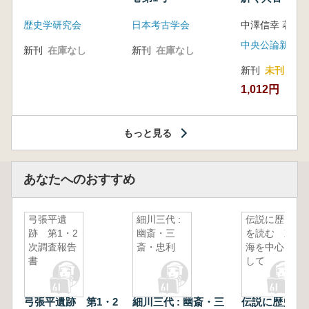
音の奥深い世
歴史学研究会
日本考古学会
中澤信幸 著
中央公論新社
新刊
在庫なし
新刊
在庫なし
新刊
未刊
1,012円
もっと見る
あなたへのおすすめ
弓張平遺
細川三代 :
伝説に歴史
跡 第1・2
幽斎・三
を読む 東
次調査報告
斎・忠利
海を中心に
書
して
弓張平遺跡 第1・2
細川三代 : 幽斎・三
伝説に歴史