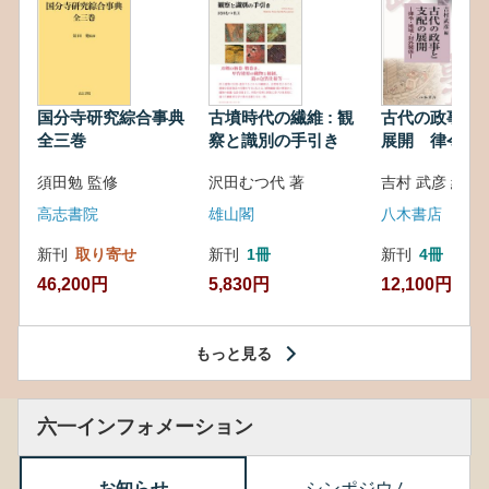
国分寺研究綜合事典
古墳時代の繊維 : 観
古代の政事と
全三巻
察と識別の手引き
展開 律令・
対外関係
須田勉 監修
沢田むつ代 著
吉村 武彦 編集
高志書院
雄山閣
八木書店
新刊
取り寄せ
新刊
1冊
新刊
4冊
46,200円
5,830円
12,100円
もっと見る
六一インフォメーション
お知らせ
シンポジウム