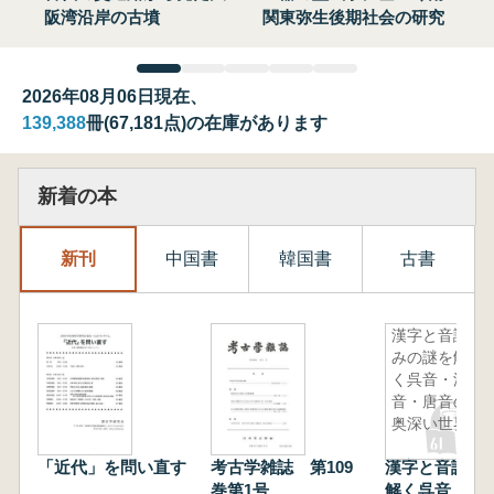
阪湾沿岸の古墳
関東弥生後期社会の研究
2026年08月06日現在、
139,388
冊(67,181点)の在庫があります
新着の本
新刊
中国書
韓国書
古書
漢字と音読
みの謎を解
く呉音・漢
音・唐音の
奥深い世界
「近代」を問い直す
考古学雑誌 第109
漢字と音読み
巻第1号
解く呉音・漢