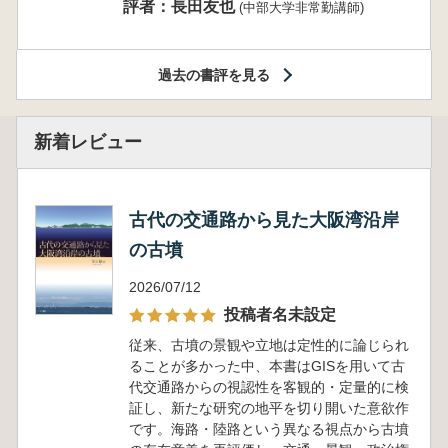
評者：長田友也
(中部大学非常勤講師)
過去の書評を見る
新着レビュー
古代の交通路から見た大阪湾沿岸
の古墳
2026/07/12
投稿者名未設定
従来、古墳の景観や立地は定性的に論じられ
ることが多かった中、本書はGISを用いて古
代交通路からの視認性を客観的・定量的に検
証し、新たな研究の地平を切り開いた意欲作
です。海路・陸路という異なる視点から古墳