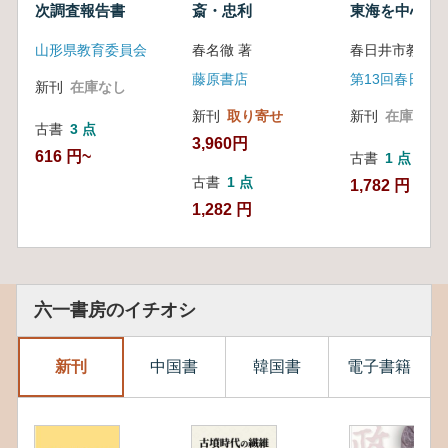
次調査報告書
斎・忠利
東海を中心に
山形県教育委員会
春名徹 著
春日井市教育委
藤原書店
新刊
在庫なし
新刊
取り寄せ
新刊
在庫なし
古書
3 点
3,960円
616 円~
古書
1 点
古書
1 点
1,782 円
1,282 円
六一書房のイチオシ
新刊
中国書
韓国書
電子書籍