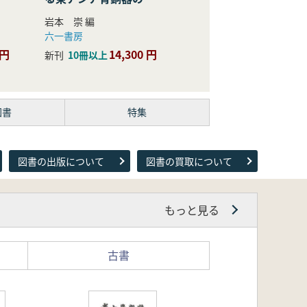
際的研究
岩本 崇 編
六一書房
 円
14,300 円
新刊
10冊以上
図書
特集
図書の出版について
図書の買取について
もっと見る
古書