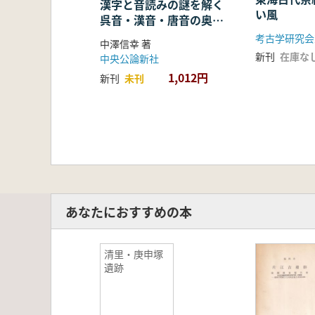
漢字と音読みの謎を解く
い風
呉音・漢音・唐音の奥深
い世界
考古学研究会
中澤信幸 著
新刊
在庫な
中央公論新社
1,012円
新刊
未刊
あなたにおすすめの本
清里・庚申塚
遺跡