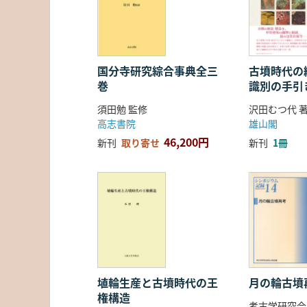
国分寺研究綜合事典全三
古墳時代の繊
巻
識別の手引
須田勉 監修
沢田むつ代 
高志書院
雄山閣
46,200円
新刊
取り寄せ
新刊
1冊
埴輪生産と古墳時代の王
月の輪古墳
権構造
考古学研究会