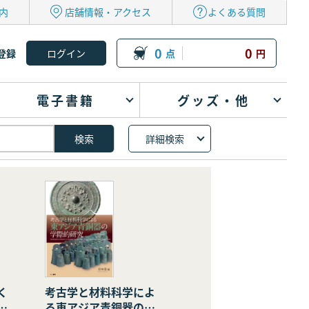
内
店舗情報・アクセス
よくある質問
0
0
登録
点
円
電子書籍
グッズ・他
詳細検索
く
考古学と材料科学によ
の
る東アジア青銅器の学