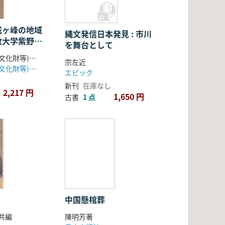
鷹ヶ峰の地域
縄文発信日本発見 : 市川
教大学紫野校
を舞台として
告書2004
佛教大学校地(文化財等)調査委員会 編
宗左近
佛教大学校地(文化財等)調査委員会編
エピック
新刊
在庫なし
2,217 円
1,650 円
古書
1 点
中国懸棺葬
共編
陳明芳著