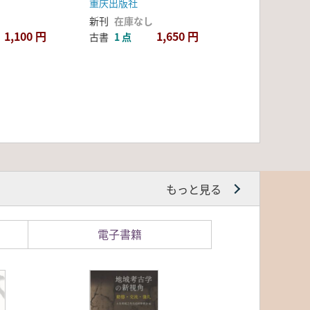
重庆出版社
新刊
在庫なし
1,100 円
1,650 円
古書
1 点
もっと見る
電子書籍