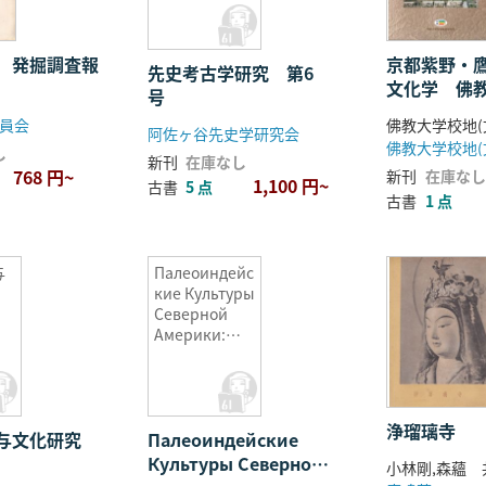
 発掘調査報
京都紫野・
先史考古学研究 第6
文化学 佛
号
地学術調査報
員会
阿佐ヶ谷先史学研究会
し
新刊
在庫なし
768 円~
新刊
在庫なし
1,100 円~
古書
5 点
古書
1 点
与
Палеоиндейс
кие Культуры
Северной
Америки:
проблема
взаимоотно
шений
древних
浄瑠璃寺
与文化研究
Палеоиндейские
культур
Старого и
Культуры Северной
小林剛,森蘊 
Нового