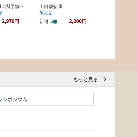
弘前大学人文社会科学部北日本考古学研究センター 編
山田 康弘 著
会
敬文舎
2,970円
2,200円
上
新刊
5冊
もっと見る
シンポジウム