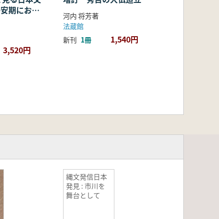
・平安期におけ
河内 将芳著
容・融合・展
法蔵館
1,540円
新刊
1冊
3,520円
縄文発信日本
発見 : 市川を
舞台として