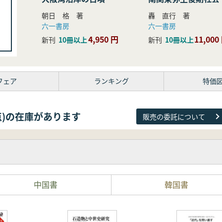
研究
朝日 格 著
轟 直行 著
六一書房
六一書房
4,950 円
11,000
新刊
10冊以上
新刊
10冊以上
フェア
ランキング
特価
38点)の在庫があります
販売の委託について
中国書
韓国書