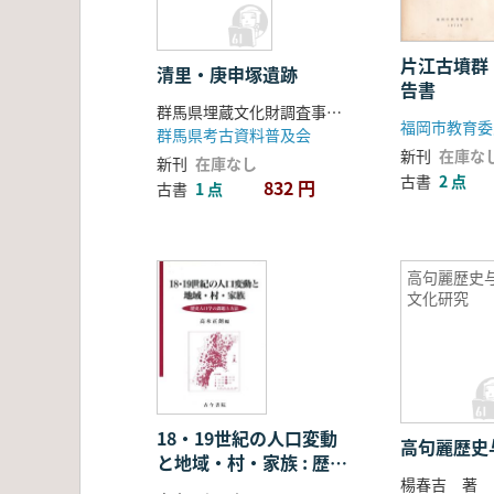
片江古墳群
清里・庚申塚遺跡
告書
群馬県埋蔵文化財調査事業団
福岡市教育委
群馬県考古資料普及会
新刊
在庫な
新刊
在庫なし
古書
2 点
832 円
古書
1 点
高句麗歴史
文化研究
18・19世紀の人口変動
高句麗歴史
と地域・村・家族 : 歴史
楊春吉 著
人口学の課題と方法