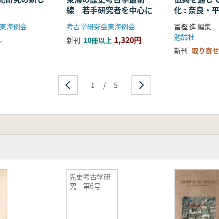
線 若手研究者を中心に
化 : 奈良
る仏教の受
東海例会
考古学研究会東海例会
冨樫 進 編集
開
勉誠社
1,320円
し
新刊
10冊以上
新刊
取り寄せ
1
/
5
先史考古学研
究 第6号