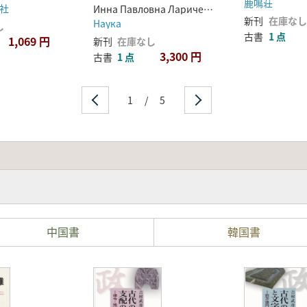
Америки: проблема
鹿鳴荘
社
Света(北アメ
Инна Павловна Ларичева
взаимоотношений
新刊
在庫なし
リカの古先住
Наука
し
древних культур
民文化:古代の
古書
1 点
1,069 円
新刊
在庫なし
Старого и Нового
旧世界文化と
3,300 円
古書
1 点
Света(北アメリカの古
新世界文化の
関係の問題)
先住民文化:古代の旧世
界文化と新世界文化の関
1
/
5
係の問題)
中国書
韓国書