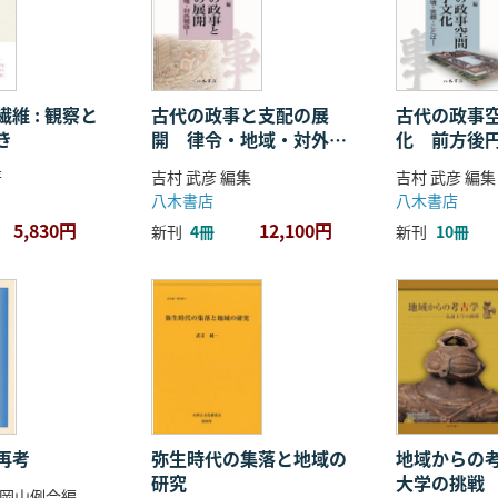
維 : 観察と
古代の政事と支配の展
古代の政事
き
開 律令・地域・対外関
化 前方後
係
ことば
著
吉村 武彦 編集
吉村 武彦 編集
八木書店
八木書店
5,830円
12,100円
新刊
4冊
新刊
10冊
再考
弥生時代の集落と地域の
地域からの考
研究
大学の挑戦
岡山例会編