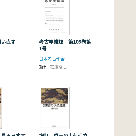
問い直す
考古学雑誌 第109巻第
1号
日本考古学会
新刊
在庫なし
て見る日本文
増訂 秀吉の大仏造立