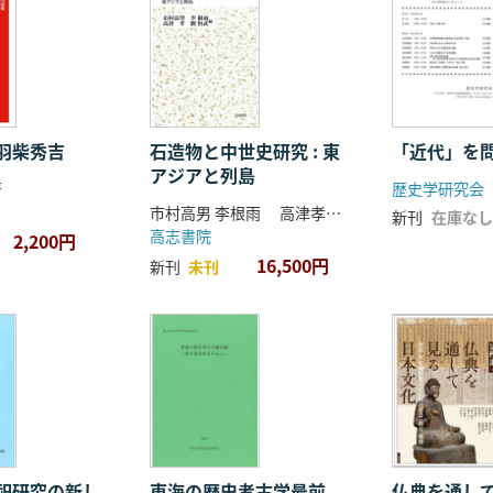
羽柴秀吉
石造物と中世史研究 : 東
「近代」を
アジアと列島
著
歴史学研究会
市村高男 李根雨 高津孝 劉恒武 編
新刊
在庫なし
高志書院
2,200円
16,500円
新刊
未刊
祀研究の新し
東海の歴史考古学最前
仏典を通し