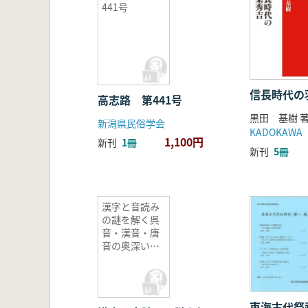
441号
信長時代の
高志路 第441号
黒田 基樹 
新潟県民俗学会
KADOKAWA
1,100円
新刊
1冊
新刊
5冊
漢字と音読み
の謎を解く呉
音・漢音・唐
音の奥深い世
界
東海古代祭