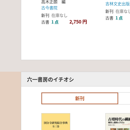
高木正朗 編
吉林文史出版
古今書院
新刊
在庫な
新刊
在庫なし
古書
1 点
2,750 円
古書
1 点
六一書房のイチオシ
新刊