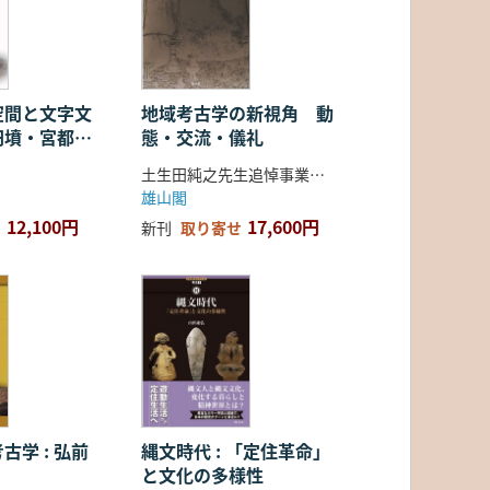
空間と文字文
地域考古学の新視角 動
円墳・宮都・
態・交流・儀礼
土生田純之先生追悼事業会 編
雄山閣
12,100円
17,600円
新刊
取り寄せ
古学 : 弘前
縄文時代 : 「定住革命」
と文化の多様性