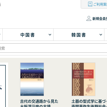
ご利用案
版
新規会員
中国書
韓国書
古代の交通路から見た
土器の型式学に基づ
大阪湾沿岸の古墳
南関東弥生後期社会