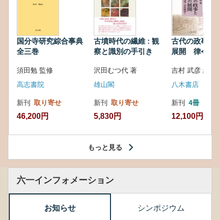
国分寺研究綜合事典
古墳時代の繊維 : 観
古代の政事と
全三巻
察と識別の手引き
展開 律令・
対外関係
須田勉 監修
沢田むつ代 著
吉村 武彦 編集
高志書院
雄山閣
八木書店
新刊
取り寄せ
新刊
取り寄せ
新刊
4冊
46,200円
5,830円
12,100円
もっと見る
六一インフォメーション
お知らせ
シンポジウム