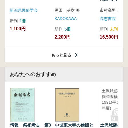
新潟県民俗学会
黒田 基樹 著
KADOKAWA
高志書院
新刊
1冊
1,100円
新刊
5冊
新刊
未刊
2,200円
16,500円
もっと見る
あなたへのおすすめ
土沢城跡発
掘調査概報
1991(平成3
年度)
情報 祭祀考古 第3
中世東大寺の僧団と
土沢城跡発掘