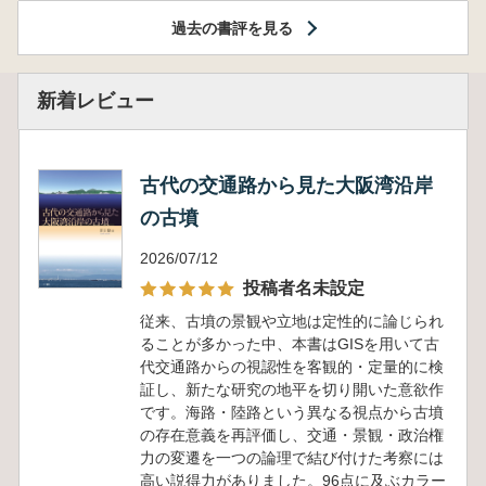
過去の書評を見る
新着レビュー
古代の交通路から見た大阪湾沿岸
の古墳
2026/07/12
投稿者名未設定
従来、古墳の景観や立地は定性的に論じられ
ることが多かった中、本書はGISを用いて古
代交通路からの視認性を客観的・定量的に検
証し、新たな研究の地平を切り開いた意欲作
です。海路・陸路という異なる視点から古墳
の存在意義を再評価し、交通・景観・政治権
力の変遷を一つの論理で結び付けた考察には
高い説得力がありました。96点に及ぶカラー