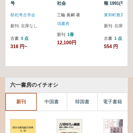
号
社会
報 1991(平成
祭祀考古学会
三輪 眞嗣 著
東和町教育委員
塙書房
新刊
在庫なし
新刊
在庫なし
新刊
1冊
古書
3 点
古書
1 点
12,100円
316 円~
554 円
六一書房のイチオシ
新刊
中国書
韓国書
電子書籍