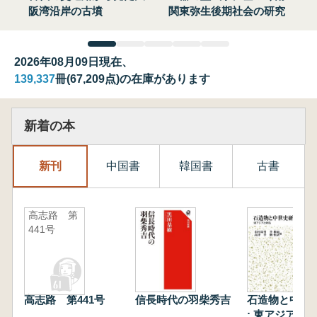
阪湾沿岸の古墳
関東弥生後期社会の研究
2026年08月09日現在、
139,337
冊(67,209点)の在庫があります
新着の本
新刊
中国書
韓国書
古書
高志路 第
441号
高志路 第441号
信長時代の羽柴秀吉
石造物と中世
: 東アジアと