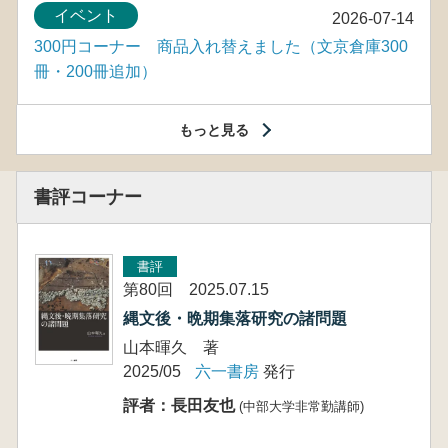
イベント
2026-07-14
300円コーナー 商品入れ替えました（文京倉庫300
冊・200冊追加）
もっと見る
書評コーナー
書評
第80回 2025.07.15
縄文後・晩期集落研究の諸問題
山本暉久 著
2025/05
六一書房
発行
評者：長田友也
(中部大学非常勤講師)