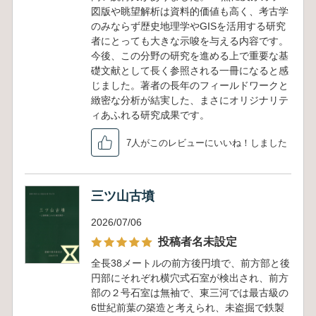
図版や眺望解析は資料的価値も高く、考古学
のみならず歴史地理学やGISを活用する研究
者にとっても大きな示唆を与える内容です。
今後、この分野の研究を進める上で重要な基
礎文献として長く参照される一冊になると感
じました。著者の長年のフィールドワークと
緻密な分析が結実した、まさにオリジナリテ
ィあふれる研究成果です。
7人がこのレビューにいいね！しました
三ツ山古墳
2026/07/06
投稿者名未設定
全長38メートルの前方後円墳で、前方部と後
円部にそれぞれ横穴式石室が検出され、前方
部の２号石室は無袖で、東三河では最古級の
6世紀前葉の築造と考えられ、未盗掘で鉄製