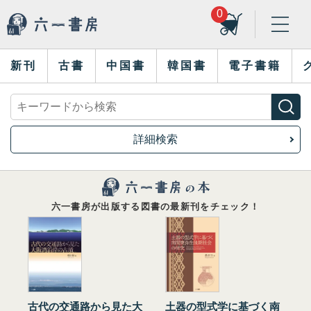
0
新刊
古書
中国書
韓国書
電子書籍
詳細検索
六一書房が出版する図書の最新刊をチェック！
古代の交通路から見た大
土器の型式学に基づく南