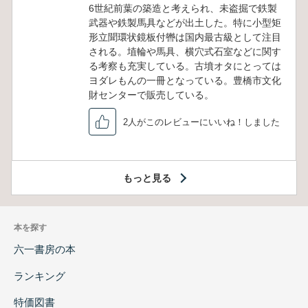
6世紀前葉の築造と考えられ、未盗掘で鉄製
武器や鉄製馬具などが出土した。特に小型矩
形立聞環状鏡板付轡は国内最古級として注目
される。埴輪や馬具、横穴式石室などに関す
る考察も充実している。古墳オタにとっては
ヨダレもんの一冊となっている。豊橋市文化
財センターで販売している。
2人がこのレビューにいいね！しました
もっと見る
本を探す
六一書房の本
ランキング
特価図書