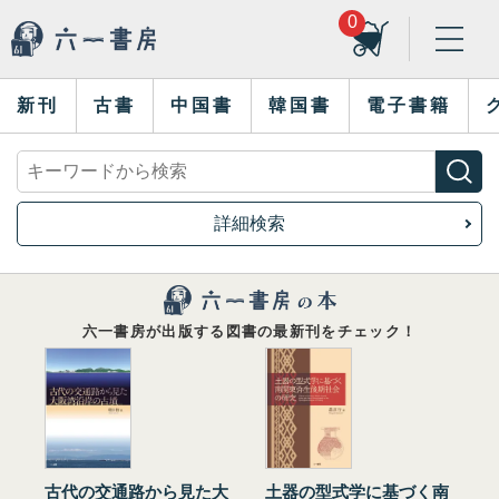
0
新刊
古書
中国書
韓国書
電子書籍
詳細検索
六一書房が出版する図書の最新刊をチェック！
古代の交通路から見た大
土器の型式学に基づく南