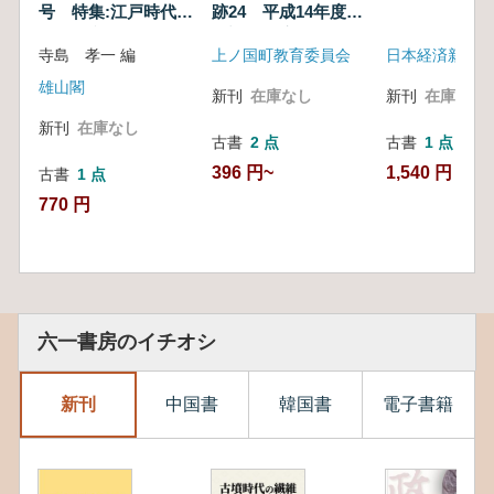
号 特集:江戸時代の
跡24 平成14年度発
発掘と文化
掘調査環境整備事業
寺島 孝一 編
上ノ国町教育委員会
日本経済新聞社
概報
雄山閣
新刊
在庫なし
新刊
在庫なし
新刊
在庫なし
古書
2 点
古書
1 点
396 円~
1,540 円
古書
1 点
770 円
六一書房のイチオシ
新刊
中国書
韓国書
電子書籍