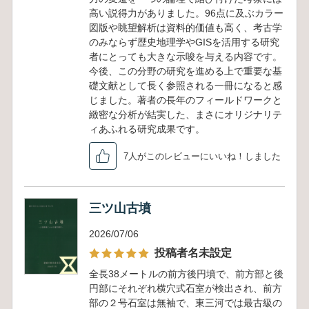
高い説得力がありました。96点に及ぶカラー
図版や眺望解析は資料的価値も高く、考古学
のみならず歴史地理学やGISを活用する研究
者にとっても大きな示唆を与える内容です。
今後、この分野の研究を進める上で重要な基
礎文献として長く参照される一冊になると感
じました。著者の長年のフィールドワークと
緻密な分析が結実した、まさにオリジナリテ
ィあふれる研究成果です。
7人がこのレビューにいいね！しました
三ツ山古墳
2026/07/06
投稿者名未設定
全長38メートルの前方後円墳で、前方部と後
円部にそれぞれ横穴式石室が検出され、前方
部の２号石室は無袖で、東三河では最古級の