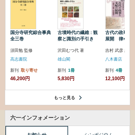
国分寺研究綜合事典
古墳時代の繊維 : 観
古代の政事と
全三巻
察と識別の手引き
展開 律令・
対外関係
須田勉 監修
沢田むつ代 著
吉村 武彦 編集
高志書院
雄山閣
八木書店
新刊
取り寄せ
新刊
1冊
新刊
4冊
46,200円
5,830円
12,100円
もっと見る
六一インフォメーション
お知らせ
シンポジウム