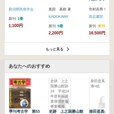
新潟県民俗学会
黒田 基樹 著
KADOKAWA
高志書院
新刊
1冊
1,100円
新刊
5冊
新刊
未刊
2,200円
16,500円
もっと見る
あなたへのおすすめ
史跡 上之
柴田是真の
国勝山館跡
漆×絵
24 平成14
年度発掘調
査環境整備
事業概報
季刊考古学 第53
史跡 上之国勝山館
柴田是真の漆