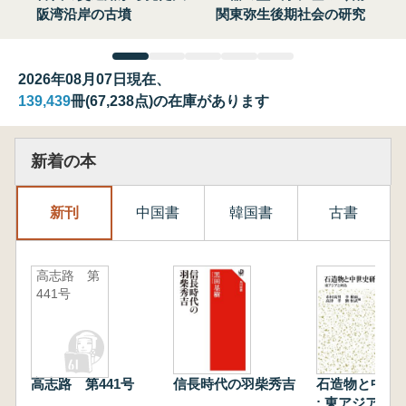
阪湾沿岸の古墳
関東弥生後期社会の研究
2026年08月07日現在、
139,439
冊(67,238点)の在庫があります
新着の本
新刊
中国書
韓国書
古書
高志路 第
441号
高志路 第441号
信長時代の羽柴秀吉
石造物と中世
: 東アジアと