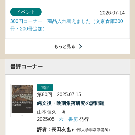
イベント
2026-07-14
300円コーナー 商品入れ替えました（文京倉庫300
冊・200冊追加）
もっと見る
書評コーナー
書評
第80回 2025.07.15
縄文後・晩期集落研究の諸問題
山本暉久 著
2025/05
六一書房
発行
評者：長田友也
(中部大学非常勤講師)