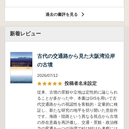
過去の書評を見る
新着レビュー
古代の交通路から見た大阪湾沿岸
の古墳
2026/07/12
投稿者名未設定
従来、古墳の景観や立地は定性的に論じられ
ることが多かった中、本書はGISを用いて古
代交通路からの視認性を客観的・定量的に検
証し、新たな研究の地平を切り開いた意欲作
です。海路・陸路という異なる視点から古墳
の存在意義を再評価し、交通・景観・政治権
力の変遷を一つの論理で結び付けた考察には