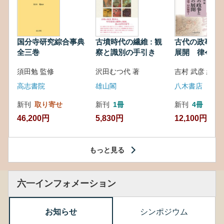
国分寺研究綜合事典
古墳時代の繊維 : 観
古代の政事と
全三巻
察と識別の手引き
展開 律令・
対外関係
須田勉 監修
沢田むつ代 著
吉村 武彦 編集
高志書院
雄山閣
八木書店
新刊
取り寄せ
新刊
1冊
新刊
4冊
46,200円
5,830円
12,100円
もっと見る
六一インフォメーション
お知らせ
シンポジウム