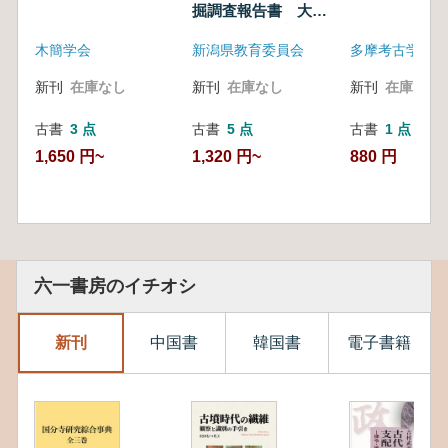
掘調査報告書 大坂
ノ沢遺跡
上道遺跡 猿額遺
木簡学会
新潟県教育委員会
多摩考古学研究
跡 中棚遺跡 牧ノ
沢遺跡
新刊
在庫なし
新刊
在庫なし
新刊
在庫なし
古書
3 点
古書
5 点
古書
1 点
1,650 円~
1,320 円~
880 円
六一書房のイチオシ
新刊
中国書
韓国書
電子書籍