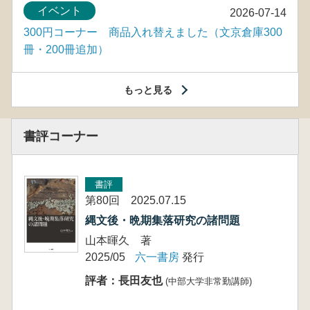
イベント
2026-07-14
300円コーナー 商品入れ替えました（文京倉庫300
冊・200冊追加）
もっと見る
書評コーナー
書評
第80回 2025.07.15
縄文後・晩期集落研究の諸問題
山本暉久 著
2025/05
六一書房
発行
評者：長田友也
(中部大学非常勤講師)