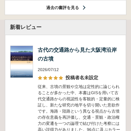
過去の書評を見る
新着レビュー
古代の交通路から見た大阪湾沿岸
の古墳
2026/07/12
投稿者名未設定
従来、古墳の景観や立地は定性的に論じられ
ることが多かった中、本書はGISを用いて古
代交通路からの視認性を客観的・定量的に検
証し、新たな研究の地平を切り開いた意欲作
です。海路・陸路という異なる視点から古墳
の存在意義を再評価し、交通・景観・政治権
力の変遷を一つの論理で結び付けた考察には
高い説得力がありました。96点に及ぶカラー