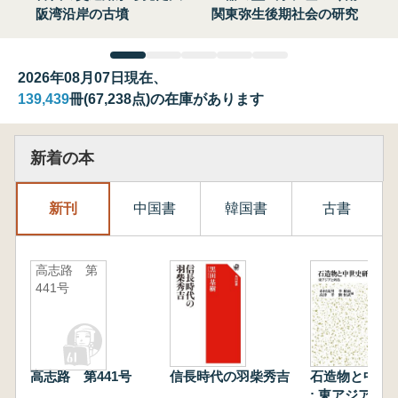
阪湾沿岸の古墳
関東弥生後期社会の研究
2026年08月07日現在、
139,439
冊(67,238点)の在庫があります
新着の本
新刊
中国書
韓国書
古書
高志路 第
441号
高志路 第441号
信長時代の羽柴秀吉
石造物と中世
: 東アジアと