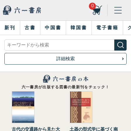
0
新刊
古書
中国書
韓国書
電子書籍
詳細検索
六一書房が出版する図書の最新刊をチェック！
古代の交通路から見た大
土器の型式学に基づく南