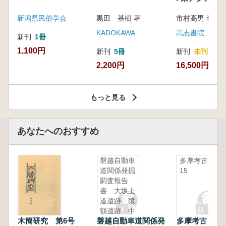
新潟県民俗学会
黒田 基樹 著
KADOKAWA
高志書院
新刊
1冊
1,100円
新刊
5冊
新刊
未刊
2,200円
16,500円
もっと見る
あなたへのおすすめ
磐越自動車
多摩考古
道関係発掘
15
調査報告
書 大坂上
道遺跡 猿
額遺跡 中
木簡研究 第6号
磐越自動車道関係発
多摩考古 15
棚遺跡 牧