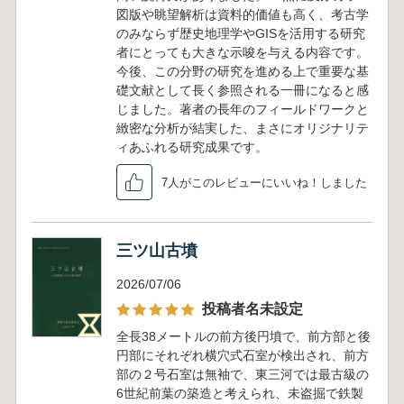
図版や眺望解析は資料的価値も高く、考古学
のみならず歴史地理学やGISを活用する研究
者にとっても大きな示唆を与える内容です。
今後、この分野の研究を進める上で重要な基
礎文献として長く参照される一冊になると感
じました。著者の長年のフィールドワークと
緻密な分析が結実した、まさにオリジナリテ
ィあふれる研究成果です。
7人がこのレビューにいいね！しました
三ツ山古墳
2026/07/06
投稿者名未設定
全長38メートルの前方後円墳で、前方部と後
円部にそれぞれ横穴式石室が検出され、前方
部の２号石室は無袖で、東三河では最古級の
6世紀前葉の築造と考えられ、未盗掘で鉄製