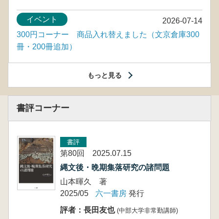
イベント
2026-07-14
300円コーナー 商品入れ替えました（文京倉庫300
冊・200冊追加）
もっと見る
書評コーナー
書評
第80回 2025.07.15
縄文後・晩期集落研究の諸問題
山本暉久 著
2025/05
六一書房
発行
評者：長田友也
(中部大学非常勤講師)