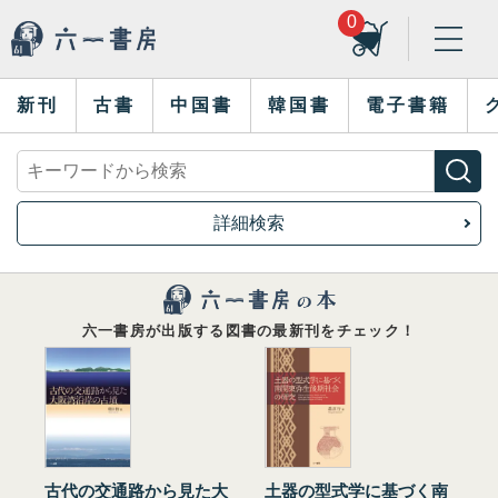
0
新刊
古書
中国書
韓国書
電子書籍
詳細検索
六一書房が出版する図書の最新刊をチェック！
古代の交通路から見た大
土器の型式学に基づく南