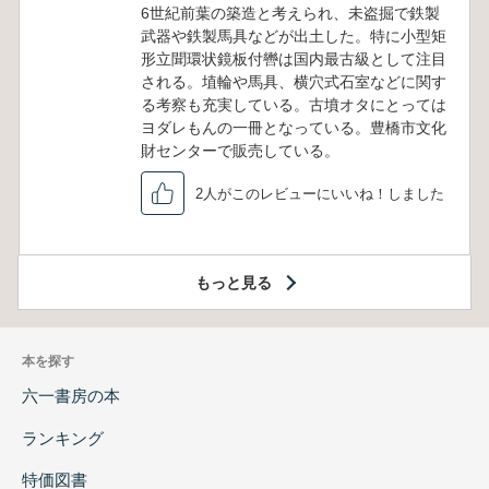
6世紀前葉の築造と考えられ、未盗掘で鉄製
武器や鉄製馬具などが出土した。特に小型矩
形立聞環状鏡板付轡は国内最古級として注目
される。埴輪や馬具、横穴式石室などに関す
る考察も充実している。古墳オタにとっては
ヨダレもんの一冊となっている。豊橋市文化
財センターで販売している。
2人がこのレビューにいいね！しました
もっと見る
本を探す
六一書房の本
ランキング
特価図書