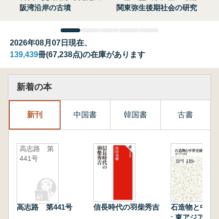
阪湾沿岸の古墳
関東弥生後期社会の研究
2026年08月07日現在、
139,439
冊(67,238点)の在庫があります
新着の本
新刊
中国書
韓国書
古書
高志路 第
441号
高志路 第441号
信長時代の羽柴秀吉
石造物と中世
: 東アジアと