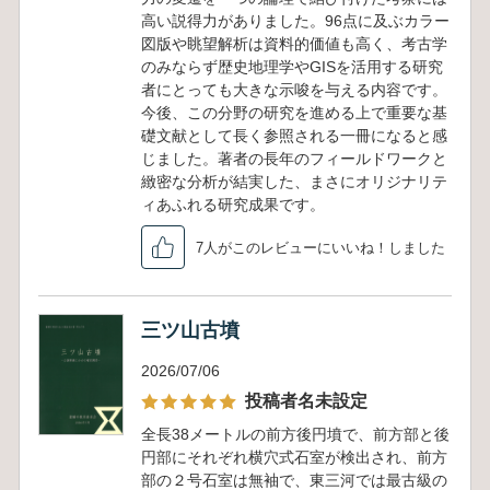
高い説得力がありました。96点に及ぶカラー
図版や眺望解析は資料的価値も高く、考古学
のみならず歴史地理学やGISを活用する研究
者にとっても大きな示唆を与える内容です。
今後、この分野の研究を進める上で重要な基
礎文献として長く参照される一冊になると感
じました。著者の長年のフィールドワークと
緻密な分析が結実した、まさにオリジナリテ
ィあふれる研究成果です。
7人がこのレビューにいいね！しました
三ツ山古墳
2026/07/06
投稿者名未設定
全長38メートルの前方後円墳で、前方部と後
円部にそれぞれ横穴式石室が検出され、前方
部の２号石室は無袖で、東三河では最古級の