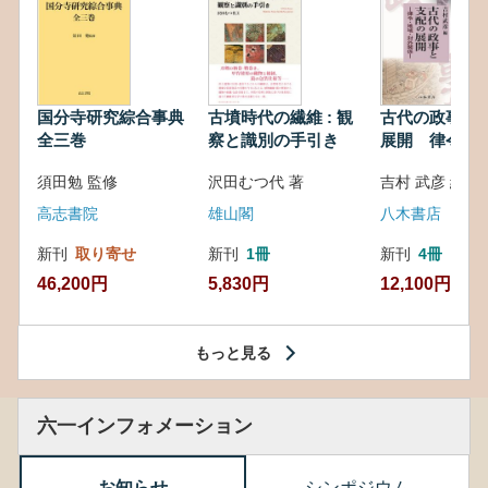
国分寺研究綜合事典
古墳時代の繊維 : 観
古代の政事と
全三巻
察と識別の手引き
展開 律令・
対外関係
須田勉 監修
沢田むつ代 著
吉村 武彦 編集
高志書院
雄山閣
八木書店
新刊
取り寄せ
新刊
1冊
新刊
4冊
46,200円
5,830円
12,100円
もっと見る
六一インフォメーション
お知らせ
シンポジウム