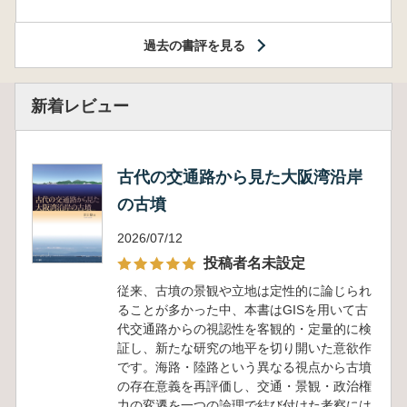
過去の書評を見る
新着レビュー
古代の交通路から見た大阪湾沿岸
の古墳
2026/07/12
投稿者名未設定
従来、古墳の景観や立地は定性的に論じられ
ることが多かった中、本書はGISを用いて古
代交通路からの視認性を客観的・定量的に検
証し、新たな研究の地平を切り開いた意欲作
です。海路・陸路という異なる視点から古墳
の存在意義を再評価し、交通・景観・政治権
力の変遷を一つの論理で結び付けた考察には