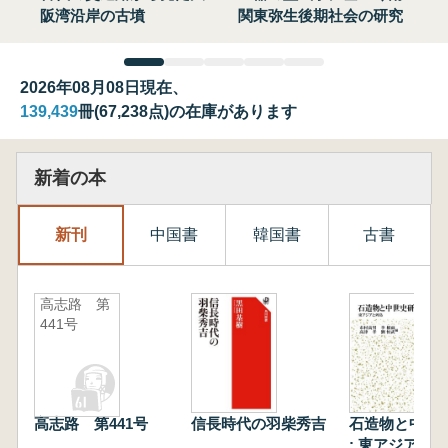
阪湾沿岸の古墳
関東弥生後期社会の研究
2026年08月08日現在、
139,439
冊(67,238点)の在庫があります
新着の本
新刊
中国書
韓国書
古書
高志路 第
441号
高志路 第441号
信長時代の羽柴秀吉
石造物と中世
: 東アジアと