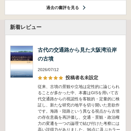
過去の書評を見る
新着レビュー
古代の交通路から見た大阪湾沿岸
の古墳
2026/07/12
投稿者名未設定
従来、古墳の景観や立地は定性的に論じられ
ることが多かった中、本書はGISを用いて古
代交通路からの視認性を客観的・定量的に検
証し、新たな研究の地平を切り開いた意欲作
です。海路・陸路という異なる視点から古墳
の存在意義を再評価し、交通・景観・政治権
力の変遷を一つの論理で結び付けた考察には
高い説得力がありました。96点に及ぶカラー