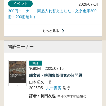
イベント
2026-07-14
300円コーナー 商品入れ替えました（文京倉庫300
冊・200冊追加）
もっと見る
書評コーナー
書評
第80回 2025.07.15
縄文後・晩期集落研究の諸問題
山本暉久 著
2025/05
六一書房
発行
評者：長田友也
(中部大学非常勤講師)