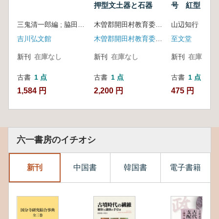
押型文土器と石器
号 紅型
三鬼清一郎編 ; 脇田修[ほか]執筆
木曽郡開田村教育委員会
山辺知行 編
吉川弘文館
木曽郡開田村教育委員会
至文堂
新刊
在庫なし
新刊
在庫なし
新刊
在庫なし
古書
1 点
古書
1 点
古書
1 点
1,584 円
2,200 円
475 円
六一書房のイチオシ
新刊
中国書
韓国書
電子書籍