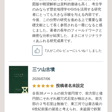
図版や眺望解析は資料的価値も高く、考古学
のみならず歴史地理学やGISを活用する研究
者にとっても大きな示唆を与える内容です。
今後、この分野の研究を進める上で重要な基
礎文献として長く参照される一冊になると感
じました。著者の長年のフィールドワークと
緻密な分析が結実した、まさにオリジナリテ
ィあふれる研究成果です。
7人がこのレビューにいいね！しました
三ツ山古墳
2026/07/06
投稿者名未設定
全長38メートルの前方後円墳で、前方部と後
円部にそれぞれ横穴式石室が検出され、前方
部の２号石室は無袖で、東三河では最古級の
6世紀前葉の築造と考えられ、未盗掘で鉄製