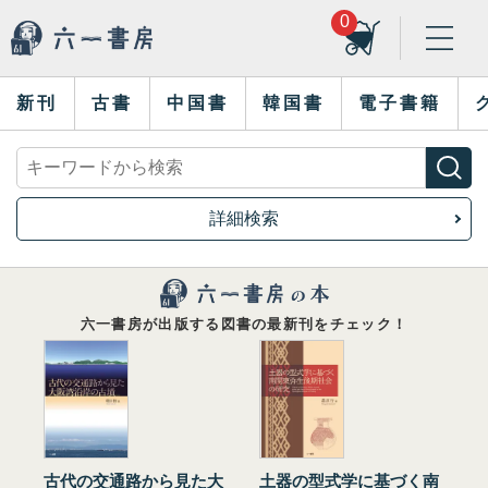
0
新刊
古書
中国書
韓国書
電子書籍
詳細検索
六一書房が出版する図書の最新刊をチェック！
古代の交通路から見た大
土器の型式学に基づく南