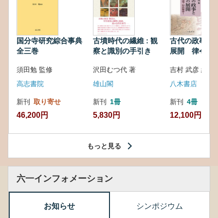
国分寺研究綜合事典
古墳時代の繊維 : 観
古代の政事と
全三巻
察と識別の手引き
展開 律令・
対外関係
須田勉 監修
沢田むつ代 著
吉村 武彦 編集
高志書院
雄山閣
八木書店
新刊
取り寄せ
新刊
1冊
新刊
4冊
46,200円
5,830円
12,100円
もっと見る
六一インフォメーション
お知らせ
シンポジウム