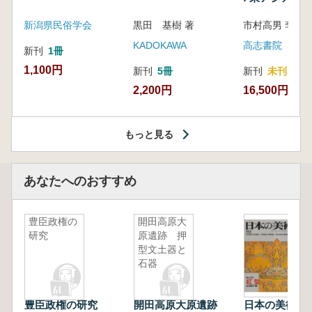
新潟県民俗学会
黒田 基樹 著
KADOKAWA
高志書院
新刊
1冊
1,100円
新刊
5冊
新刊
未刊
2,200円
16,500円
もっと見る
あなたへのおすすめ
豊臣政権の
開田高原大
研究
原遺跡 押
型文土器と
石器
豊臣政権の研究
開田高原大原遺跡
日本の美術 第