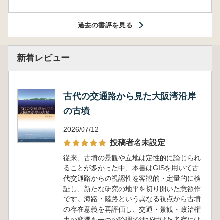
過去の書評を見る
新着レビュー
古代の交通路から見た大阪湾沿岸
の古墳
2026/07/12
投稿者名未設定
従来、古墳の景観や立地は定性的に論じられ
ることが多かった中、本書はGISを用いて古
代交通路からの視認性を客観的・定量的に検
証し、新たな研究の地平を切り開いた意欲作
です。海路・陸路という異なる視点から古墳
の存在意義を再評価し、交通・景観・政治権
力の変遷を一つの論理で結び付けた考察には