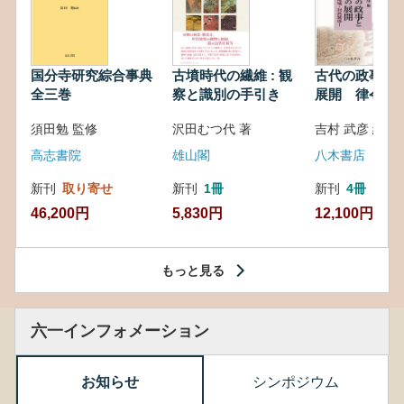
国分寺研究綜合事典
古墳時代の繊維 : 観
古代の政事と
全三巻
察と識別の手引き
展開 律令・
対外関係
須田勉 監修
沢田むつ代 著
吉村 武彦 編集
高志書院
雄山閣
八木書店
新刊
取り寄せ
新刊
1冊
新刊
4冊
46,200円
5,830円
12,100円
もっと見る
六一インフォメーション
お知らせ
シンポジウム