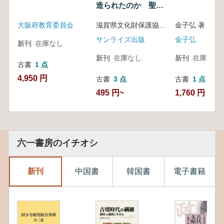
造られたのか 聖武
天皇とその時代
大阪府教育委員会
滋賀県文化財保護協会編
金子弘 著
サンライズ出版
金子弘
新刊
在庫なし
新刊
在庫なし
新刊
在庫なし
古書
1 点
4,950 円
古書
3 点
古書
1 点
495 円~
1,760 円
六一書房のイチオシ
新刊
中国書
韓国書
電子書籍