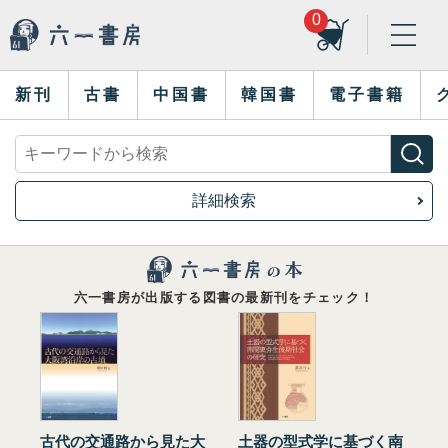
0
新刊
古書
中国書
韓国書
電子書籍
詳細検索
六一書房が出版する図書の最新刊をチェック！
古代の交通路から見た大
土器の型式学に基づく南