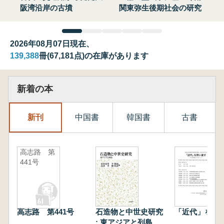
阪湾沿岸の古墳
関東弥生後期社会の研究
2026年08月07日現在、
139,388
冊(67,181点)の在庫があります
新着の本
新刊
中国書
韓国書
古書
高志路 第
441号
高志路 第441号
石造物と中世史研究
「近代」を問
: 東アジアと列島