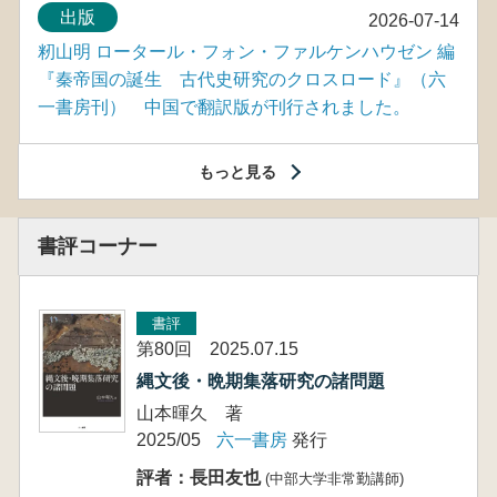
出版
2026-07-14
籾山明 ロータール・フォン・ファルケンハウゼン 編
『秦帝国の誕生 古代史研究のクロスロード』（六
一書房刊） 中国で翻訳版が刊行されました。
もっと見る
書評コーナー
書評
第80回 2025.07.15
縄文後・晩期集落研究の諸問題
山本暉久 著
2025/05
六一書房
発行
評者：長田友也
(中部大学非常勤講師)