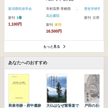
新潟県民俗学会
市村高男 李根雨 高津孝 劉恒武 編
歴史学研究会
高志書院
新刊
1冊
新刊
在庫なし
1,100円
新刊
未刊
16,500円
もっと見る
あなたへのおすすめ
和泉寺跡・府中遺跡
大仏はなぜ紫香楽で
戸田の石仏誌