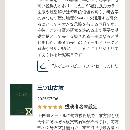
高い説得力がありました。96点に及ぶカラー
図版や眺望解析は資料的価値も高く、考古学
のみならず歴史地理学やGISを活用する研究
者にとっても大きな示唆を与える内容です。
今後、この分野の研究を進める上で重要な基
礎文献として長く参照される一冊になると感
じました。著者の長年のフィールドワークと
緻密な分析が結実した、まさにオリジナリテ
ィあふれる研究成果です。
7人がこのレビューにいいね！しました
三ツ山古墳
2026/07/06
投稿者名未設定
全長38メートルの前方後円墳で、前方部と後
円部にそれぞれ横穴式石室が検出され、前方
部の２号石室は無袖で、東三河では最古級の