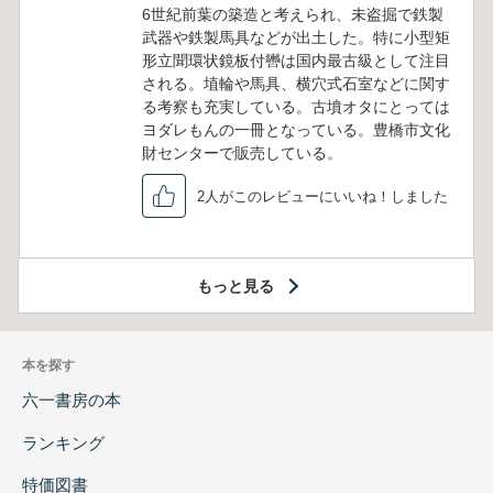
6世紀前葉の築造と考えられ、未盗掘で鉄製
武器や鉄製馬具などが出土した。特に小型矩
形立聞環状鏡板付轡は国内最古級として注目
される。埴輪や馬具、横穴式石室などに関す
る考察も充実している。古墳オタにとっては
ヨダレもんの一冊となっている。豊橋市文化
財センターで販売している。
2人がこのレビューにいいね！しました
もっと見る
本を探す
六一書房の本
ランキング
特価図書