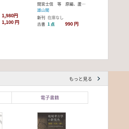
間宮士信 等 原編、蘆田伊人 編集校訂
雄山閣
1,980円
新刊
在庫なし
1,100 円
990 円
古書
1 点
もっと見る
電子書籍