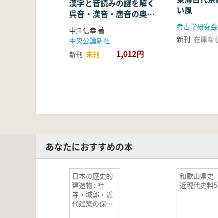
漢字と音読みの謎を解く
い風
呉音・漢音・唐音の奥深
い世界
考古学研究会
中澤信幸 著
新刊
在庫な
中央公論新社
1,012円
新刊
未刊
あなたにおすすめの本
日本の歴史的
和歌山県
建造物 : 社
近現代史料5
寺・城郭・近
代建築の保存
と活用