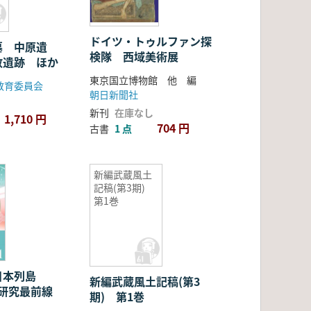
ドイツ・トゥルファン探
墓 中原遺
検隊 西域美術展
敷遺跡 ほか
東京国立博物館 他 編
教育委員会
朝日新聞社
新刊
在庫なし
1,710 円
704 円
古書
1 点
新編武蔵風土
記稿(第3期)
第1巻
日本列島
新編武蔵風土記稿(第3
査研究最前線
期) 第1巻