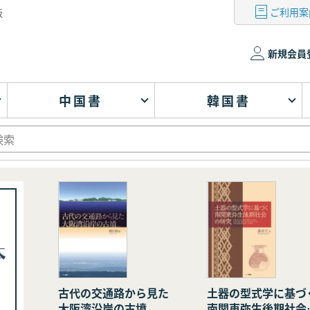
ご利用案
版
新規会員
中国書
韓国書
古代の交通路から見た
土器の型式学に基づ
大阪湾沿岸の古墳
南関東弥生後期社会