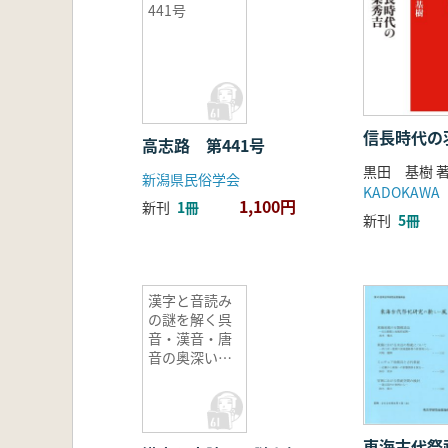
441号
信長時代の
高志路 第441号
黒田 基樹 
新潟県民俗学会
KADOKAWA
1,100円
新刊
1冊
新刊
5冊
漢字と音読み
の謎を解く呉
音・漢音・唐
音の奥深い世
界
東海古代祭