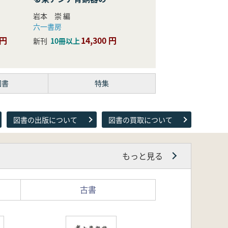
際的研究
岩本 崇 編
六一書房
 円
14,300 円
新刊
10冊以上
図書
特集
図書の出版について
図書の買取について
もっと見る
古書