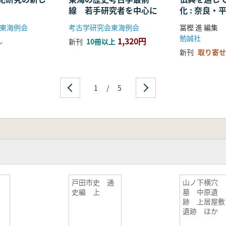
線 若手研究者を中心に
化 : 奈良
る仏教の受
東海例会
考古学研究会東海例会
冨樫 進 編集
開
勉誠社
1,320円
し
新刊
10冊以上
新刊
取り寄せ
1
/
5
史
戸田市史 通
山ノ下横穴
史編 上
墓 中原遺
跡 上居屋敷
遺跡 ほか