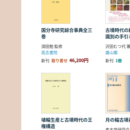
国分寺研究綜合事典全三
古墳時代の繊
巻
識別の手引
須田勉 監修
沢田むつ代 
高志書院
雄山閣
46,200円
新刊
取り寄せ
新刊
1冊
埴輪生産と古墳時代の王
月の輪古墳
権構造
考古学研究会