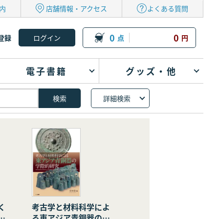
内
店舗情報・アクセス
よくある質問
0
0
登録
点
円
電子書籍
グッズ・他
詳細検索
く
考古学と材料科学によ
の
る東アジア青銅器の学