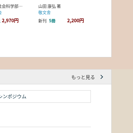
弘前大学人文社会科学部北日本考古学研究センター 編
山田 康弘 著
会
敬文舎
2,970円
2,200円
上
新刊
5冊
もっと見る
シンポジウム