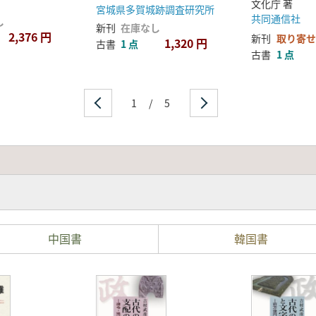
文化庁 著
宮城県多賀城跡調査研究所
共同通信社
し
新刊
在庫なし
2,376 円
新刊
取り寄せ
1,320 円
古書
1 点
古書
1 点
1
/
5
中国書
韓国書