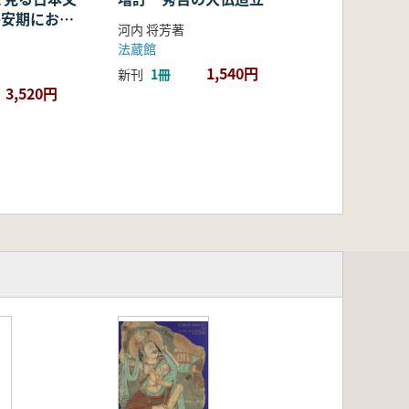
・平安期におけ
河内 将芳著
容・融合・展
法蔵館
1,540円
新刊
1冊
3,520円