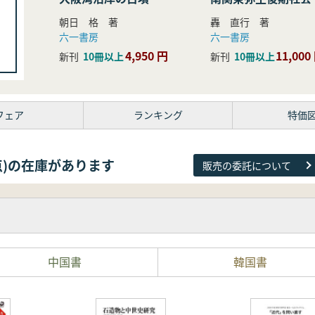
研究
朝日 格 著
轟 直行 著
六一書房
六一書房
4,950 円
11,000
新刊
10冊以上
新刊
10冊以上
フェア
ランキング
特価
38点)の在庫があります
販売の委託について
中国書
韓国書