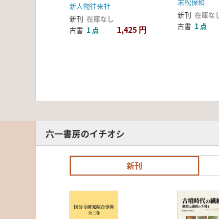
末松保和
新人物往来社
新刊
在庫な
新刊
在庫なし
古書
1 点
1,425 円
古書
1 点
六一書房のイチオシ
新刊