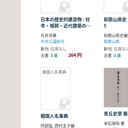
日本の歴史的建造物 : 社
和歌山県史
寺・城郭・近代建築の保
5
存と活用
光井渉著
和歌山県史編
中央公論新社
和歌山県
新刊
在庫なし
新刊
在庫な
264 円
古書
1 点
古書
1 点
戦国人名事典
青丘史草 第
戦国人名事典
末松保和 著
阿部猛, 西村圭子編