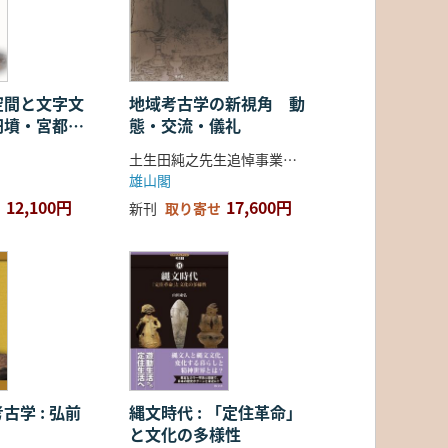
空間と文字文
地域考古学の新視角 動
円墳・宮都・
態・交流・儀礼
土生田純之先生追悼事業会 編
雄山閣
12,100円
17,600円
新刊
取り寄せ
古学 : 弘前
縄文時代 : 「定住革命」
と文化の多様性