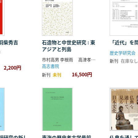
羽柴秀吉
石造物と中世史研究 : 東
「近代」を
アジアと列島
著
歴史学研究会
市村高男 李根雨 高津孝 劉恒武 編
新刊
在庫なし
高志書院
2,200円
16,500円
新刊
未刊
祀研究の新し
東海の歴史考古学最前
仏典を通し