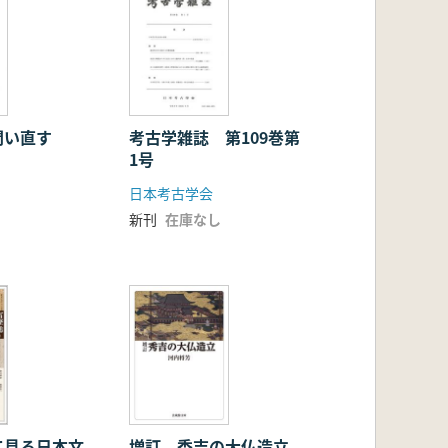
問い直す
考古学雑誌 第109巻第
1号
日本考古学会
新刊
在庫なし
て見る日本文
増訂 秀吉の大仏造立