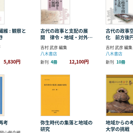
維 : 観察と
古代の政事と支配の展
古代の政事
き
開 律令・地域・対外関
化 前方後
係
ことば
著
吉村 武彦 編集
吉村 武彦 編集
八木書店
八木書店
5,830円
12,100円
新刊
4冊
新刊
10冊
再考
弥生時代の集落と地域の
地域からの考
研究
大学の挑戦
岡山例会編