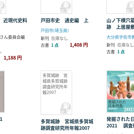
 近現代史料
戸田市史 通史編 上
山ノ下横穴
跡 上居屋
戸田市(埼玉県)
さん委員会編
大分県宇佐市
新刊
在庫なし
1,408 円
新刊
在庫なし
古書
1 点
し
古書
1 点
1,188 円
多賀城跡 宮
城県多賀城跡
調査研究所年
報2007
1
発掘された
多賀城跡 宮城県多賀城
2021 調
跡調査研究所年報2007