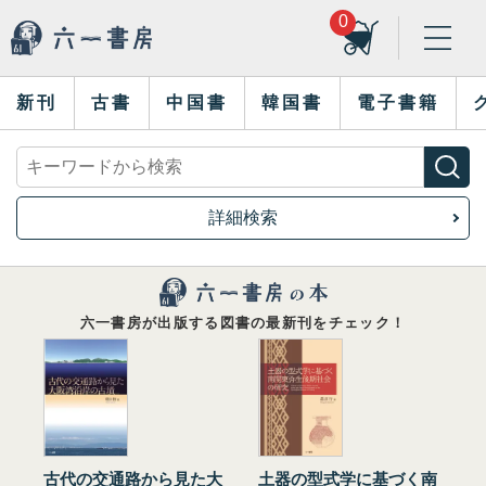
0
新刊
古書
中国書
韓国書
電子書籍
詳細検索
六一書房が出版する図書の最新刊をチェック！
古代の交通路から見た大
土器の型式学に基づく南