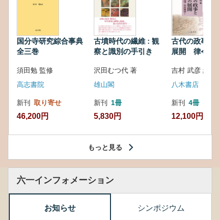
国分寺研究綜合事典
古墳時代の繊維 : 観
古代の政事と
全三巻
察と識別の手引き
展開 律令・
対外関係
須田勉 監修
沢田むつ代 著
吉村 武彦 編集
高志書院
雄山閣
八木書店
新刊
取り寄せ
新刊
1冊
新刊
4冊
46,200円
5,830円
12,100円
もっと見る
六一インフォメーション
お知らせ
シンポジウム