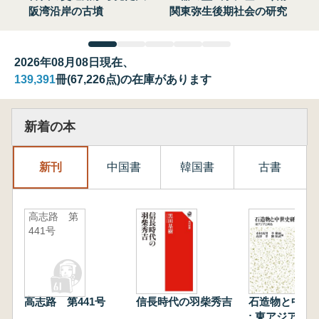
阪湾沿岸の古墳
関東弥生後期社会の研究
2026年08月08日現在、
139,391
冊(67,226点)の在庫があります
新着の本
新刊
中国書
韓国書
古書
高志路 第
441号
高志路 第441号
信長時代の羽柴秀吉
石造物と中世
: 東アジアと