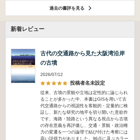
過去の書評を見る
新着レビュー
古代の交通路から見た大阪湾沿岸
の古墳
2026/07/12
投稿者名未設定
従来、古墳の景観や立地は定性的に論じられ
ることが多かった中、本書はGISを用いて古
代交通路からの視認性を客観的・定量的に検
証し、新たな研究の地平を切り開いた意欲作
です。海路・陸路という異なる視点から古墳
の存在意義を再評価し、交通・景観・政治権
力の変遷を一つの論理で結び付けた考察には
高い説得力がありました。96点に及ぶカラー