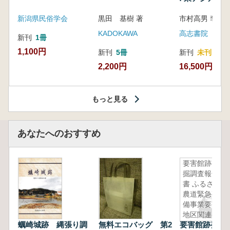
新潟県民俗学会
黒田 基樹 著
KADOKAWA
高志書院
新刊
1冊
1,100円
新刊
5冊
新刊
未刊
2,200円
16,500円
もっと見る
あなたへのおすすめ
要害館跡発
掘調査報告
書 ふるさと
農道緊急整
備事業要害
地区関連発
蠣崎城跡 縄張り調
無料エコバッグ 第2
要害館跡発掘
掘調査