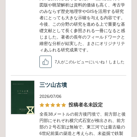
図版や眺望解析は資料的価値も高く、考古学
のみならず歴史地理学やGISを活用する研究
者にとっても大きな示唆を与える内容です。
今後、この分野の研究を進める上で重要な基
礎文献として長く参照される一冊になると感
じました。著者の長年のフィールドワークと
緻密な分析が結実した、まさにオリジナリテ
ィあふれる研究成果です。
7人がこのレビューにいいね！しました
三ツ山古墳
2026/07/06
投稿者名未設定
全長38メートルの前方後円墳で、前方部と後
円部にそれぞれ横穴式石室が検出され、前方
部の２号石室は無袖で、東三河では最古級の
6世紀前葉の築造と考えられ、未盗掘で鉄製