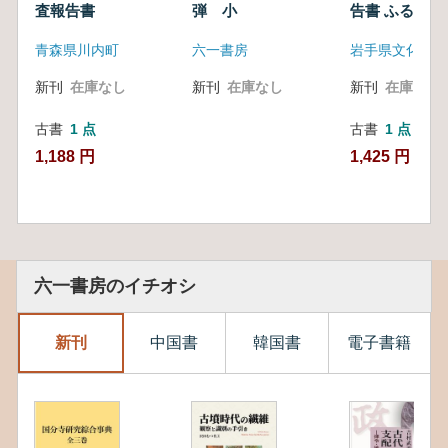
査報告書
弾 小
告書 ふるさと農道緊
急整備事業要
青森県川内町
六一書房
関連発掘調査
新刊
在庫なし
新刊
在庫なし
新刊
在庫なし
古書
1 点
古書
1 点
1,188 円
1,425 円
六一書房のイチオシ
新刊
中国書
韓国書
電子書籍