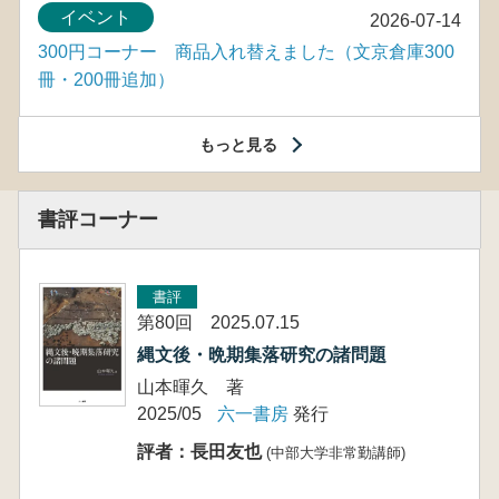
イベント
2026-07-14
300円コーナー 商品入れ替えました（文京倉庫300
冊・200冊追加）
もっと見る
書評コーナー
書評
第80回 2025.07.15
縄文後・晩期集落研究の諸問題
山本暉久 著
2025/05
六一書房
発行
評者：長田友也
(中部大学非常勤講師)