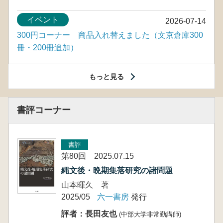
イベント
2026-07-14
300円コーナー 商品入れ替えました（文京倉庫300
冊・200冊追加）
もっと見る
書評コーナー
書評
第80回 2025.07.15
縄文後・晩期集落研究の諸問題
山本暉久 著
2025/05
六一書房
発行
評者：長田友也
(中部大学非常勤講師)