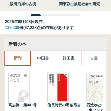
阪湾沿岸の古墳
関東弥生後期社会の研究
2026年08月08日現在、
139,439
冊(67,238点)の在庫があります
新着の本
新刊
中国書
韓国書
古書
高志路 第
441号
高志路 第441号
信長時代の羽柴秀吉
石造物と中世
: 東アジアと