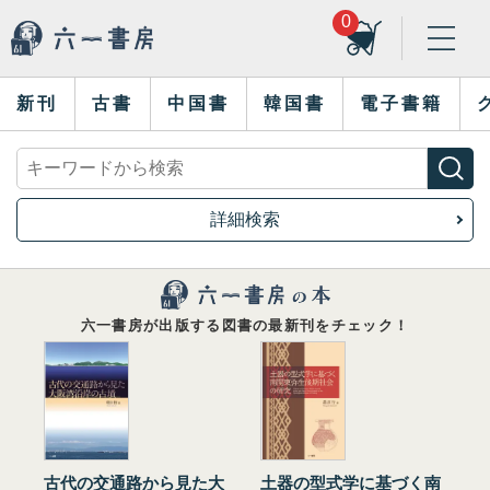
0
新刊
古書
中国書
韓国書
電子書籍
詳細検索
六一書房が出版する図書の最新刊をチェック！
古代の交通路から見た大
土器の型式学に基づく南