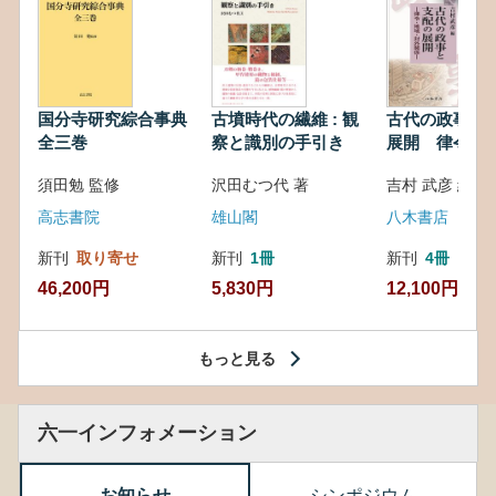
国分寺研究綜合事典
古墳時代の繊維 : 観
古代の政事と
全三巻
察と識別の手引き
展開 律令・
対外関係
須田勉 監修
沢田むつ代 著
吉村 武彦 編集
高志書院
雄山閣
八木書店
新刊
取り寄せ
新刊
1冊
新刊
4冊
46,200円
5,830円
12,100円
もっと見る
六一インフォメーション
お知らせ
シンポジウム