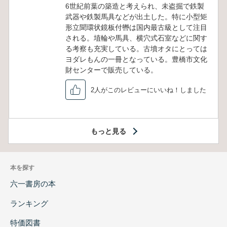
6世紀前葉の築造と考えられ、未盗掘で鉄製
武器や鉄製馬具などが出土した。特に小型矩
形立聞環状鏡板付轡は国内最古級として注目
される。埴輪や馬具、横穴式石室などに関す
る考察も充実している。古墳オタにとっては
ヨダレもんの一冊となっている。豊橋市文化
財センターで販売している。
2人がこのレビューにいいね！しました
もっと見る
本を探す
六一書房の本
ランキング
特価図書