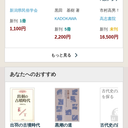
新潟県民俗学会
黒田 基樹 著
KADOKAWA
高志書院
新刊
1冊
1,100円
新刊
5冊
新刊
未刊
2,200円
16,500円
もっと見る
あなたへのおすすめ
古代史の謎
を探る
出羽の古墳時代
黒潮の道
古代史の謎を