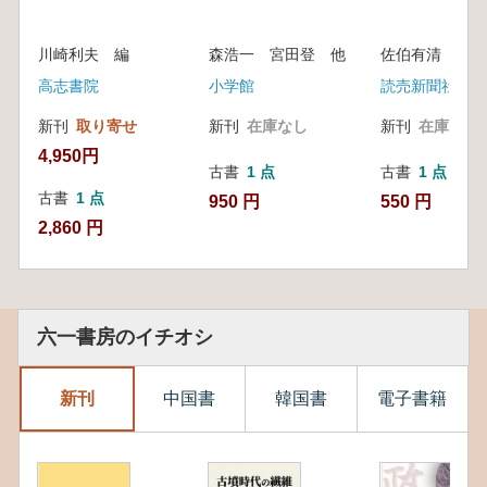
川崎利夫 編
森浩一 宮田登 他
佐伯有清
高志書院
小学館
読売新聞社
新刊
取り寄せ
新刊
在庫なし
新刊
在庫なし
4,950円
古書
1 点
古書
1 点
古書
1 点
950 円
550 円
2,860 円
六一書房のイチオシ
新刊
中国書
韓国書
電子書籍