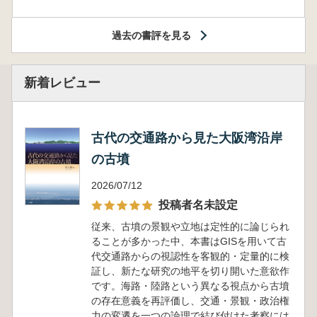
過去の書評を見る
新着レビュー
古代の交通路から見た大阪湾沿岸
の古墳
2026/07/12
投稿者名未設定
従来、古墳の景観や立地は定性的に論じられ
ることが多かった中、本書はGISを用いて古
代交通路からの視認性を客観的・定量的に検
証し、新たな研究の地平を切り開いた意欲作
です。海路・陸路という異なる視点から古墳
の存在意義を再評価し、交通・景観・政治権
力の変遷を一つの論理で結び付けた考察には