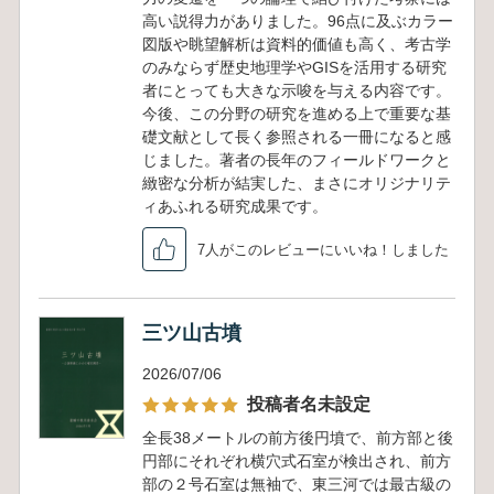
高い説得力がありました。96点に及ぶカラー
図版や眺望解析は資料的価値も高く、考古学
のみならず歴史地理学やGISを活用する研究
者にとっても大きな示唆を与える内容です。
今後、この分野の研究を進める上で重要な基
礎文献として長く参照される一冊になると感
じました。著者の長年のフィールドワークと
緻密な分析が結実した、まさにオリジナリテ
ィあふれる研究成果です。
7人がこのレビューにいいね！しました
三ツ山古墳
2026/07/06
投稿者名未設定
全長38メートルの前方後円墳で、前方部と後
円部にそれぞれ横穴式石室が検出され、前方
部の２号石室は無袖で、東三河では最古級の