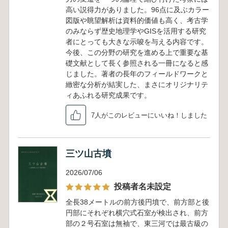
高い説得力がありました。96点に及ぶカラー
図版や眺望解析は資料的価値も高く、考古学
のみならず歴史地理学やGISを活用する研究
者にとっても大きな示唆を与える内容です。
今後、この分野の研究を進める上で重要な基
礎文献として長く参照される一冊になると感
じました。著者の長年のフィールドワークと
緻密な分析が結実した、まさにオリジナリテ
ィあふれる研究成果です。
7人がこのレビューにいいね！しました
三ツ山古墳
2026/07/06
投稿者名未設定
全長38メートルの前方後円墳で、前方部と後
円部にそれぞれ横穴式石室が検出され、前方
部の２号石室は無袖で、東三河では最古級の