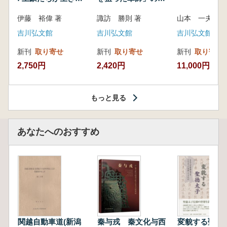
いた紀州制圧戦
像
伊藤 裕偉 著
諏訪 勝則 著
山本 一夫 
吉川弘文館
吉川弘文館
吉川弘文館
新刊
取り寄せ
新刊
取り寄せ
新刊
取り寄せ
2,750円
2,420円
11,000円
もっと見る
あなたへのおすすめ
関越自動車道(新潟
秦与戎 秦文化与西
変貌する聖徳太