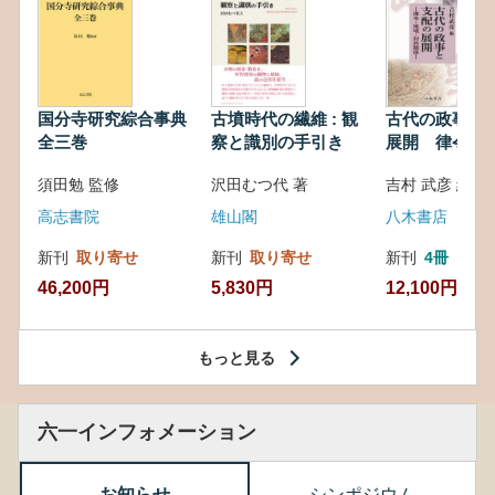
国分寺研究綜合事典
古墳時代の繊維 : 観
古代の政事と
全三巻
察と識別の手引き
展開 律令・
対外関係
須田勉 監修
沢田むつ代 著
吉村 武彦 編集
高志書院
雄山閣
八木書店
新刊
取り寄せ
新刊
取り寄せ
新刊
4冊
46,200円
5,830円
12,100円
もっと見る
六一インフォメーション
お知らせ
シンポジウム