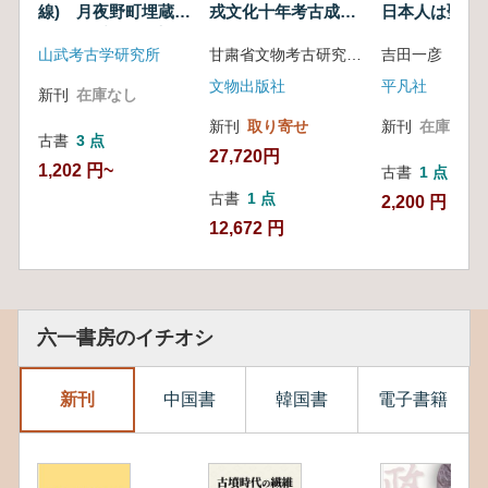
線) 月夜野町埋蔵文
戎文化十年考古成果
日本人は聖徳
化財発掘調査報告書
展
どのように信
山武考古学研究所
甘粛省文物考古研究所 北京大学考古文博学院 中国国家博物館考古院 陝西省考古研究院 西北大学文化遺産学院 復旦大学文物与博物館学系
吉田一彦
きたか
文物出版社
平凡社
新刊
在庫なし
新刊
取り寄せ
新刊
在庫なし
古書
3 点
27,720円
1,202 円~
古書
1 点
古書
1 点
2,200 円
12,672 円
六一書房のイチオシ
新刊
中国書
韓国書
電子書籍