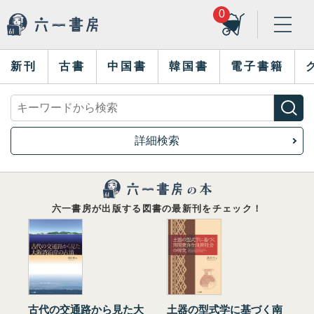
0
新刊
古書
中国書
韓国書
電子書籍
詳細検索
六一書房が出版する図書の最新刊をチェック！
古代の交通路から見た大
土器の型式学に基づく南