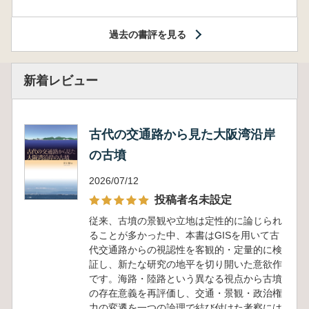
過去の書評を見る
新着レビュー
古代の交通路から見た大阪湾沿岸
の古墳
2026/07/12
投稿者名未設定
従来、古墳の景観や立地は定性的に論じられ
ることが多かった中、本書はGISを用いて古
代交通路からの視認性を客観的・定量的に検
証し、新たな研究の地平を切り開いた意欲作
です。海路・陸路という異なる視点から古墳
の存在意義を再評価し、交通・景観・政治権
力の変遷を一つの論理で結び付けた考察には