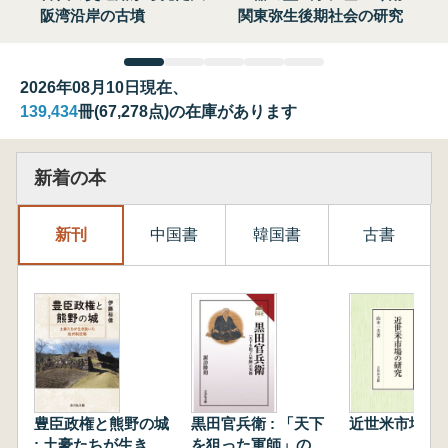
阪湾沿岸の古墳
関東弥生後期社会の研究
2026年08月10日現在、
139,434
冊(67,278点)の在庫があります
新着の本
新刊
中国書
韓国書
古書
豊臣政権と熊野の城
黒田官兵衛 : 「天下
近世米市場の
: 土豪たちが生き抜
を狙った軍師」の実