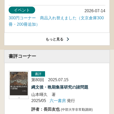
イベント
2026-07-14
300円コーナー 商品入れ替えました（文京倉庫300
冊・200冊追加）
もっと見る
書評コーナー
書評
第80回 2025.07.15
縄文後・晩期集落研究の諸問題
山本暉久 著
2025/05
六一書房
発行
評者：長田友也
(中部大学非常勤講師)