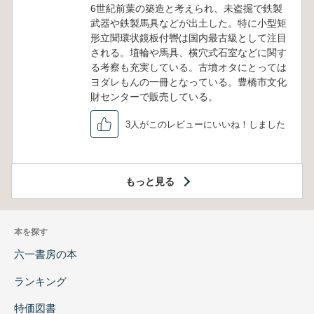
6世紀前葉の築造と考えられ、未盗掘で鉄製
武器や鉄製馬具などが出土した。特に小型矩
形立聞環状鏡板付轡は国内最古級として注目
される。埴輪や馬具、横穴式石室などに関す
る考察も充実している。古墳オタにとっては
ヨダレもんの一冊となっている。豊橋市文化
財センターで販売している。
3人がこのレビューにいいね！しました
もっと見る
本を探す
六一書房の本
ランキング
特価図書