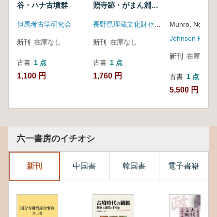
谷・ハナ古墳群
照寺跡・がまん淵遺
跡 ほか
但馬考古学研究会
長野県埋蔵文化財センター
Munro, Neil Go
Johnson Reprin
新刊
在庫なし
新刊
在庫なし
新刊
在庫なし
古書
1 点
古書
1 点
1,100 円
1,760 円
古書
1 点
5,500 円
六一書房のイチオシ
新刊
中国書
韓国書
電子書籍