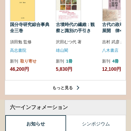
国分寺研究綜合事典
古墳時代の繊維 : 観
古代の政事と
全三巻
察と識別の手引き
展開 律令・
対外関係
須田勉 監修
沢田むつ代 著
吉村 武彦 編集
高志書院
雄山閣
八木書店
新刊
取り寄せ
新刊
1冊
新刊
4冊
46,200円
5,830円
12,100円
もっと見る
六一インフォメーション
お知らせ
シンポジウム