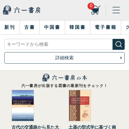
0
新刊
古書
中国書
韓国書
電子書籍
詳細検索
六一書房が出版する図書の最新刊をチェック！
古代の交通路から見た大
土器の型式学に基づく南