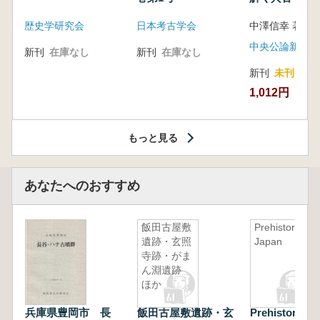
音の奥深い世
歴史学研究会
日本考古学会
中澤信幸 著
中央公論新社
新刊
在庫なし
新刊
在庫なし
新刊
未刊
1,012円
もっと見る
あなたへのおすすめ
飯田古屋敷
Prehistoric
遺跡・玄照
Japan
寺跡・がま
ん淵遺跡
ほか
兵庫県豊岡市 長
飯田古屋敷遺跡・玄
Prehistoric J