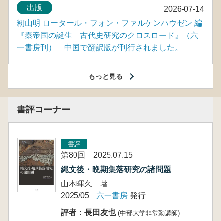
出版
2026-07-14
籾山明 ロータール・フォン・ファルケンハウゼン 編
『秦帝国の誕生 古代史研究のクロスロード』（六
一書房刊） 中国で翻訳版が刊行されました。
もっと見る
書評コーナー
書評
第80回 2025.07.15
縄文後・晩期集落研究の諸問題
山本暉久 著
2025/05
六一書房
発行
評者：長田友也
(中部大学非常勤講師)