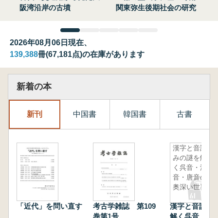
阪湾沿岸の古墳
関東弥生後期社会の研究
2026年08月06日現在、
139,388
冊(67,181点)の在庫があります
新着の本
新刊
中国書
韓国書
古書
漢字と音読
みの謎を解
く呉音・漢
音・唐音の
奥深い世界
「近代」を問い直す
考古学雑誌 第109
漢字と音読み
巻第1号
解く呉音・漢