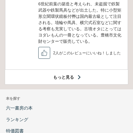
6世紀前葉の築造と考えられ、未盗掘で鉄製
武器や鉄製馬具などが出土した。特に小型矩
形立聞環状鏡板付轡は国内最古級として注目
される。埴輪や馬具、横穴式石室などに関す
る考察も充実している。古墳オタにとっては
ヨダレもんの一冊となっている。豊橋市文化
財センターで販売している。
2人がこのレビューにいいね！しました
もっと見る
本を探す
六一書房の本
ランキング
特価図書