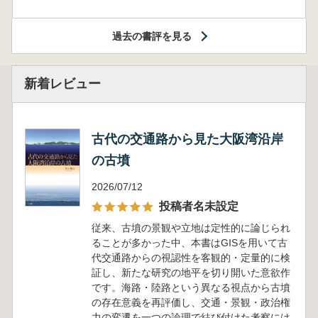
過去の書評を見る
新着レビュー
古代の交通路から見た大阪湾沿岸
の古墳
2026/07/12
投稿者名未設定
従来、古墳の景観や立地は定性的に論じられ
ることが多かった中、本書はGISを用いて古
代交通路からの視認性を客観的・定量的に検
証し、新たな研究の地平を切り開いた意欲作
です。海路・陸路という異なる視点から古墳
の存在意義を再評価し、交通・景観・政治権
力の変遷を一つの論理で結び付けた考察には