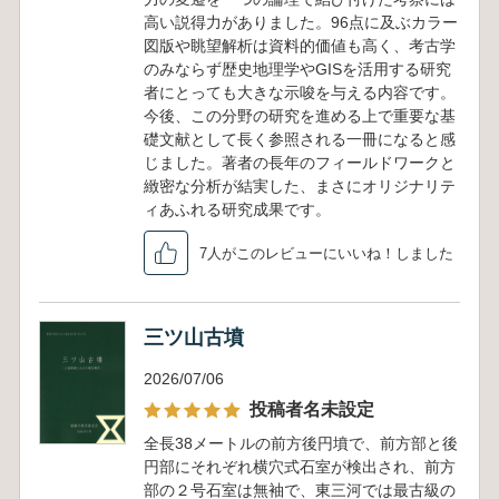
高い説得力がありました。96点に及ぶカラー
図版や眺望解析は資料的価値も高く、考古学
のみならず歴史地理学やGISを活用する研究
者にとっても大きな示唆を与える内容です。
今後、この分野の研究を進める上で重要な基
礎文献として長く参照される一冊になると感
じました。著者の長年のフィールドワークと
緻密な分析が結実した、まさにオリジナリテ
ィあふれる研究成果です。
7人がこのレビューにいいね！しました
三ツ山古墳
2026/07/06
投稿者名未設定
全長38メートルの前方後円墳で、前方部と後
円部にそれぞれ横穴式石室が検出され、前方
部の２号石室は無袖で、東三河では最古級の