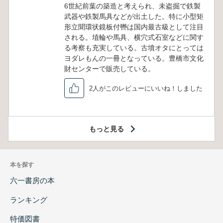
6世紀前葉の築造と考えられ、未盗掘で鉄製
武器や鉄製馬具などが出土した。特に小型矩
形立聞環状鏡板付轡は国内最古級として注目
される。埴輪や馬具、横穴式石室などに関す
る考察も充実している。古墳オタにとっては
ヨダレもんの一冊となっている。豊橋市文化
財センターで販売している。
2人がこのレビューにいいね！しました
もっと見る
本を探す
六一書房の本
ランキング
特価図書