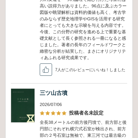
高い説得力がありました。96点に及ぶカラー
図版や眺望解析は資料的価値も高く、考古学
のみならず歴史地理学やGISを活用する研究
者にとっても大きな示唆を与える内容です。
今後、この分野の研究を進める上で重要な基
礎文献として長く参照される一冊になると感
じました。著者の長年のフィールドワークと
緻密な分析が結実した、まさにオリジナリテ
ィあふれる研究成果です。
7人がこのレビューにいいね！しました
三ツ山古墳
2026/07/06
投稿者名未設定
全長38メートルの前方後円墳で、前方部と後
円部にそれぞれ横穴式石室が検出され、前方
部の２号石室は無袖で、東三河では最古級の