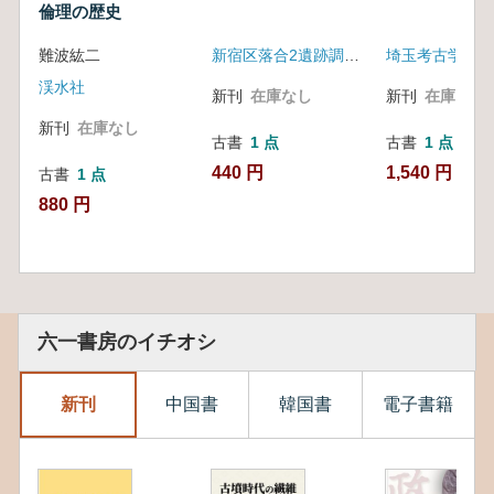
倫理の歴史
難波紘二
新宿区落合2遺跡調査団
埼玉考古学会
渓水社
新刊
在庫なし
新刊
在庫なし
新刊
在庫なし
古書
1 点
古書
1 点
440 円
1,540 円
古書
1 点
880 円
六一書房のイチオシ
新刊
中国書
韓国書
電子書籍