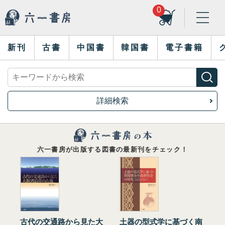
0
新刊
古書
中国書
韓国書
電子書籍
詳細検索
六一書房が出版する図書の最新刊をチェック！
古代の交通路から見た大
土器の型式学に基づく南