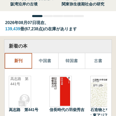
阪湾沿岸の古墳
関東弥生後期社会の研究
2026年08月07日現在、
139,439
冊(67,238点)の在庫があります
新着の本
新刊
中国書
韓国書
古書
高志路 第
441号
高志路 第441号
信長時代の羽柴秀吉
石造物と中世
: 東アジアと