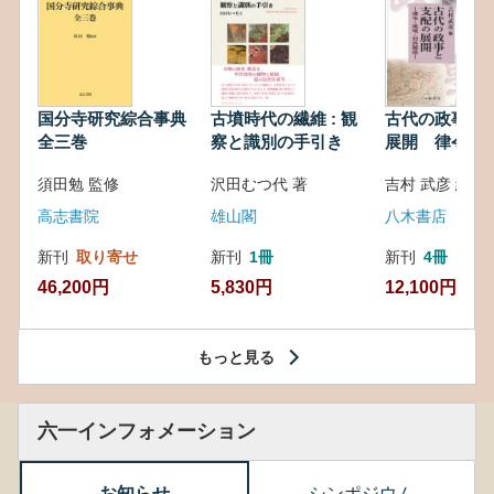
国分寺研究綜合事典
古墳時代の繊維 : 観
古代の政事と
全三巻
察と識別の手引き
展開 律令・
対外関係
須田勉 監修
沢田むつ代 著
吉村 武彦 編集
高志書院
雄山閣
八木書店
新刊
取り寄せ
新刊
1冊
新刊
4冊
46,200円
5,830円
12,100円
もっと見る
六一インフォメーション
お知らせ
シンポジウム