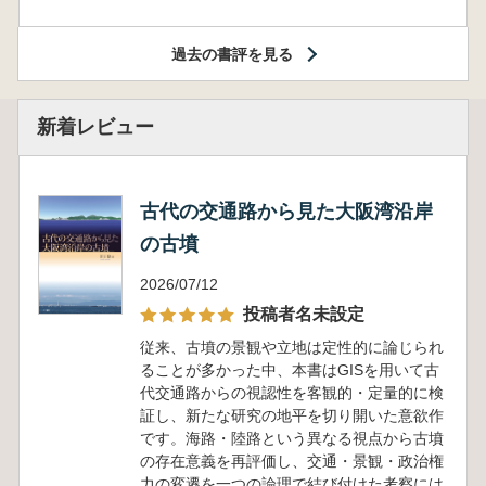
過去の書評を見る
新着レビュー
古代の交通路から見た大阪湾沿岸
の古墳
2026/07/12
投稿者名未設定
従来、古墳の景観や立地は定性的に論じられ
ることが多かった中、本書はGISを用いて古
代交通路からの視認性を客観的・定量的に検
証し、新たな研究の地平を切り開いた意欲作
です。海路・陸路という異なる視点から古墳
の存在意義を再評価し、交通・景観・政治権
力の変遷を一つの論理で結び付けた考察には