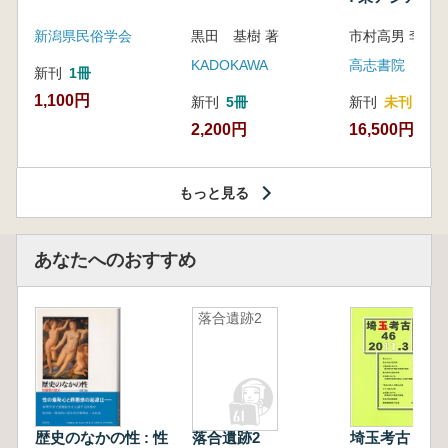
新潟県民俗学会
黒田 基樹 著
KADOKAWA
高志書院
新刊
1冊
1,100円
新刊
5冊
新刊
未刊
2,200円
16,500円
もっと見る
あなたへのおすすめ
落合遺跡2
歴史のなかの性 : 性
落合遺跡2
埼玉考古 第