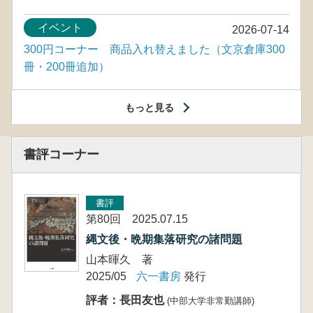
イベント
2026-07-14
300円コーナー 商品入れ替えました（文京倉庫300
冊・200冊追加）
もっと見る
書評コーナー
書評
第80回 2025.07.15
縄文後・晩期集落研究の諸問題
山本暉久 著
2025/05
六一書房
発行
評者：長田友也
(中部大学非常勤講師)