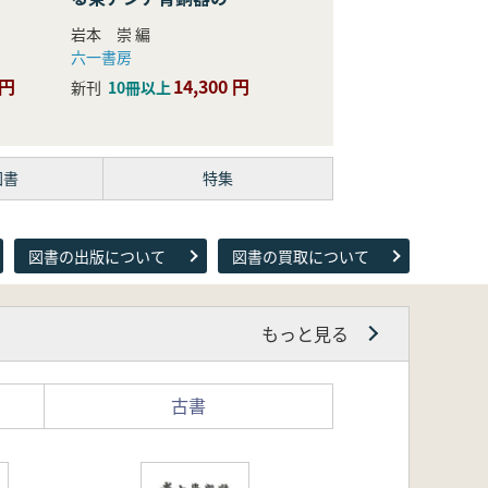
際的研究
岩本 崇 編
六一書房
 円
14,300 円
新刊
10冊以上
図書
特集
図書の出版について
図書の買取について
もっと見る
古書