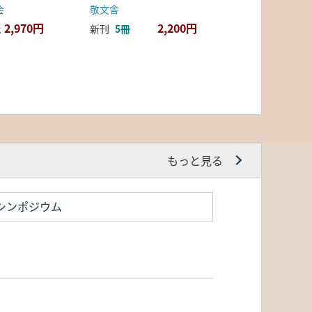
会
敬文舎
2,970円
2,200円
上
新刊
5冊
もっと見る
シンポジウム