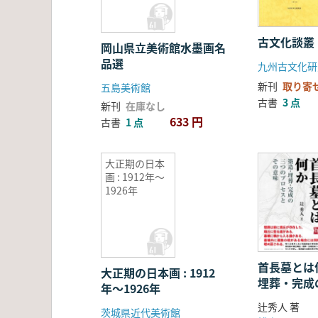
古文化談叢
岡山県立美術館水墨画名
品選
九州古文化研
新刊
取り寄
五島美術館
古書
3 点
新刊
在庫なし
633 円
古書
1 点
大正期の日本
画 : 1912年〜
1926年
首長墓とは何
大正期の日本画 : 1912
埋葬・完成
年〜1926年
セスとその
辻秀人 著
茨城県近代美術館