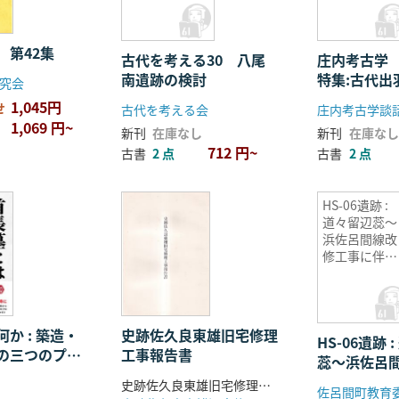
 第42集
古代を考える30 八尾
庄内考古学
南遺跡の検討
特集:古代出
究会
1,045円
せ
古代を考える会
1,069 円~
新刊
在庫なし
新刊
在庫なし
712 円~
古書
2 点
古書
2 点
HS-06遺跡 :
道々留辺蕊〜
浜佐呂間線改
修工事に伴う
埋蔵文化財発
掘調査報告書
か : 築造・
史跡佐久良東雄旧宅修理
HS-06遺跡 
の三つのプロ
工事報告書
蕊〜浜佐呂
意味
に伴う埋蔵
史跡佐久良東雄旧宅修理委員会 編
佐呂間町教育