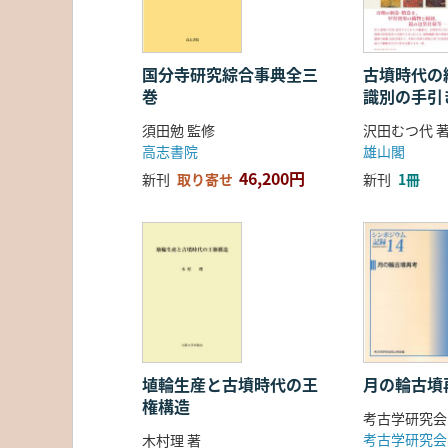
国分寺研究綜合事典全三
古墳時代の繊
巻
識別の手引
須田勉 監修
沢田むつ代 
高志書院
雄山閣
46,200円
新刊
取り寄せ
新刊
1冊
埴輪生産と古墳時代の王
月の輪古墳
権構造
考古学研究会
考古学研究会
木村理 著