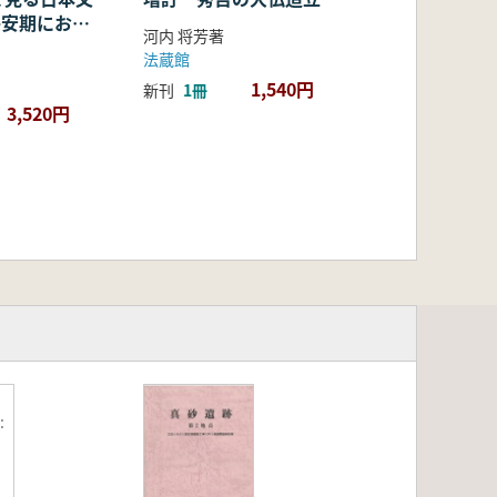
・平安期におけ
河内 将芳著
容・融合・展
法蔵館
1,540円
新刊
1冊
3,520円
: