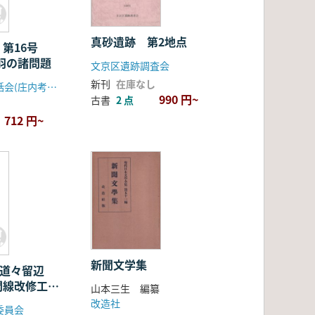
真砂遺跡 第2地点
 第16号
羽の諸問題
文京区遺跡調査会
新刊
在庫なし
庄内考古学談話会(庄内考古学研究会)
990 円~
古書
2 点
712 円~
新聞文学集
: 道々留辺
間線改修工事
山本三生 編纂
文化財発掘調
改造社
委員会