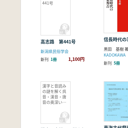
441号
信長時代の
高志路 第441号
黒田 基樹 
新潟県民俗学会
KADOKAWA
1,100円
新刊
1冊
新刊
5冊
漢字と音読み
の謎を解く呉
音・漢音・唐
音の奥深い世
界
東海古代祭