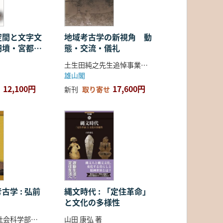
空間と文字文
地域考古学の新視角 動
円墳・宮都・
態・交流・儀礼
土生田純之先生追悼事業会 編
雄山閣
12,100円
17,600円
新刊
取り寄せ
古学 : 弘前
縄文時代 : 「定住革命」
と文化の多様性
弘前大学人文社会科学部北日本考古学研究センター 編
山田 康弘 著