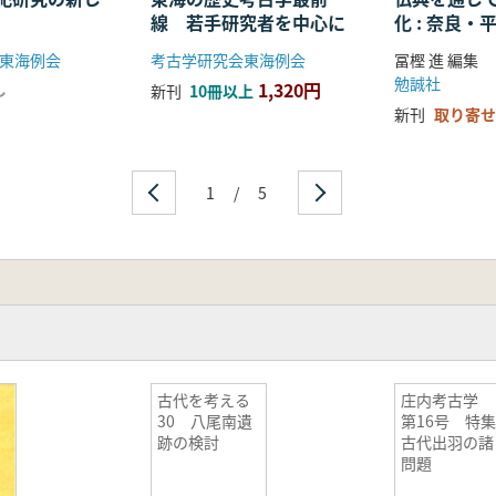
線 若手研究者を中心に
化 : 奈良
る仏教の受
東海例会
考古学研究会東海例会
冨樫 進 編集
開
勉誠社
1,320円
し
新刊
10冊以上
新刊
取り寄せ
1
/
5
古代を考える
庄内考古学
30 八尾南遺
第16号 特集
跡の検討
古代出羽の諸
問題