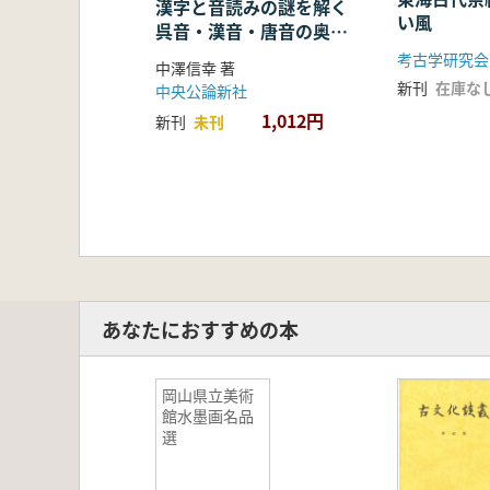
漢字と音読みの謎を解く
い風
呉音・漢音・唐音の奥深
い世界
考古学研究会
中澤信幸 著
新刊
在庫な
中央公論新社
1,012円
新刊
未刊
あなたにおすすめの本
岡山県立美術
館水墨画名品
選