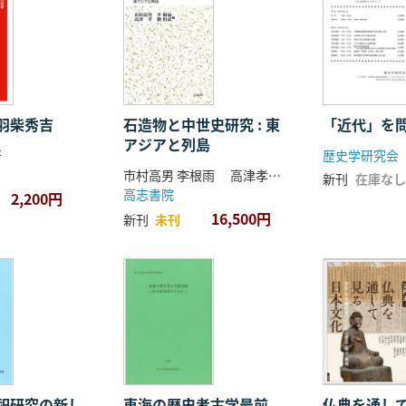
羽柴秀吉
石造物と中世史研究 : 東
「近代」を
アジアと列島
著
歴史学研究会
市村高男 李根雨 高津孝 劉恒武 編
新刊
在庫なし
高志書院
2,200円
16,500円
新刊
未刊
祀研究の新し
東海の歴史考古学最前
仏典を通し