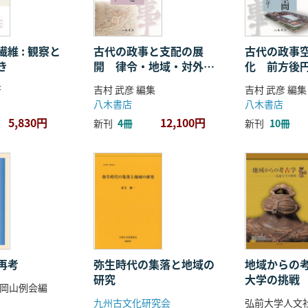
維 : 観察と
古代の政事と支配の展
古代の政事
き
開 律令・地域・対外関
化 前方後
係
ことば
著
吉村 武彦 編集
吉村 武彦 編集
八木書店
八木書店
5,830円
12,100円
新刊
4冊
新刊
10冊
再考
弥生時代の集落と地域の
地域からの考
研究
大学の挑戦
岡山例会編
九州古文化研究会