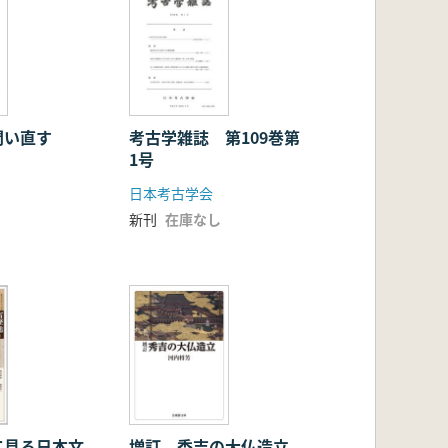
問い直す
考古学雑誌 第109巻第
1号
日本考古学会
新刊
在庫なし
て見る日本文
増訂 秀吉の大仏造立