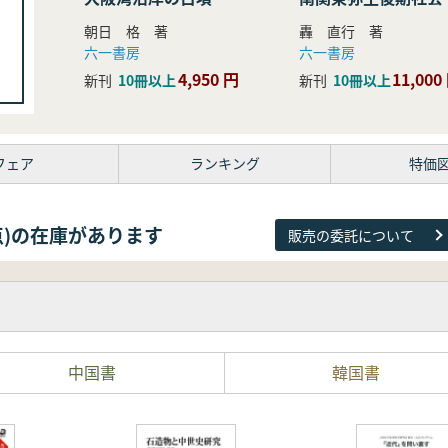
研究
朝日 格 著
轟 直行 著
六一書房
六一書房
4,950 円
11,000
新刊
10冊以上
新刊
10冊以上
フェア
ランキング
特価
38点)の在庫があります
販売の委託について
中国書
韓国書