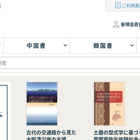
ご利用案
版
新規会員
中国書
韓国書
古代の交通路から見た
土器の型式学に基づ
大阪湾沿岸の古墳
南関東弥生後期社会