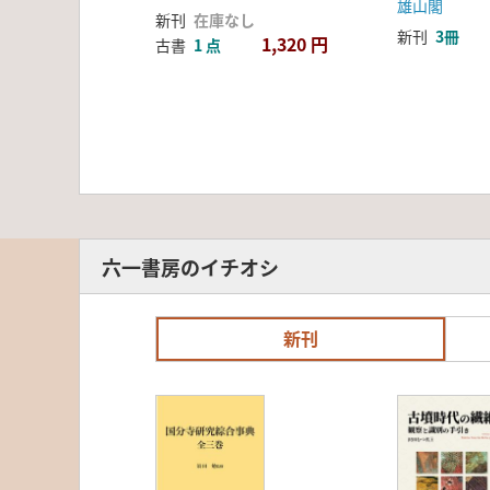
雄山閣
新刊
在庫なし
新刊
3冊
1,320 円
古書
1 点
六一書房のイチオシ
新刊