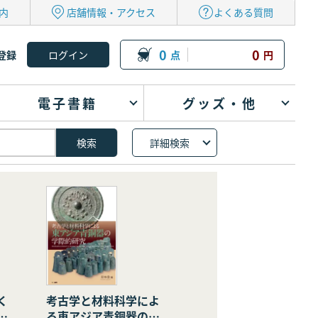
内
店舗情報・アクセス
よくある質問
0
0
登録
点
円
電子書籍
グッズ・他
詳細検索
く
考古学と材料科学によ
の
る東アジア青銅器の学