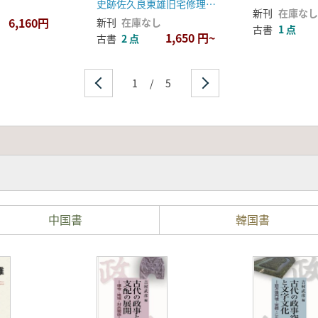
査報告書
史跡佐久良東雄旧宅修理委員会
新刊
在庫なし
6,160円
新刊
在庫なし
古書
1 点
1,650 円~
古書
2 点
1
/
5
中国書
韓国書