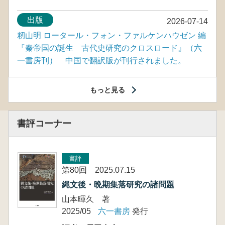
出版
2026-07-14
籾山明 ロータール・フォン・ファルケンハウゼン 編
『秦帝国の誕生 古代史研究のクロスロード』（六
一書房刊） 中国で翻訳版が刊行されました。
もっと見る
書評コーナー
書評
第80回 2025.07.15
縄文後・晩期集落研究の諸問題
山本暉久 著
2025/05
六一書房
発行