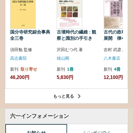
国分寺研究綜合事典
古墳時代の繊維 : 観
古代の政事と
全三巻
察と識別の手引き
展開 律令・
対外関係
須田勉 監修
沢田むつ代 著
吉村 武彦 編集
高志書院
雄山閣
八木書店
新刊
取り寄せ
新刊
1冊
新刊
4冊
46,200円
5,830円
12,100円
もっと見る
六一インフォメーション
お知らせ
シンポジウム