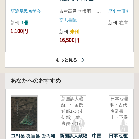
新潟県民俗学会
市村高男 李根雨 高津孝 劉恒武 編
歴史学研究会
高志書院
新刊
1冊
新刊
在庫なし
1,100円
新刊
未刊
16,500円
もっと見る
あなたへのおすすめ
新国訳大蔵
日本地理志
経 中国撰
料 : 古代地
述部1-3 (史
名辞書
伝部) 続
上・下巻
高僧伝(1)
그리운 것들은 땅속에
新国訳大蔵経 中国
日本地理志料 :