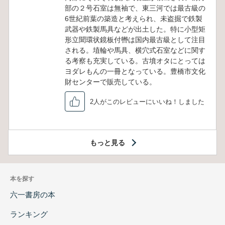
部の２号石室は無袖で、東三河では最古級の
6世紀前葉の築造と考えられ、未盗掘で鉄製
武器や鉄製馬具などが出土した。特に小型矩
形立聞環状鏡板付轡は国内最古級として注目
される。埴輪や馬具、横穴式石室などに関す
る考察も充実している。古墳オタにとっては
ヨダレもんの一冊となっている。豊橋市文化
財センターで販売している。
2人がこのレビューにいいね！しました
もっと見る
本を探す
六一書房の本
ランキング