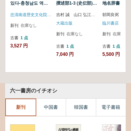
있다-충청남도 역사
撰述部1-3 (史伝部)
地名辞書 上
문화원 신발굴 백제
続高僧伝(1)
忠清南道歴史文化院、国立扶余博物館
吉村 誠 山口 弘江 訳
문화재 (懐かしいも
のは地中にある 忠清
大蔵出版
臨川書店
新刊
在庫なし
南道歴史文化院新発
掘百済の文化財)
新刊
在庫なし
新刊
在庫なし
古書
1 点
3,527 円
古書
1 点
古書
1 点
7,040 円
5,500 円
六一書房のイチオシ
新刊
中国書
韓国書
電子書籍