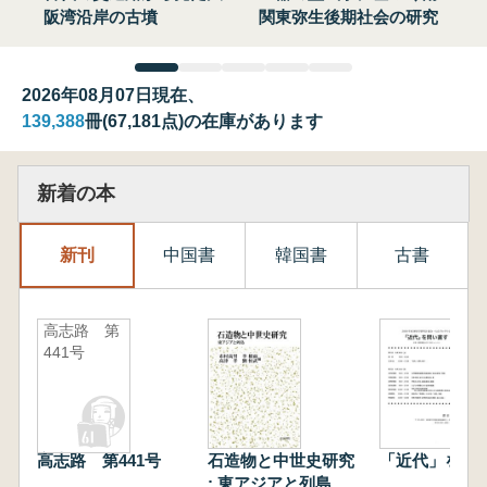
阪湾沿岸の古墳
関東弥生後期社会の研究
2026年08月07日現在、
139,388
冊(67,181点)の在庫があります
新着の本
新刊
中国書
韓国書
古書
高志路 第
441号
高志路 第441号
石造物と中世史研究
「近代」を問
: 東アジアと列島