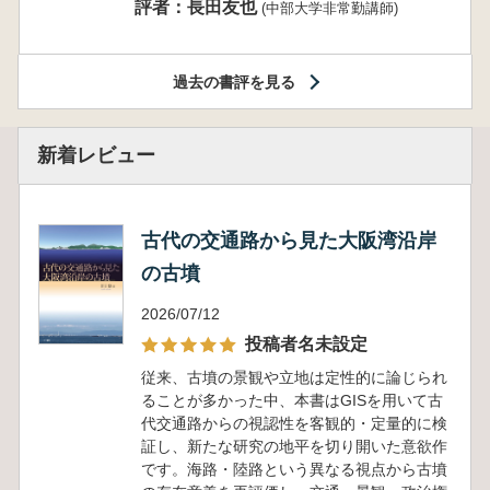
評者：長田友也
(中部大学非常勤講師)
過去の書評を見る
新着レビュー
古代の交通路から見た大阪湾沿岸
の古墳
2026/07/12
投稿者名未設定
従来、古墳の景観や立地は定性的に論じられ
ることが多かった中、本書はGISを用いて古
代交通路からの視認性を客観的・定量的に検
証し、新たな研究の地平を切り開いた意欲作
です。海路・陸路という異なる視点から古墳