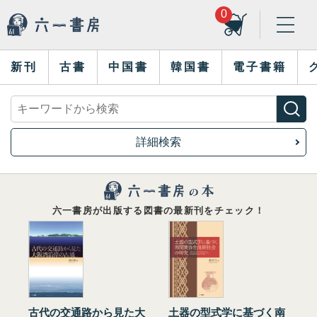
0
新刊
古書
中国書
韓国書
電子書籍
詳細検索
六一書房が出版する図書の最新刊をチェック！
古代の交通路から見た大
土器の型式学に基づく南