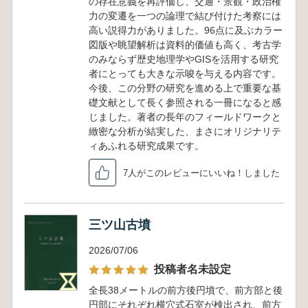
の存在意義を再評価し、交通・景観・政治権
力の変遷を一つの論理で結び付けた考察には
高い説得力がありました。96点に及ぶカラー
図版や眺望解析は資料的価値も高く、考古学
のみならず歴史地理学やGISを活用する研究
者にとっても大きな示唆を与える内容です。
今後、この分野の研究を進める上で重要な基
礎文献として長く参照される一冊になると感
じました。著者の長年のフィールドワークと
緻密な分析が結実した、まさにオリジナリテ
ィあふれる研究成果です。
7人がこのレビューにいいね！しました
三ツ山古墳
2026/07/06
投稿者名未設定
全長38メートルの前方後円墳で、前方部と後
円部にそれぞれ横穴式石室が検出され、前方